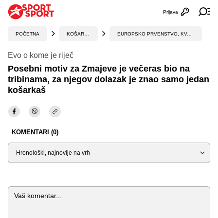
Prijava
Otvori profi
Ot
POČETNA
KOŠARKA
EUROPSKO PRVENSTVO, KVALIFIKACIJE
Evo o kome je riječ
Posebni motiv za Zmajeve je večeras bio na
tribinama, za njegov dolazak je znao samo jedan
košarkaš
KOMENTARI (0)
Sortiraj
Komentar