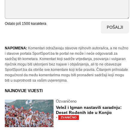
Ostalo još
1500
karaktera
POŠALJI
NAPOMENA:
Komentari odražavaju stavove njihovih autora/ica, a ne nužno
i stavove portala SportSport.ba te portal ne može i neće odgovarati za
sadržaj tih kometara. Komentari koji sadrže vrijeđanja, psovanja i vulgaran
riječnik mogu biti uklonjeni bez najave i objašnjenja, ali to ne obavezuje
SportSport.ba da obriše sve komentare koji krše pravila. Čitanjem prihvatate
mogućnost da među komentarima mogu biti pronađeni sadržaji koji mogu
biti u suprotnosti sa vašim uvjerenjima.
NAJNOVIJE VIJESTI
Ozvaničeno
Velež i Igman nastavili saradnju:
Deset Rođenih ide u Konjic
·
ZVANIČNO