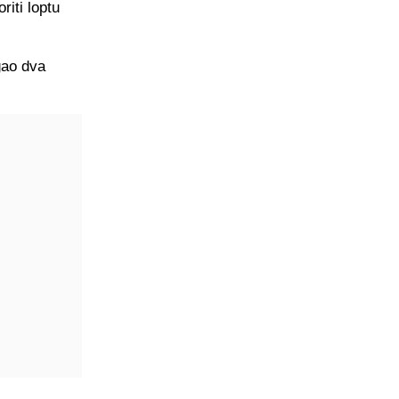
riti loptu
gao dva