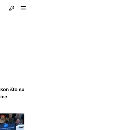
Otvori profil
Otvori meni
akon što su
ice