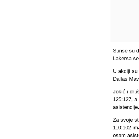
Sunse su d
Lakersa se
U akciji su
Dallas Mav
Jokić i dru
125:127, a 
asistencije
Za svoje s
110:102 im
osam asist