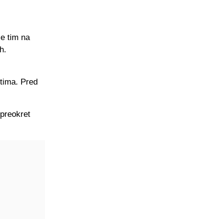
je tim na
h.
 tima. Pred
 preokret