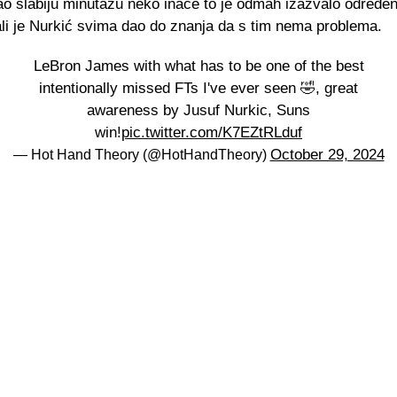
ao slabiju minutažu neko inače to je odmah izazvalo određe
ali je Nurkić svima dao do znanja da s tim nema problema.
LeBron James with what has to be one of the best
intentionally missed FTs I've ever seen 🤣, great
awareness by Jusuf Nurkic, Suns
win!
pic.twitter.com/K7EZtRLduf
October 29, 2024
— Hot Hand Theory (@HotHandTheory)