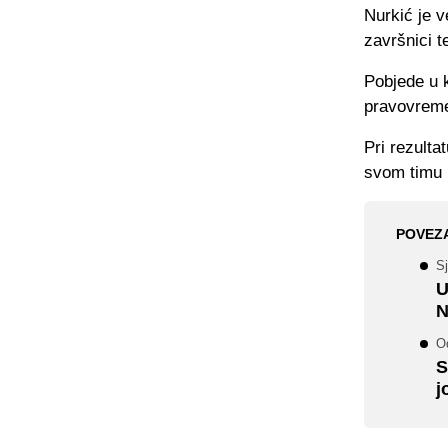
Nurkić je v
završnici 
Pobjede u 
pravovreme
Pri rezulta
svom timu 
POVEZ
S
U
N
O
S
j