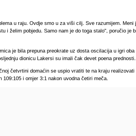
ema u raju. Ovdje smo u za viši cilj. Sve razumijem. Meni 
u i želim pobjedu. Samo nam je do toga stalo", poručio je b
mica je bila prepuna preokrate uz dosta oscilacija u igri oba
sljednju dionicu Lakersi su imali čak devet poena prednosti.
učnoj četvrtini domaćin se uspio vratiti te na kraju realizovati
h 109:105 i omjer 3:1 nakon uvodna četiri meča.