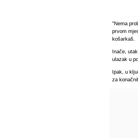
"Nema probl
prvom mjest
košarkaš.
Inače, utak
ulazak u po
Ipak, u klj
za konačni