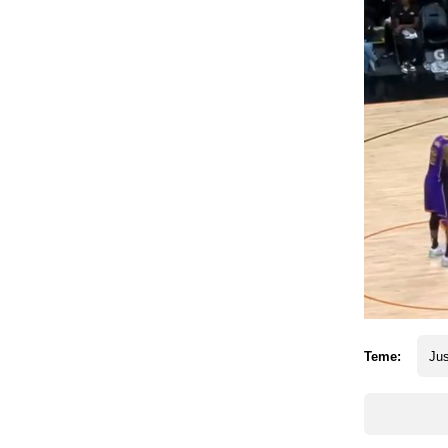
Teme:
Jus