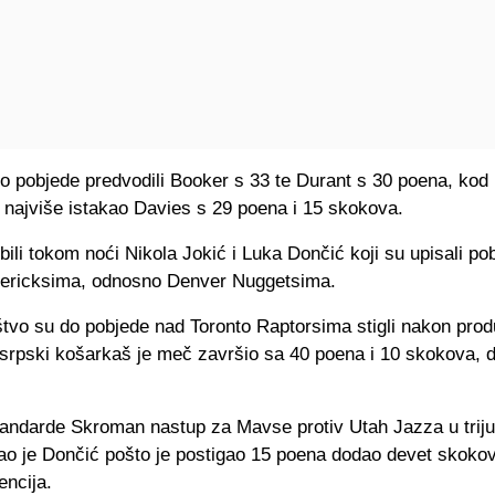
o pobjede predvodili Booker s 33 te Durant s 30 poena, kod
 najviše istakao Davies s 29 poena i 15 skokova.
 bili tokom noći Nikola Jokić i Luka Dončić koji su upisali po
ericksima, odnosno Denver Nuggetsima.
štvo su do pobjede nad Toronto Raptorsima stigli nakon pro
srpski košarkaš je meč završio sa 40 poena i 10 skokova, d
.
tandarde Skroman nastup za Mavse protiv Utah Jazza u trij
ao je Dončić pošto je postigao 15 poena dodao devet skoko
encija.