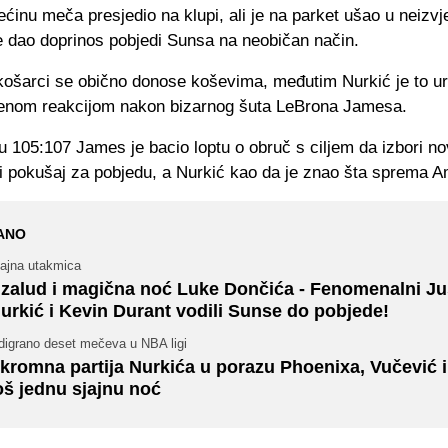
ećinu meča presjedio na klupi, ali je na parket ušao u neizvj
te dao doprinos pobjedi Sunsa na neobičan način.
košarci se obično donose koševima, međutim Nurkić je to ur
nom reakcijom nakon bizarnog šuta LeBrona Jamesa.
tu 105:107 James je bacio loptu o obruč s ciljem da izbori n
i pokušaj za pobjedu, a Nurkić kao da je znao šta sprema A
ANO
jajna utakmica
zalud i magična noć Luke Dončića - Fenomenalni Ju
urkić i Kevin Durant vodili Sunse do pobjede!
digrano deset mečeva u NBA ligi
kromna partija Nurkića u porazu Phoenixa, Vučević 
oš jednu sjajnu noć