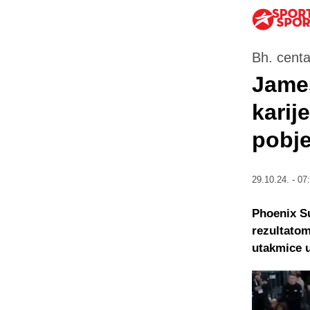
Bh. centa
James
karij
pobj
29.10.24. - 07
Phoenix Su
rezultatom
utakmice u