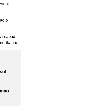
esnoj
adio
ovi napad
merikanac.
suf
imao