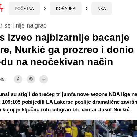
POČETNA
KOŠARKA
NBA
r se i nije naigrao
 izveo najbizarnije bacanje
ere, Nurkić ga prozreo i donio
edu na neočekivan način
:45,
nsi su stigli do trećeg trijumfa nove sezone NBA lige n
 109:105 pobijedili LA Lakerse poslije dramatične završn
 kojoj je ključnu rolu odigrao bh. centar Jusuf Nurkić.