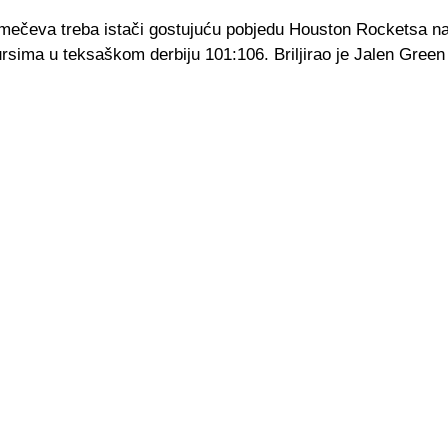
 mečeva treba istači gostujuću pobjedu Houston Rocketsa n
rsima u teksaškom derbiju 101:106. Briljirao je Jalen Green