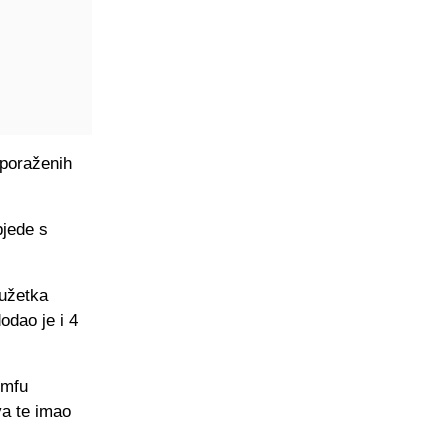
 poraženih
bjede s
dužetka
odao je i 4
umfu
va te imao