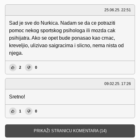
25.06.25. 22:51
Sad je sve do Nurkica. Nadam se da ce potraziti
pomoc nekog sportskog psihologa ili mozda cak
psihijatra. Ako se opet bude ponasao kao crnac,
kreveljio, ulizivao saigracima i slicno, nema nista od
njega.
2
0
09.02.25. 17:26
Sretno!
1
0
PRIKAŽI STRANICU KOMENTARA (14)