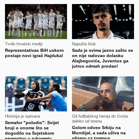
Tvrde hrvatski mediji
Napušta klub
Reprezentativac BiH uskoro
Sada je svima jasno zašto se
postaje novi igrač Hajduka!
on nije radovao dolasku
Alajbegovića, Juventus ga
jutros odmah prodao!
Historija je ispisana
Od fudbalskog heroja do života
daleko od terena
Semafor "poludio": Svijet
Golom odveo Srbiju na
bruji o onome što se
Mundijal, a sada uživa na
dogodilo na Svjetskom
gliseru uz tompus
prvenstvu u rukometu