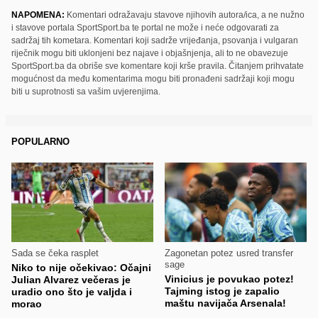
NAPOMENA:
Komentari odražavaju stavove njihovih autora/ica, a ne nužno
i stavove portala SportSport.ba te portal ne može i neće odgovarati za
sadržaj tih kometara. Komentari koji sadrže vrijeđanja, psovanja i vulgaran
riječnik mogu biti uklonjeni bez najave i objašnjenja, ali to ne obavezuje
SportSport.ba da obriše sve komentare koji krše pravila. Čitanjem prihvatate
mogućnost da među komentarima mogu biti pronađeni sadržaji koji mogu
biti u suprotnosti sa vašim uvjerenjima.
POPULARNO
Sada se čeka rasplet
Zagonetan potez usred transfer
sage
Niko to nije očekivao: Očajni
Vinicius je povukao potez!
Julian Alvarez večeras je
Tajming istog je zapalio
uradio ono što je valjda i
maštu navijača Arsenala!
morao