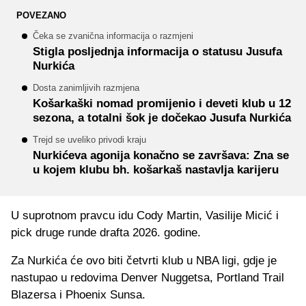
POVEZANO
Čeka se zvanična informacija o razmjeni
Stigla posljednja informacija o statusu Jusufa
Nurkića
Dosta zanimljivih razmjena
Košarkaški nomad promijenio i deveti klub u 12
sezona, a totalni šok je dočekao Jusufa Nurkića
Trejd se uveliko privodi kraju
Nurkićeva agonija konačno se završava: Zna se
u kojem klubu bh. košarkaš nastavlja karijeru
U suprotnom pravcu idu Cody Martin, Vasilije Micić i
pick druge runde drafta 2026. godine.
Za Nurkića će ovo biti četvrti klub u NBA ligi, gdje je
nastupao u redovima Denver Nuggetsa, Portland Trail
Blazersa i Phoenix Sunsa.