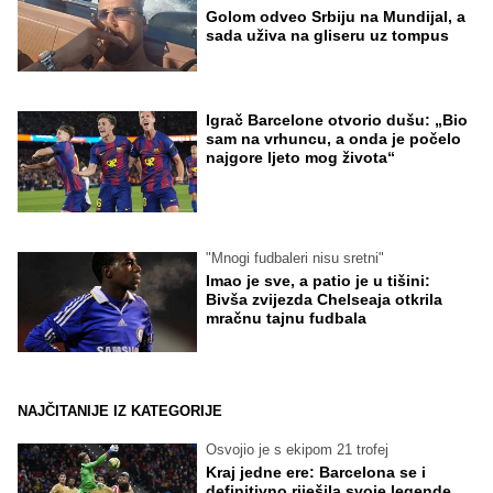
Golom odveo Srbiju na Mundijal, a
sada uživa na gliseru uz tompus
Igrač Barcelone otvorio dušu: „Bio
sam na vrhuncu, a onda je počelo
najgore ljeto mog života“
"Mnogi fudbaleri nisu sretni"
Imao je sve, a patio je u tišini:
Bivša zvijezda Chelseaja otkrila
mračnu tajnu fudbala
NAJČITANIJE IZ KATEGORIJE
Osvojio je s ekipom 21 trofej
Kraj jedne ere: Barcelona se i
definitivno riješila svoje legende