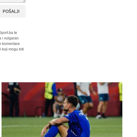
POŠALJI
Sport.ba te
a i vulgaran
sve komentare
 koji mogu biti