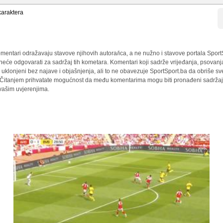
araktera
mentari odražavaju stavove njihovih autora/ica, a ne nužno i stavove portala Sport
 neće odgovarati za sadržaj tih kometara. Komentari koji sadrže vrijeđanja, psovanj
i uklonjeni bez najave i objašnjenja, ali to ne obavezuje SportSport.ba da obriše 
a. Čitanjem prihvatate mogućnost da među komentarima mogu biti pronađeni sadržaji
 vašim uvjerenjima.