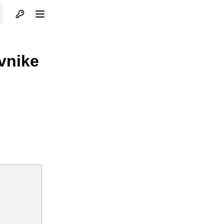
Otvori profil
Otvori meni
vnike