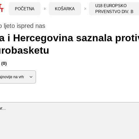
U18 EUROPSKO
POČETNA
KOŠARKA
PRVENSTVO DIV. B
o ljeto ispred nas
 i Hercegovina saznala proti
urobasketu
(0)