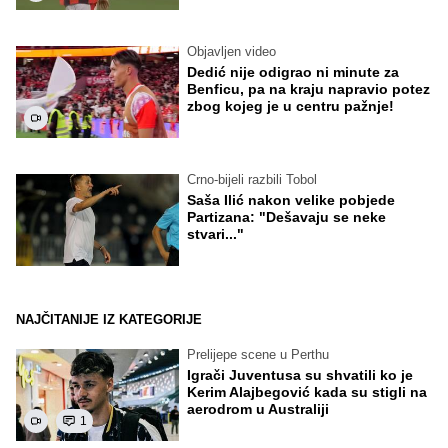
Objavljen video
Dedić nije odigrao ni minute za
Benficu, pa na kraju napravio potez
zbog kojeg je u centru pažnje!
Crno-bijeli razbili Tobol
Saša Ilić nakon velike pobjede
Partizana: "Dešavaju se neke
stvari..."
NAJČITANIJE IZ KATEGORIJE
Prelijepe scene u Perthu
Igrači Juventusa su shvatili ko je
Kerim Alajbegović kada su stigli na
aerodrom u Australiji
1