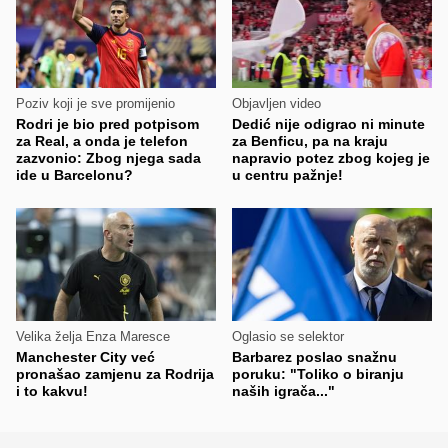
Poziv koji je sve promijenio
Objavljen video
Rodri je bio pred potpisom
Dedić nije odigrao ni minute
za Real, a onda je telefon
za Benficu, pa na kraju
zazvonio: Zbog njega sada
napravio potez zbog kojeg je
ide u Barcelonu?
u centru pažnje!
Velika želja Enza Maresce
Oglasio se selektor
Manchester City već
Barbarez poslao snažnu
pronašao zamjenu za Rodrija
poruku: "Toliko o biranju
i to kakvu!
naših igrača..."