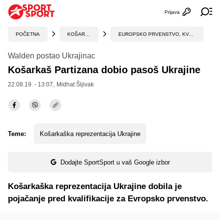
Prijava
Otvori profi
Ot
POČETNA
KOŠARKA
EUROPSKO PRVENSTVO, KVALIFIKACIJE
Walden postao Ukrajinac
Košarkaš Partizana dobio pasoš Ukrajine
22.08.19. - 13:07,
Midhat Šljivak
Teme:
Košarkaška reprezentacija Ukrajine
Dodajte SportSport u vaš Google izbor
Košarkaška reprezentacija Ukrajine dobila je
pojačanje pred kvalifikacije za Evropsko prvenstvo.