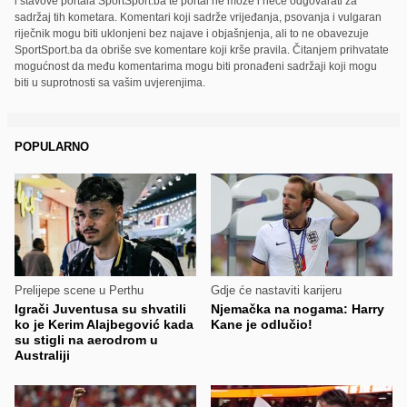
i stavove portala SportSport.ba te portal ne može i neće odgovarati za
sadržaj tih kometara. Komentari koji sadrže vrijeđanja, psovanja i vulgaran
riječnik mogu biti uklonjeni bez najave i objašnjenja, ali to ne obavezuje
SportSport.ba da obriše sve komentare koji krše pravila. Čitanjem prihvatate
mogućnost da među komentarima mogu biti pronađeni sadržaji koji mogu
biti u suprotnosti sa vašim uvjerenjima.
POPULARNO
Prelijepe scene u Perthu
Gdje će nastaviti karijeru
Igrači Juventusa su shvatili
Njemačka na nogama: Harry
ko je Kerim Alajbegović kada
Kane je odlučio!
su stigli na aerodrom u
Australiji