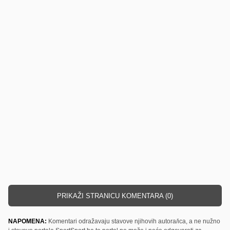
PRIKAŽI STRANICU KOMENTARA (0)
NAPOMENA:
Komentari odražavaju stavove njihovih autora/ica, a ne nužno