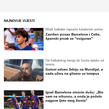
NAJNOVIJE VIJESTI
Mladi fudbaler napustio katalonski ponos
Završen posao Barcelone i Celte,
španski prvak se "osigurao"
Od fudbalskog heroja do života daleko od
terena
Golom odveo Srbiju na Mundijal, a
sada uživa na gliseru uz tompus
Igrač Barcelone otvorio dušu: „Bio
sam na vrhuncu, a onda je počelo
najgore ljeto mog života“