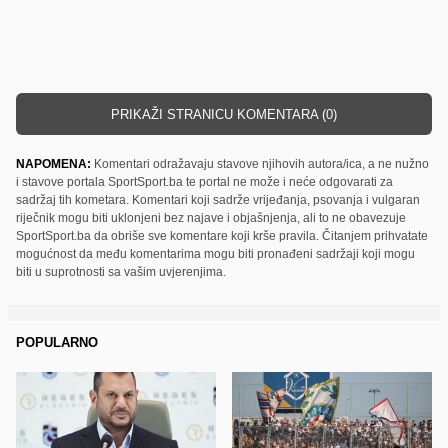
PRIKAŽI STRANICU KOMENTARA (0)
NAPOMENA:
Komentari odražavaju stavove njihovih autora/ica, a ne nužno
i stavove portala SportSport.ba te portal ne može i neće odgovarati za
sadržaj tih kometara. Komentari koji sadrže vrijeđanja, psovanja i vulgaran
riječnik mogu biti uklonjeni bez najave i objašnjenja, ali to ne obavezuje
SportSport.ba da obriše sve komentare koji krše pravila. Čitanjem prihvatate
mogućnost da među komentarima mogu biti pronađeni sadržaji koji mogu
biti u suprotnosti sa vašim uvjerenjima.
POPULARNO