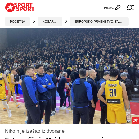
Prijava
Otvori profi
Ot
POČETNA
KOŠARKA
EUROPSKO PRVENSTVO, KVALIFIKACIJE
Niko nije izašao iz dvorane