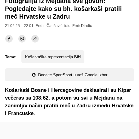
Fotografija iz Mejdana sve govori:
Pogledajte kako su bh. košarkaši pratili
meč Hrvatske u Zadru
21.02.25. - 22:01,
Endin Čaušević
, foto: Emir Dindić
Teme:
Košarkaška reprezentacija BiH
Dodajte SportSport u vaš Google izbor
Košarkaši Bosne i Hercegovine deklasirali su Kipar
večeras sa 108:62, a potom su svi u Mejdanu na
zanimljiv način pratili meč u Zadru između Hrvatske
i Francuske.