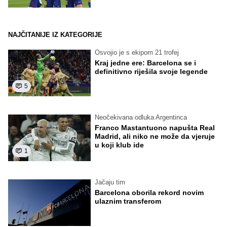
NAJČITANIJE IZ KATEGORIJE
Osvojio je s ekipom 21 trofej
Kraj jedne ere: Barcelona se i
definitivno riješila svoje legende
5
Neočekivana odluka Argentinca
Franco Mastantuono napušta Real
Madrid, ali niko ne može da vjeruje
u koji klub ide
1
Jačaju tim
Barcelona oborila rekord novim
ulaznim transferom