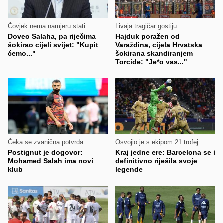
Čovjek nema namjeru stati
Livaja tragičar gostiju
Doveo Salaha, pa riječima
Hajduk poražen od
šokirao cijeli svijet: "Kupit
Varaždina, cijela Hrvatska
ćemo..."
šokirana skandiranjem
Torcide: "Je*o vas..."
Čeka se zvanična potvrda
Osvojio je s ekipom 21 trofej
Postignut je dogovor:
Kraj jedne ere: Barcelona se i
Mohamed Salah ima novi
definitivno riješila svoje
klub
legende