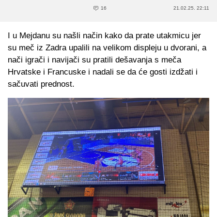
16
21.02.25. 22:11
I u Mejdanu su našli način kako da prate utakmicu jer
su meč iz Zadra upalili na velikom displeju u dvorani, a
nači igrači i navijači su pratili dešavanja s meča
Hrvatske i Francuske i nadali se da će gosti izdžati i
sačuvati prednost.