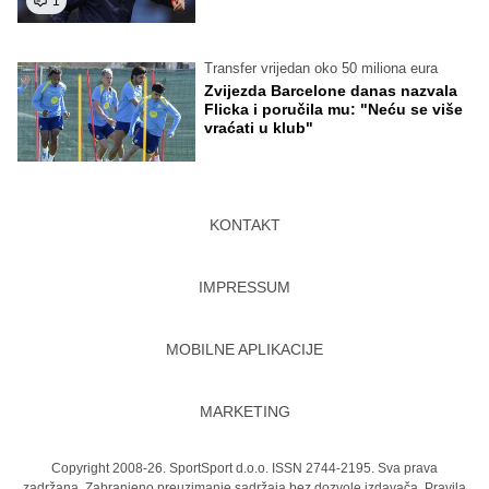
1
Transfer vrijedan oko 50 miliona eura
Zvijezda Barcelone danas nazvala
Flicka i poručila mu: "Neću se više
vraćati u klub"
KONTAKT
IMPRESSUM
MOBILNE APLIKACIJE
MARKETING
Copyright 2008-26. SportSport d.o.o. ISSN 2744-2195. Sva prava
zadržana. Zabranjeno preuzimanje sadržaja bez dozvole izdavača.
Pravila