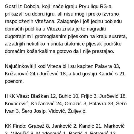
Gosti iz Doboja, koji inače igraju Prvu ligu RS-a,
prikazali su dobru igru, ali nisu mogli preko izvrsno
raspoloženih Vitežana. Zalaganje i još jednu pobjedu
domaćih publika u Vitezu znala je to nagraditi
dugotrajnim i gromoglasnim pljeskom na kraju susreta,
a zadnjih nekoliko munuta utakmice pljesak podrške
domaćim košarkašima gotovo da i nije prestajao.
Najučinkovitiji kod Viteza bili su kapiten Palavra 33,
Križanović 24 i Jurčević 18, a kod gostiju Kandić s 21
poenom.
HKK Vitez: Blaškan 12, Buhić 10, Frljić 3, Jurčević 18,
Kovačević, Križanović 24, Omazić 3, Palavra 33, Šero
Ivan 3, Šero Josip, Vidović, Žuljević.
KK Findo: Grabež 8, Janković 2, Kandić 21, Marković
3, Mileušić 9, Mlađenović 1, Pantić 4, Petrović 13,