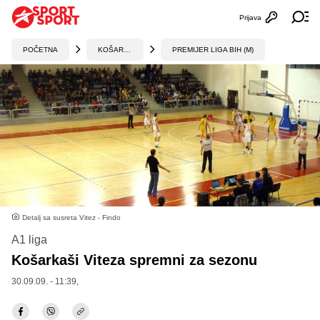
Prijava
Otvori profi
Ot
POČETNA
KOŠARKA
PREMIJER LIGA BIH (M)
Detalj sa susreta Vitez - Findo
A1 liga
Košarkaši Viteza spremni za sezonu
30.09.09. - 11:39,