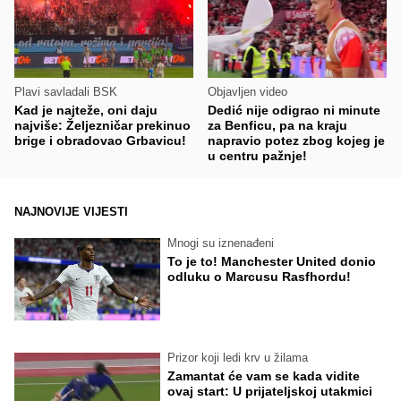
Plavi savladali BSK
Objavljen video
Kad je najteže, oni daju
Dedić nije odigrao ni minute
najviše: Željezničar prekinuo
za Benficu, pa na kraju
brige i obradovao Grbavicu!
napravio potez zbog kojeg je
u centru pažnje!
NAJNOVIJE VIJESTI
Mnogi su iznenađeni
To je to! Manchester United donio
odluku o Marcusu Rasfhordu!
Prizor koji ledi krv u žilama
Zamantat će vam se kada vidite
ovaj start: U prijateljskoj utakmici