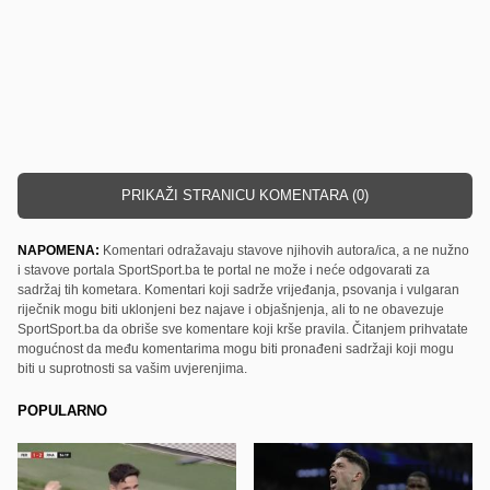
PRIKAŽI STRANICU KOMENTARA (0)
NAPOMENA:
Komentari odražavaju stavove njihovih autora/ica, a ne nužno
i stavove portala SportSport.ba te portal ne može i neće odgovarati za
sadržaj tih kometara. Komentari koji sadrže vrijeđanja, psovanja i vulgaran
riječnik mogu biti uklonjeni bez najave i objašnjenja, ali to ne obavezuje
SportSport.ba da obriše sve komentare koji krše pravila. Čitanjem prihvatate
mogućnost da među komentarima mogu biti pronađeni sadržaji koji mogu
biti u suprotnosti sa vašim uvjerenjima.
POPULARNO