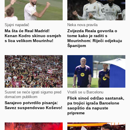
Sjajni napadač
Neka nova pravila
Ma šta će Real Madrid!
Zvijezda Reala govorila o
Kenan Kodro skinuo osmjeh
tome kako je raditi s
s lica velikom Mourinhu!
Mourinhom: Riječi odjekuju
Španijom
Susret se neće igrati sigurno pred
Vratili se u Barcelonu
domaćom publikom
Flick sinoć održao sastanak,
Sarajevo potvrdilo pisanja:
pa trojici igrača Barcelone
Savez suspendovao Koševo!
saopštio da napuste
pripreme