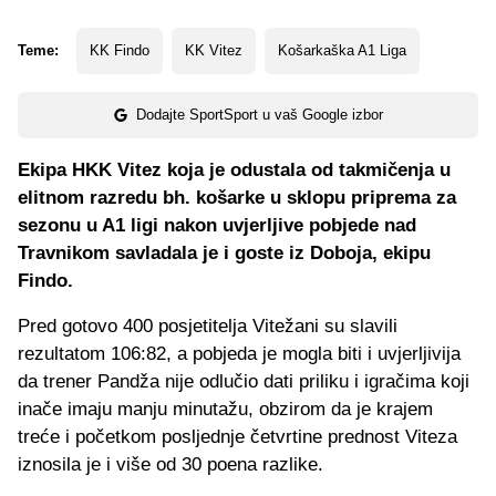
Teme:
KK Findo
KK Vitez
Košarkaška A1 Liga
Dodajte SportSport u vaš Google izbor
Ekipa HKK Vitez koja je odustala od takmičenja u
elitnom razredu bh. košarke u sklopu priprema za
sezonu u A1 ligi nakon uvjerljive pobjede nad
Travnikom savladala je i goste iz Doboja, ekipu
Findo.
Pred gotovo 400 posjetitelja Vitežani su slavili
rezultatom 106:82, a pobjeda je mogla biti i uvjerljivija
da trener Pandža nije odlučio dati priliku i igračima koji
inače imaju manju minutažu, obzirom da je krajem
treće i početkom posljednje četvrtine prednost Viteza
iznosila je i više od 30 poena razlike.