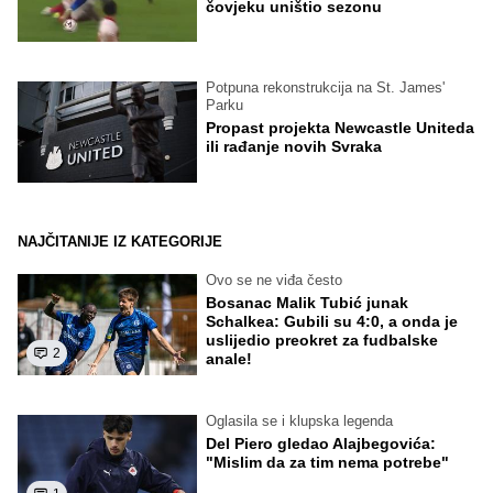
čovjeku uništio sezonu
Potpuna rekonstrukcija na St. James'
Parku
Propast projekta Newcastle Uniteda
ili rađanje novih Svraka
NAJČITANIJE IZ KATEGORIJE
Ovo se ne viđa često
Bosanac Malik Tubić junak
Schalkea: Gubili su 4:0, a onda je
uslijedio preokret za fudbalske
2
anale!
Oglasila se i klupska legenda
Del Piero gledao Alajbegovića:
"Mislim da za tim nema potrebe"