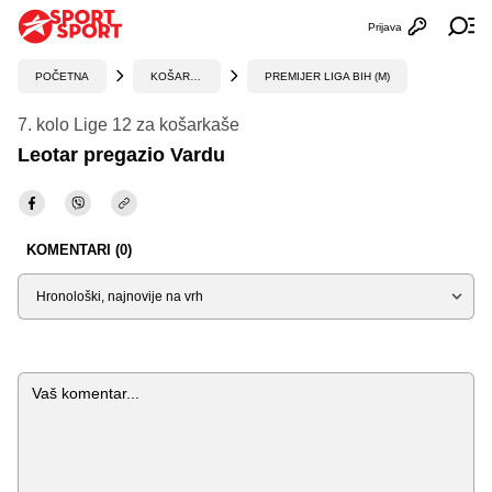
Prijava
Otvori profi
Ot
POČETNA
KOŠARKA
PREMIJER LIGA BIH (M)
7. kolo Lige 12 za košarkaše
Leotar pregazio Vardu
KOMENTARI (0)
Sortiraj
Komentar