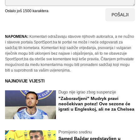
Ostalo još
1500
karaktera
POŠALJI
NAPOMENA:
Komentari odražavaju stavove njihovih autora/ica, a ne nužno
i stavove portala SportSport.ba te portal ne može i neće odgovarati za
sadržaj tih kometara. Komentari koji sadrže vrijeđanja, psovanja i vulgaran
riječnik mogu biti uklonjeni bez najave i objašnjenja, ali to ne obavezuje
SportSport.ba da obriše sve komentare koji krše pravila. Čitanjem prihvatate
mogućnost da među komentarima mogu biti pronađeni sadržaji koji mogu
biti u suprotnosti sa vašim uvjerenjima.
NAJNOVIJE VIJESTI
Dugo nije igrao zbog suspenzije
"Zaboravljeni" Mudryk pravi
neočekivan potez! Ove sezone će
igrati u Engleskoj, ali ne za Chelsea
Promijenio sredinu
Samed Baždar predstavljen u