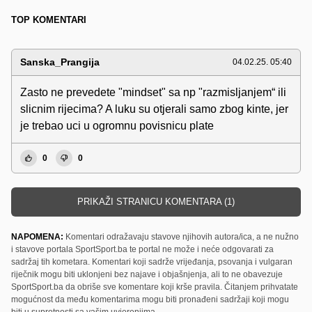
TOP KOMENTARI
Sanska_Prangija
04.02.25. 05:40
Zasto ne prevedete "mindset" sa np "razmisljanjem“ ili
slicnim rijecima? A luku su otjerali samo zbog kinte, jer
je trebao uci u ogromnu povisnicu plate
0
0
PRIKAŽI STRANICU KOMENTARA (1)
NAPOMENA:
Komentari odražavaju stavove njihovih autora/ica, a ne nužno
i stavove portala SportSport.ba te portal ne može i neće odgovarati za
sadržaj tih kometara. Komentari koji sadrže vrijeđanja, psovanja i vulgaran
riječnik mogu biti uklonjeni bez najave i objašnjenja, ali to ne obavezuje
SportSport.ba da obriše sve komentare koji krše pravila. Čitanjem prihvatate
mogućnost da među komentarima mogu biti pronađeni sadržaji koji mogu
biti u suprotnosti sa vašim uvjerenjima.