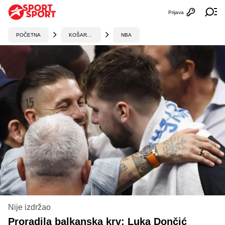
Prijava
Otvori profi
Ot
POČETNA
KOŠARKA
NBA
Nije izdržao
Proradila balkanska krv: Luka Dončić