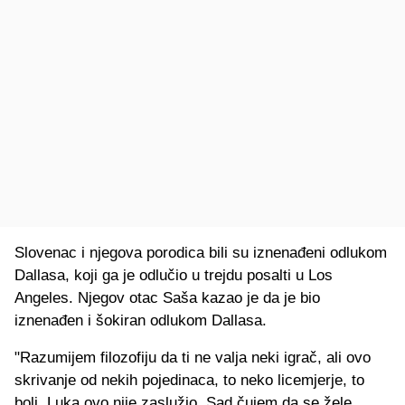
Slovenac i njegova porodica bili su iznenađeni odlukom
Dallasa, koji ga je odlučio u trejdu posalti u Los
Angeles. Njegov otac Saša kazao je da je bio
iznenađen i šokiran odlukom Dallasa.
"Razumijem filozofiju da ti ne valja neki igrač, ali ovo
skrivanje od nekih pojedinaca, to neko licemjerje, to
boli. Luka ovo nije zaslužio. Sad čujem da se žele