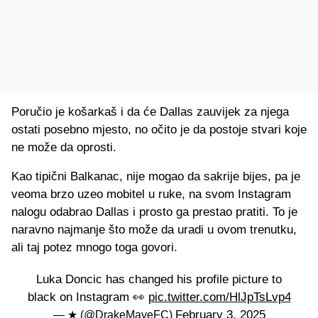
Poručio je košarkaš i da će Dallas zauvijek za njega
ostati posebno mjesto, no očito je da postoje stvari koje
ne može da oprosti.
Kao tipični Balkanac, nije mogao da sakrije bijes, pa je
veoma brzo uzeo mobitel u ruke, na svom Instagram
nalogu odabrao Dallas i prosto ga prestao pratiti. To je
naravno najmanje što može da uradi u ovom trenutku,
ali taj potez mnogo toga govori.
Luka Doncic has changed his profile picture to
black on Instagram 👀
pic.twitter.com/HlJpTsLvp4
February 3, 2025
— ★ (@DrakeMayeFC)