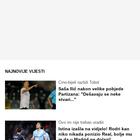
NAJNOVIJE VIJESTI
Crno-bijeli razbili Tobol
Saša Ilić nakon velike pobjede
Partizana: "Dešavaju se neke
stvari..."
Ovo im nije trebao uraditi
Istina izašla na vidjelo! Rodri kao
niko nikada ponizio Real, bolje mu
je da u Madrid ne dolazi!