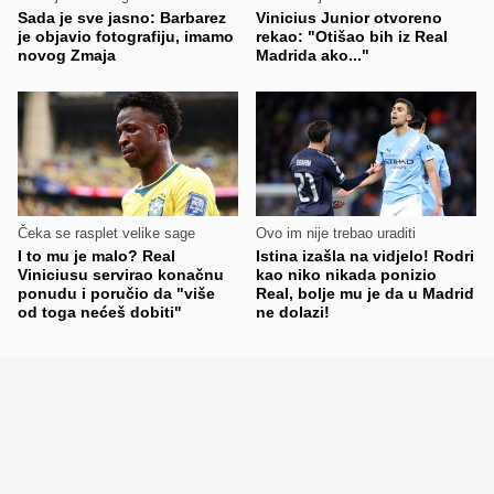
Sada je sve jasno: Barbarez
Vinicius Junior otvoreno
je objavio fotografiju, imamo
rekao: "Otišao bih iz Real
novog Zmaja
Madrida ako..."
Čeka se rasplet velike sage
Ovo im nije trebao uraditi
I to mu je malo? Real
Istina izašla na vidjelo! Rodri
Viniciusu servirao konačnu
kao niko nikada ponizio
ponudu i poručio da "više
Real, bolje mu je da u Madrid
od toga nećeš dobiti"
ne dolazi!