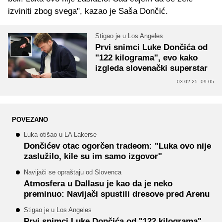
izviniti zbog svega", kazao je Saša Dončić.
Stigao je u Los Angeles
Prvi snimci Luke Dončića od
"122 kilograma", evo kako
izgleda slovenački superstar
03.02.25. 09:05
POVEZANO
Luka otišao u LA Lakerse
Dončićev otac ogorčen tradeom: "Luka ovo nije
zaslužilo, kile su im samo izgovor"
Navijači se opraštaju od Slovenca
Atmosfera u Dallasu je kao da je neko
preminuo: Navijači spustili dresove pred Arenu
Stigao je u Los Angeles
Prvi snimci Luke Dončića od "122 kilograma",