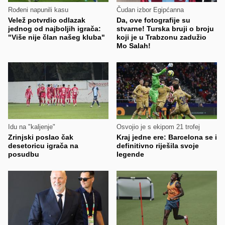
Rođeni napunili kasu
Čudan izbor Egipćanna
Velež potvrdio odlazak
Da, ove fotografije su
jednog od najboljih igrača:
stvarne! Turska bruji o broju
"Više nije član našeg kluba"
koji je u Trabzonu zadužio
Mo Salah!
Idu na "kaljenje"
Osvojio je s ekipom 21 trofej
Zrinjski poslao čak
Kraj jedne ere: Barcelona se i
desetoricu igrača na
definitivno riješila svoje
posudbu
legende