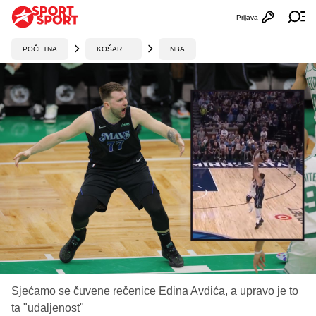
Prijava
Otvori profi
Ot
POČETNA
KOŠARKA
NBA
Sjećamo se čuvene rečenice Edina Avdića, a upravo je to
ta "udaljenost"