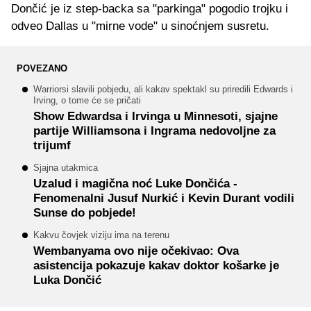
Dončić je iz step-backa sa "parkinga" pogodio trojku i
odveo Dallas u "mirne vode" u sinoćnjem susretu.
POVEZANO
Warriorsi slavili pobjedu, ali kakav spektakl su priredili Edwards i
Irving, o tome će se pričati
Show Edwardsa i Irvinga u Minnesoti, sjajne
partije Williamsona i Ingrama nedovoljne za
trijumf
Sjajna utakmica
Uzalud i magična noć Luke Dončića -
Fenomenalni Jusuf Nurkić i Kevin Durant vodili
Sunse do pobjede!
Kakvu čovjek viziju ima na terenu
Wembanyama ovo nije očekivao: Ova
asistencija pokazuje kakav doktor košarke je
Luka Dončić