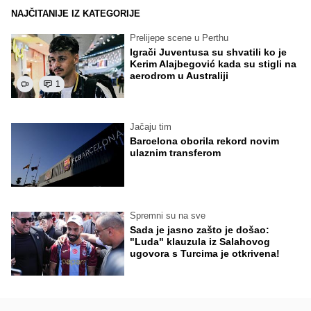
NAJČITANIJE IZ KATEGORIJE
Prelijepe scene u Perthu
Igrači Juventusa su shvatili ko je
Kerim Alajbegović kada su stigli na
aerodrom u Australiji
1
Jačaju tim
Barcelona oborila rekord novim
ulaznim transferom
Spremni su na sve
Sada je jasno zašto je došao:
"Luda" klauzula iz Salahovog
ugovora s Turcima je otkrivena!