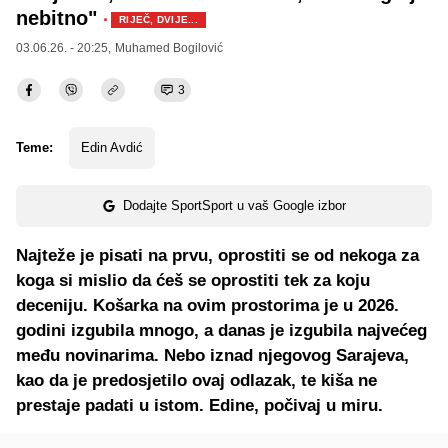
nebitno"
·
RIJEČ, DVIJE...
03.06.26. - 20:25,
Muhamed Bogilović
3
Teme:
Edin Avdić
Dodajte SportSport u vaš Google izbor
Najteže je pisati na prvu, oprostiti se od nekoga za
koga si mislio da ćeš se oprostiti tek za koju
deceniju. Košarka na ovim prostorima je u 2026.
godini izgubila mnogo, a danas je izgubila najvećeg
među novinarima. Nebo iznad njegovog Sarajeva,
kao da je predosjetilo ovaj odlazak, te kiša ne
prestaje padati u istom. Edine, počivaj u miru.