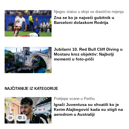
Njegov status u ekipi se drastično mijenja
Zna se ko je najveći gubitnik u
Barceloni dolaskom Rodrija
Jubilarni 10. Red Bull Cliff Diving u
Mostaru kroz objektiv: Najbolji
momenti u foto-priči
NAJČITANIJE IZ KATEGORIJE
Prelijepe scene u Perthu
Igrači Juventusa su shvatili ko je
Kerim Alajbegović kada su stigli na
aerodrom u Australiji
1