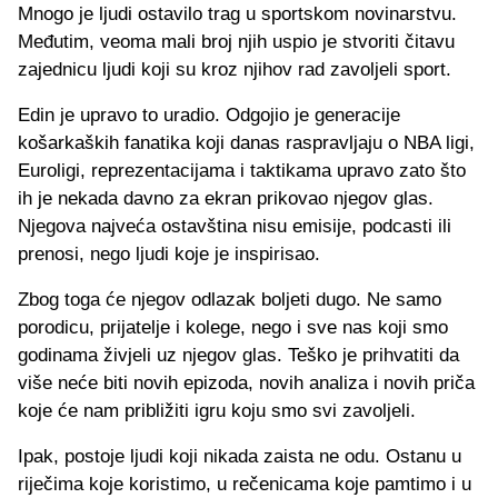
Mnogo je ljudi ostavilo trag u sportskom novinarstvu.
Međutim, veoma mali broj njih uspio je stvoriti čitavu
zajednicu ljudi koji su kroz njihov rad zavoljeli sport.
Edin je upravo to uradio. Odgojio je generacije
košarkaških fanatika koji danas raspravljaju o NBA ligi,
Euroligi, reprezentacijama i taktikama upravo zato što
ih je nekada davno za ekran prikovao njegov glas.
Njegova najveća ostavština nisu emisije, podcasti ili
prenosi, nego ljudi koje je inspirisao.
Zbog toga će njegov odlazak boljeti dugo. Ne samo
porodicu, prijatelje i kolege, nego i sve nas koji smo
godinama živjeli uz njegov glas. Teško je prihvatiti da
više neće biti novih epizoda, novih analiza i novih priča
koje će nam približiti igru koju smo svi zavoljeli.
Ipak, postoje ljudi koji nikada zaista ne odu. Ostanu u
riječima koje koristimo, u rečenicama koje pamtimo i u