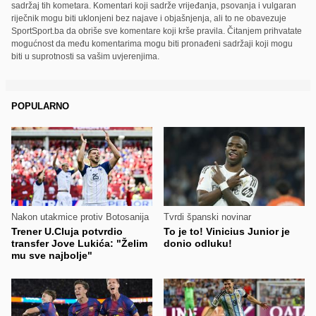
sadržaj tih kometara. Komentari koji sadrže vrijeđanja, psovanja i vulgaran
riječnik mogu biti uklonjeni bez najave i objašnjenja, ali to ne obavezuje
SportSport.ba da obriše sve komentare koji krše pravila. Čitanjem prihvatate
mogućnost da među komentarima mogu biti pronađeni sadržaji koji mogu
biti u suprotnosti sa vašim uvjerenjima.
POPULARNO
Nakon utakmice protiv Botosanija
Tvrdi španski novinar
Trener U.Cluja potvrdio
To je to! Vinicius Junior je
transfer Jove Lukića: "Želim
donio odluku!
mu sve najbolje"