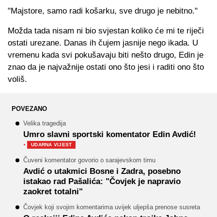
"Majstore, samo radi košarku, sve drugo je nebitno."
Možda tada nisam ni bio svjestan koliko će mi te riječi
ostati urezane. Danas ih čujem jasnije nego ikada. U
vremenu kada svi pokušavaju biti nešto drugo, Edin je
znao da je najvažnije ostati ono što jesi i raditi ono što
voliš.
POVEZANO
Velika tragedija
Umro slavni sportski komentator Edin Avdić!
·
UDARNA VIJEST
Čuveni komentator govorio o sarajevskom timu
Avdić o utakmici Bosne i Zadra, posebno
istakao rad Pašalića: "Čovjek je napravio
zaokret totalni"
Čovjek koji svojim komentarima uvijek uljepša prenose susreta