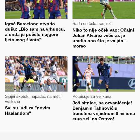
Igrač Barcelone otvorio
Sada se čeka rasplet
dušu: „Bio sam na vrhuncu,
Niko to nije očekivao: Očajni
a onda je počelo najgore
Julian Alvarez večeras je
ljeto mog života“
uradio ono što je valjda i
morao
Sjajni škotski napadač na meti
Potpisuje za velikana
velikana
Još sitnice, pa ozvaničenje!
Svi su ludi za "novim
Benjamin Tahirović u
Haalandom"
transferu vrijednom 6 miliona
eura seli na Ostrvo!