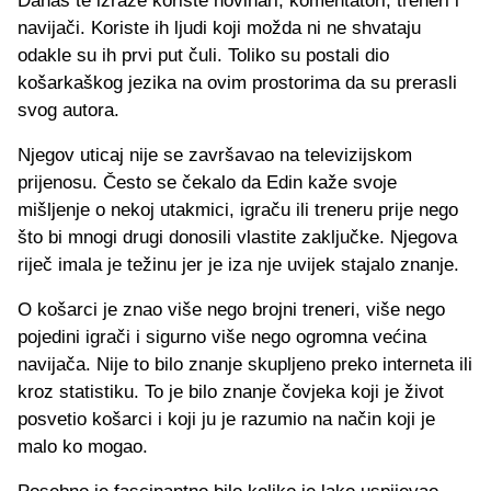
Danas te izraze koriste novinari, komentatori, treneri i
navijači. Koriste ih ljudi koji možda ni ne shvataju
odakle su ih prvi put čuli. Toliko su postali dio
košarkaškog jezika na ovim prostorima da su prerasli
svog autora.
Njegov uticaj nije se završavao na televizijskom
prijenosu. Često se čekalo da Edin kaže svoje
mišljenje o nekoj utakmici, igraču ili treneru prije nego
što bi mnogi drugi donosili vlastite zaključke. Njegova
riječ imala je težinu jer je iza nje uvijek stajalo znanje.
O košarci je znao više nego brojni treneri, više nego
pojedini igrači i sigurno više nego ogromna većina
navijača. Nije to bilo znanje skupljeno preko interneta ili
kroz statistiku. To je bilo znanje čovjeka koji je život
posvetio košarci i koji ju je razumio na način koji je
malo ko mogao.