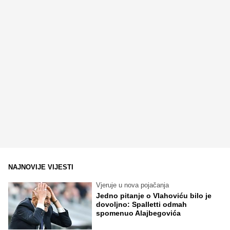
NAJNOVIJE VIJESTI
Vjeruje u nova pojačanja
Jedno pitanje o Vlahoviću bilo je
dovoljno: Spalletti odmah
spomenuo Alajbegovića