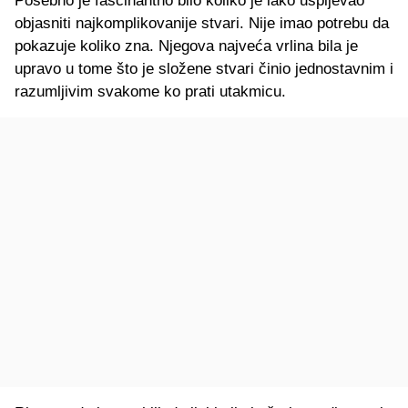
Posebno je fascinantno bilo koliko je lako uspijevao
objasniti najkomplikovanije stvari. Nije imao potrebu da
pokazuje koliko zna. Njegova najveća vrlina bila je
upravo u tome što je složene stvari činio jednostavnim i
razumljivim svakome ko prati utakmicu.