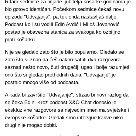
Ritam sedmice za hiljade ljubitelja košarke godinama je
bio gotovo identičan. Početkom sedmice čekaš novu
epizodu "Udvajanja", pa tek onda nastavljaš dalje.
Podcast koji su vodili Edin Avdić i Miloš Jovanović
postao je obavezna stanica za svakoga ko ozbiljno
prati košarku.
Nije se gledalo zato što je bilo popularno. Gledalo se
zato što si znao da ćeš nakon sat ili dva razgovora
saznati nešto novo, čuti drugačiji ugao i bolje razumjeti
ono što si gledao prethodnih dana. "Udvajanje" je
postalo mnogo više od podcasta.
A kada bi završilo "Udvajanje", stizao bi novi razlog da
se čeka Edin. Kroz podcast X&O Chat donosio je
ekskluzivne razgovore sa najvećim imenima svjetske i
evropske košarke. Gledali smo intervjue kakve niko
drugi nije mogao dobiti.