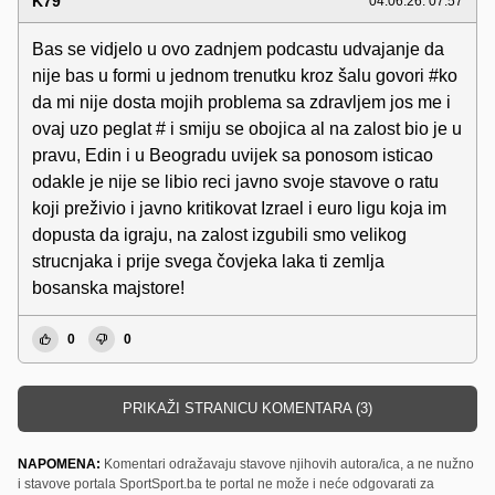
K79
04.06.26. 07:57
Bas se vidjelo u ovo zadnjem podcastu udvajanje da
nije bas u formi u jednom trenutku kroz šalu govori #ko
da mi nije dosta mojih problema sa zdravljem jos me i
ovaj uzo peglat # i smiju se obojica al na zalost bio je u
pravu, Edin i u Beogradu uvijek sa ponosom isticao
odakle je nije se libio reci javno svoje stavove o ratu
koji preživio i javno kritikovat Izrael i euro ligu koja im
dopusta da igraju, na zalost izgubili smo velikog
strucnjaka i prije svega čovjeka laka ti zemlja
bosanska majstore!
0
0
PRIKAŽI STRANICU KOMENTARA (3)
NAPOMENA:
Komentari odražavaju stavove njihovih autora/ica, a ne nužno
i stavove portala SportSport.ba te portal ne može i neće odgovarati za