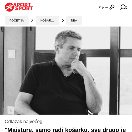
Prijava
Otvori profi
Ot
POČETNA
KOŠARKA
NBA
Odlazak najvećeg
"Majstore, samo radi košarku, sve drugo je