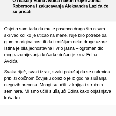
O reakciji Edina Avdića nakon trojke Johna
Robersona i zakucavanja Aleksandra Lazića će
se pričati
Osjetio sam tada da mu je posebno drago što nisam
skrivao koliko je uticao na mene. Nije bilo potrebe da
glumim originalnost ili da izmišljam neke druge uzore.
Istina je bila jednostavna i vrlo jasna – ogroman dio
mog razumijevanja košarke došao je kroz Edina
Avdića.
Svaka riječ, svaki izraz, svaki pokušaj da se utakmica
približi običnom čovjeku dolazio je iz godina slušanja
njegovih prenosa. Mnogi su učili iz knjiga i stručnih
seminara. Mi smo učili slušajući Edina kako objašnjava
košarku.