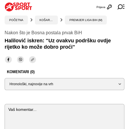
Prijava
Otvori profi
Ot
POČETNA
KOŠARKA
PREMIJER LIGA BIH (M)
Nakon što je Bosna postala prvak BiH
Halilović iskren: "Uz ovakvu podršku ovdje
rijetko ko može dobro proći"
KOMENTARI (0)
Sortiraj
Komentar