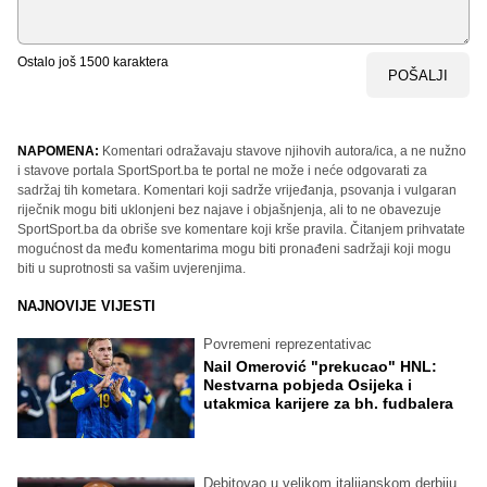
Ostalo još
1500
karaktera
POŠALJI
NAPOMENA:
Komentari odražavaju stavove njihovih autora/ica, a ne nužno
i stavove portala SportSport.ba te portal ne može i neće odgovarati za
sadržaj tih kometara. Komentari koji sadrže vrijeđanja, psovanja i vulgaran
riječnik mogu biti uklonjeni bez najave i objašnjenja, ali to ne obavezuje
SportSport.ba da obriše sve komentare koji krše pravila. Čitanjem prihvatate
mogućnost da među komentarima mogu biti pronađeni sadržaji koji mogu
biti u suprotnosti sa vašim uvjerenjima.
NAJNOVIJE VIJESTI
Povremeni reprezentativac
Nail Omerović "prekucao" HNL:
Nestvarna pobjeda Osijeka i
utakmica karijere za bh. fudbalera
Debitovao u velikom italijanskom derbiju