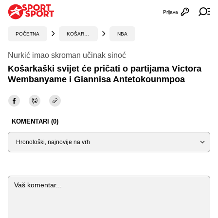
Prijava
Otvori profi
Ot
POČETNA
KOŠARKA
NBA
Nurkić imao skroman učinak sinoć
Košarkaški svijet će pričati o partijama Victora
Wembanyame i Giannisa Antetokounmpoa
KOMENTARI (0)
Sortiraj
Komentar