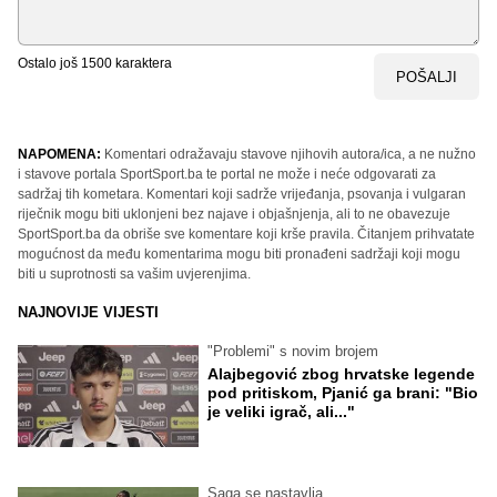
Ostalo još
1500
karaktera
POŠALJI
NAPOMENA:
Komentari odražavaju stavove njihovih autora/ica, a ne nužno
i stavove portala SportSport.ba te portal ne može i neće odgovarati za
sadržaj tih kometara. Komentari koji sadrže vrijeđanja, psovanja i vulgaran
riječnik mogu biti uklonjeni bez najave i objašnjenja, ali to ne obavezuje
SportSport.ba da obriše sve komentare koji krše pravila. Čitanjem prihvatate
mogućnost da među komentarima mogu biti pronađeni sadržaji koji mogu
biti u suprotnosti sa vašim uvjerenjima.
NAJNOVIJE VIJESTI
"Problemi" s novim brojem
Alajbegović zbog hrvatske legende
pod pritiskom, Pjanić ga brani: "Bio
je veliki igrač, ali..."
Saga se nastavlja