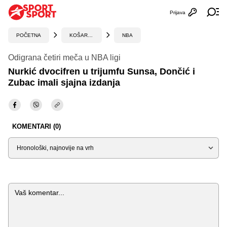
Prijava
Otvori profi
Ot
POČETNA
KOŠARKA
NBA
Odigrana četiri meča u NBA ligi
Nurkić dvocifren u trijumfu Sunsa, Dončić i
Zubac imali sjajna izdanja
KOMENTARI (0)
Sortiraj
Komentar