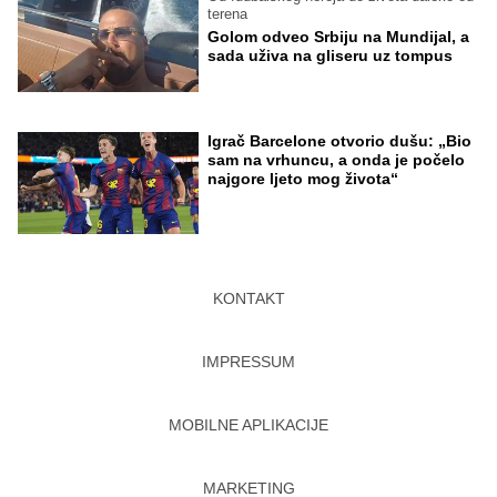
terena
Golom odveo Srbiju na Mundijal, a
sada uživa na gliseru uz tompus
Igrač Barcelone otvorio dušu: „Bio
sam na vrhuncu, a onda je počelo
najgore ljeto mog života“
KONTAKT
IMPRESSUM
MOBILNE APLIKACIJE
MARKETING