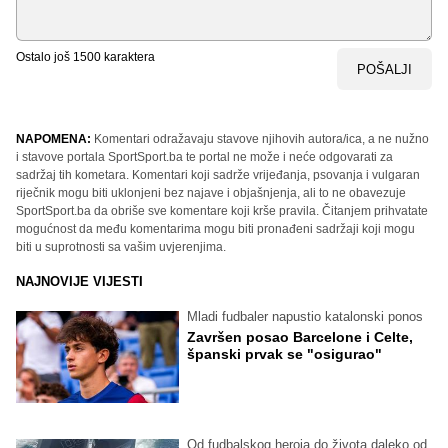
Ostalo još
1500
karaktera
POŠALJI
NAPOMENA:
Komentari odražavaju stavove njihovih autora/ica, a ne nužno
i stavove portala SportSport.ba te portal ne može i neće odgovarati za
sadržaj tih kometara. Komentari koji sadrže vrijeđanja, psovanja i vulgaran
riječnik mogu biti uklonjeni bez najave i objašnjenja, ali to ne obavezuje
SportSport.ba da obriše sve komentare koji krše pravila. Čitanjem prihvatate
mogućnost da među komentarima mogu biti pronađeni sadržaji koji mogu
biti u suprotnosti sa vašim uvjerenjima.
NAJNOVIJE VIJESTI
Mladi fudbaler napustio katalonski ponos
Završen posao Barcelone i Celte,
španski prvak se "osigurao"
Od fudbalskog heroja do života daleko od