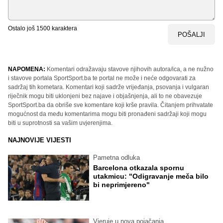
Ostalo još
1500
karaktera
POŠALJI
NAPOMENA:
Komentari odražavaju stavove njihovih autora/ica, a ne nužno
i stavove portala SportSport.ba te portal ne može i neće odgovarati za
sadržaj tih kometara. Komentari koji sadrže vrijeđanja, psovanja i vulgaran
riječnik mogu biti uklonjeni bez najave i objašnjenja, ali to ne obavezuje
SportSport.ba da obriše sve komentare koji krše pravila. Čitanjem prihvatate
mogućnost da među komentarima mogu biti pronađeni sadržaji koji mogu
biti u suprotnosti sa vašim uvjerenjima.
NAJNOVIJE VIJESTI
Pametna odluka
Barcelona otkazala spornu
utakmicu: "Odigravanje meča bilo
bi neprimjereno"
Vjeruje u nova pojačanja