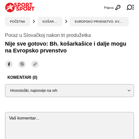
Prijava
Otvori profi
Ot
POČETNA
KOŠARKA
EUROPSKO PRVENSTVO, KVALIFIKACIJE
Poraz u Slovačkoj nakon tri produžetka
Nije sve gotovo: Bh. košarkašice i dalje mogu
na Evropsko prvenstvo
KOMENTARI (0)
Sortiraj
Komentar