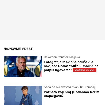
NAJNOVIJE VIJESTI
Rekordan transfer Kraljeva
Fotografija iz aviona oduševila
navijače Reala: "Stiže u Madrid na
·
potpis ugovora"
UDARNA VIJEST
Sada će ovi dresovi "planuti" u prodaji
Poznato koji broj je odabrao Kerim
Alajbegović