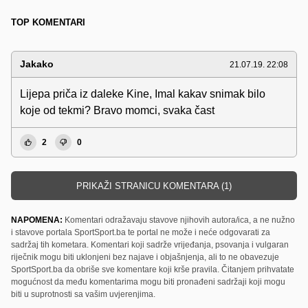
TOP KOMENTARI
Jakako
21.07.19. 22:08
Lijepa priča iz daleke Kine, Imal kakav snimak bilo
koje od tekmi? Bravo momci, svaka čast
2
0
PRIKAŽI STRANICU KOMENTARA (1)
NAPOMENA:
Komentari odražavaju stavove njihovih autora/ica, a ne nužno
i stavove portala SportSport.ba te portal ne može i neće odgovarati za
sadržaj tih kometara. Komentari koji sadrže vrijeđanja, psovanja i vulgaran
riječnik mogu biti uklonjeni bez najave i objašnjenja, ali to ne obavezuje
SportSport.ba da obriše sve komentare koji krše pravila. Čitanjem prihvatate
mogućnost da među komentarima mogu biti pronađeni sadržaji koji mogu
biti u suprotnosti sa vašim uvjerenjima.