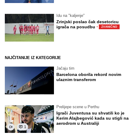
Idu na "kaljenje"
Zrinjski poslao čak desetoricu
·
igrača na posudbu
ZVANIČNO
NAJČITANIJE IZ KATEGORIJE
Jačaju tim
Barcelona oborila rekord novim
ulaznim transferom
Prelijepe scene u Perthu
Igrači Juventusa su shvatili ko je
Kerim Alajbegović kada su stigli na
aerodrom u Australiji
1