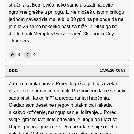
stručnjaka Bogilovića neko samo ukazati na dvije
ogromne greške u prilogu. 1. Ne možeš u istom prilogu
jednom navesti da mu je bilo 30 godina pa onda da mu
je bilo 29 samo nekoliko pasusa niže. 2. Nisu ga na
draftu birali Memphis Grizzlies već Oklahoma City
Thunders.
0
0
DDG
13.05.26. 06:53
Žao mi momka pravo. Pored toga što je bio izuzetan
igrač, bio je pravo fin momak. Razumijem da će se neki
sada pitati “kako fin?” a predoziranja i hapšenja.
Gledao sam desetine njegovih utakmica i nikada
nikakvo kofrčenje, mangupisanje, foliranje… Pored
svoje igračke kvalitete prihvatio je ulogu da ulazi sa
klupe i pokriva pozicije 4 i 5 a nikada se nije osjetio
neki bunt. Malo i nije imao sreće, nije imao visinu za