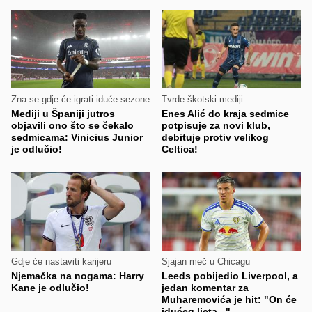
Zna se gdje će igrati iduće sezone
Tvrde škotski mediji
Mediji u Španiji jutros
Enes Alić do kraja sedmice
objavili ono što se čekalo
potpisuje za novi klub,
sedmicama: Vinicius Junior
debituje protiv velikog
je odlučio!
Celtica!
Gdje će nastaviti karijeru
Sjajan meč u Chicagu
Njemačka na nogama: Harry
Leeds pobijedio Liverpool, a
Kane je odlučio!
jedan komentar za
Muharemovića je hit: "On će
idućeg ljeta..."