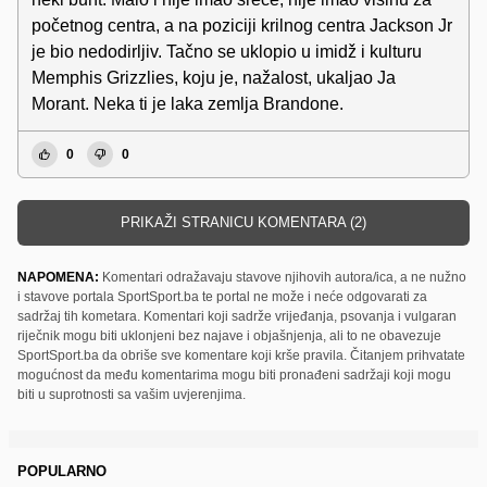
početnog centra, a na poziciji krilnog centra Jackson Jr
je bio nedodirljiv. Tačno se uklopio u imidž i kulturu
Memphis Grizzlies, koju je, nažalost, ukaljao Ja
Morant. Neka ti je laka zemlja Brandone.
0
0
PRIKAŽI STRANICU KOMENTARA (2)
NAPOMENA:
Komentari odražavaju stavove njihovih autora/ica, a ne nužno
i stavove portala SportSport.ba te portal ne može i neće odgovarati za
sadržaj tih kometara. Komentari koji sadrže vrijeđanja, psovanja i vulgaran
riječnik mogu biti uklonjeni bez najave i objašnjenja, ali to ne obavezuje
SportSport.ba da obriše sve komentare koji krše pravila. Čitanjem prihvatate
mogućnost da među komentarima mogu biti pronađeni sadržaji koji mogu
biti u suprotnosti sa vašim uvjerenjima.
POPULARNO