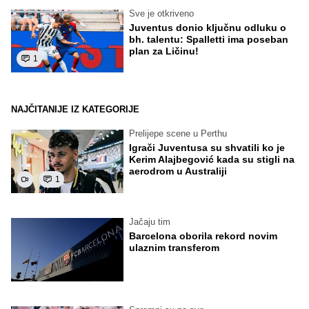
Sve je otkriveno
Juventus donio ključnu odluku o
bh. talentu: Spalletti ima poseban
plan za Ličinu!
1
NAJČITANIJE IZ KATEGORIJE
Prelijepe scene u Perthu
Igrači Juventusa su shvatili ko je
Kerim Alajbegović kada su stigli na
aerodrom u Australiji
1
Jačaju tim
Barcelona oborila rekord novim
ulaznim transferom