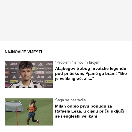
NAJNOVIJE VIJESTI
"Problemi" s novim brojem
Alajbegović zbog hrvatske legende
pod pritiskom, Pjanić ga brani: "Bio
je veliki igrač, ali..."
Saga se nastavlja
Milan odbio prvu ponudu za
Rafaela Leaa, u cijelu priču uključili
se i engleski velikani