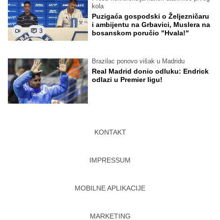
kola
Puzigaća gospodski o Željezničaru
i ambijentu na Grbavici, Muslera na
3
bosanskom poručio "Hvala!"
Brazilac ponovo višak u Madridu
Real Madrid donio odluku: Endrick
odlazi u Premier ligu!
KONTAKT
IMPRESSUM
MOBILNE APLIKACIJE
MARKETING