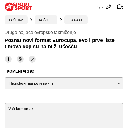
Prijava
Otvori profi
Ot
POČETNA
KOŠARKA
EUROCUP
Drugo najjače evropsko takmičenje
Poznat novi format Eurocupa, evo i prve liste
timova koji su najbliži učešću
KOMENTARI (0)
Sortiraj
Komentar