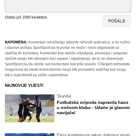
Ostalo još
1500
karaktera
POŠALJI
NAPOMENA:
Komentari odražavaju stavove njihovih autora/ica, a ne nužno
i stavove portala SportSport.ba te portal ne može i neće odgovarati za
sadržaj tih kometara. Komentari koji sadrže vrijeđanja, psovanja i vulgaran
riječnik mogu biti uklonjeni bez najave i objašnjenja, ali to ne obavezuje
SportSport.ba da obriše sve komentare koji krše pravila. Čitanjem prihvatate
mogućnost da među komentarima mogu biti pronađeni sadržaji koji mogu
biti u suprotnosti sa vašim uvjerenjima.
NAJNOVIJE VIJESTI
Skandal
Fudbalska zvijezda napravila haos
u noćnom klubu - Udario je glavom
navijača!
Press-konferencija nakon utakmice prvog