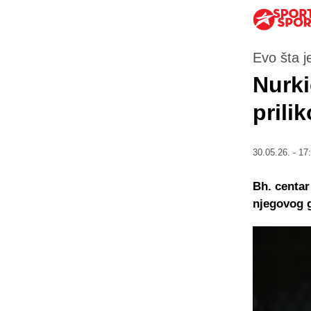
Evo šta j
Nurki
prili
30.05.26. - 17
Bh. centar
njegovog 