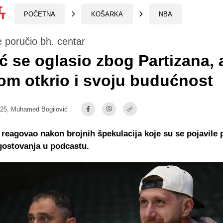
POČETNA
KOŠARKA
NBA
e poručio bh. centar
ć se oglasio zbog Partizana, 
kom otkrio i svoju budućnost
:25,
Muhamed Bogilović
 reagovao nakon brojnih špekulacija koje su se pojavile p
gostovanja u podcastu.