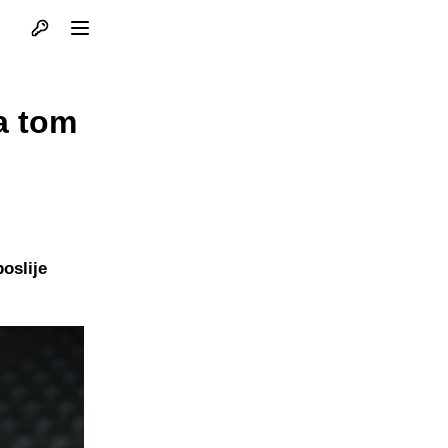
Otvori profil
Otvori meni
a tom
oslije