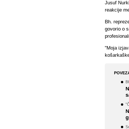
Jusuf Nurki
reakcije m
Bh. repreze
govorio o 
profesional
"Moja izja
košarkaške 
POVEZ
B
N
s
"Č
N
g
S