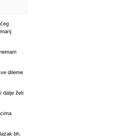
ućeg
narij
i nemam
sve dileme
 dalje želi
ecima
lazak bh.