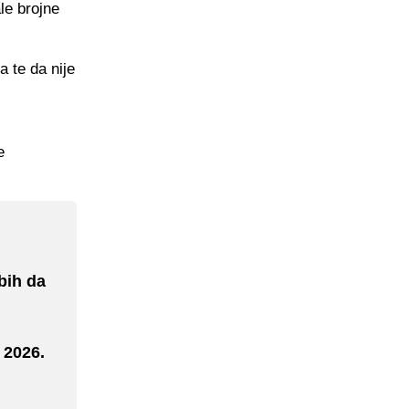
le brojne
a te da nije
e
bih da
 2026.