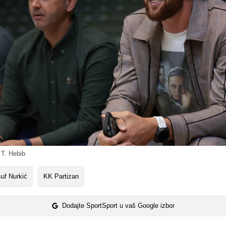
 T. Hebib
uf Nurkić
KK Partizan
Dodajte SportSport u vaš Google izbor