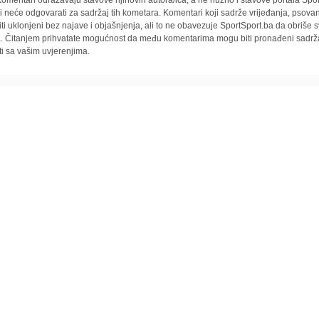
i neće odgovarati za sadržaj tih kometara. Komentari koji sadrže vrijeđanja, psovan
iti uklonjeni bez najave i objašnjenja, ali to ne obavezuje SportSport.ba da obriše
la. Čitanjem prihvatate mogućnost da među komentarima mogu biti pronađeni sadrža
ti sa vašim uvjerenjima.