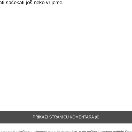
ti sačekati još neko vrijeme.
PRIKAŽI STRANICU KOMENTARA (0)
omentari odražavaju stavove njihovih autora/ica, a ne nužno i stavove portala Spor