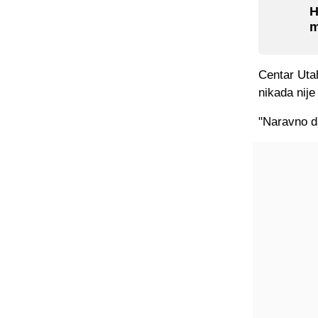
H
m
Centar Utah
nikada nije
"Naravno d