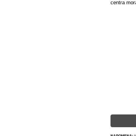
centra mora
NAPOMENA:
K