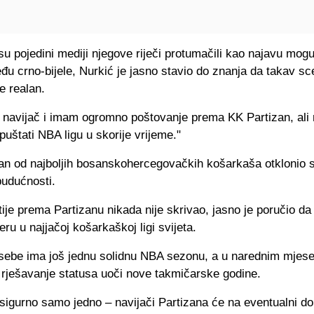
u pojedini mediji njegove riječi protumačili kao najavu mog
u crno-bijele, Nurkić je jasno stavio do znanja da takav sce
je realan.
m navijač i imam ogromno poštovanje prema KK Partizan, al
uštati NBA ligu u skorije vrijeme."
dan od najboljih bosanskohercegovačkih košarkaša otklonio 
budućnosti.
ije prema Partizanu nikada nije skrivao, jasno je poručio da i
jeru u najjačoj košarkaškoj ligi svijeta.
 sebe ima još jednu solidnu NBA sezonu, a u narednim mjes
 rješavanje statusa uoči nove takmičarske godine.
sigurno samo jedno – navijači Partizana će na eventualni do