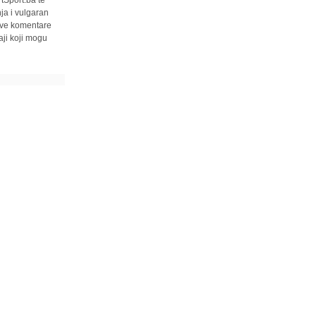
ja i vulgaran
 sve komentare
ji koji mogu