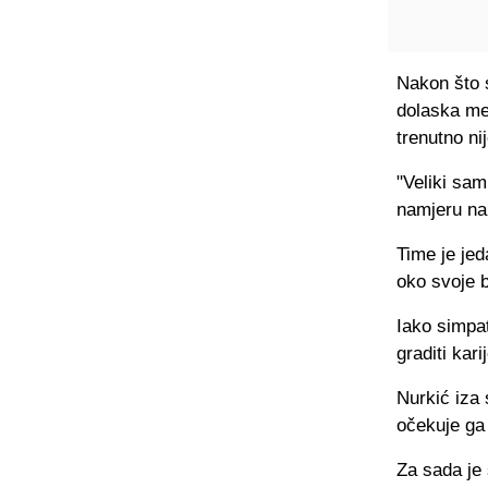
Nakon što s
dolaska međ
trenutno ni
"Veliki sa
namjeru nap
Time je je
oko svoje 
Iako simpat
graditi kari
Nurkić iza
očekuje ga
Za sada je 