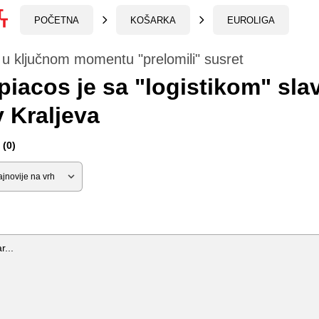
POČETNA
KOŠARKA
EUROLIGA
 u ključnom momentu "prelomili" susret
iacos je sa "logistikom" sla
v Kraljeva
(0)