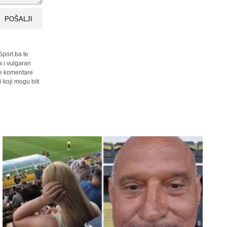
POŠALJI
Sport.ba te
a i vulgaran
sve komentare
 koji mogu biti