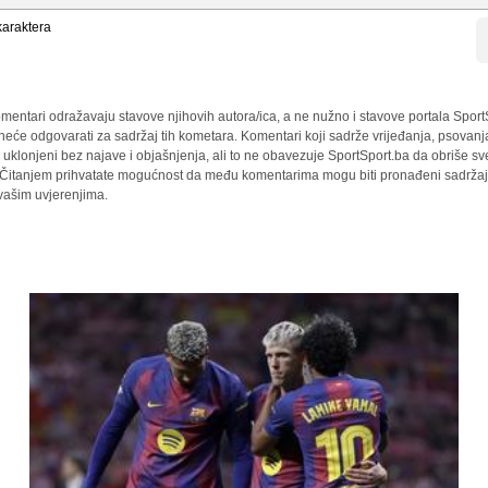
araktera
mentari odražavaju stavove njihovih autora/ica, a ne nužno i stavove portala Sport
 neće odgovarati za sadržaj tih kometara. Komentari koji sadrže vrijeđanja, psovanj
i uklonjeni bez najave i objašnjenja, ali to ne obavezuje SportSport.ba da obriše 
a. Čitanjem prihvatate mogućnost da među komentarima mogu biti pronađeni sadržaji
 vašim uvjerenjima.