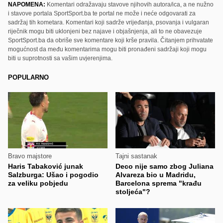
NAPOMENA:
Komentari odražavaju stavove njihovih autora/ica, a ne nužno
i stavove portala SportSport.ba te portal ne može i neće odgovarati za
sadržaj tih kometara. Komentari koji sadrže vrijeđanja, psovanja i vulgaran
riječnik mogu biti uklonjeni bez najave i objašnjenja, ali to ne obavezuje
SportSport.ba da obriše sve komentare koji krše pravila. Čitanjem prihvatate
mogućnost da među komentarima mogu biti pronađeni sadržaji koji mogu
biti u suprotnosti sa vašim uvjerenjima.
POPULARNO
Bravo majstore
Tajni sastanak
Haris Tabaković junak
Deco nije samo zbog Juliana
Salzburga: Ušao i pogodio
Alvareza bio u Madridu,
za veliku pobjedu
Barcelona sprema "krađu
stoljeća"?