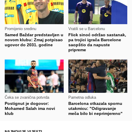
Promijenio sredinu
Vratili se u Barcelonu
Samed Baždar predstavljen u
Flick sinoć održao sastanak,
novom klubu: Zmaj potpisao
pa trojici igrača Barcelone
ugovor do 2031. godine
saopštio da napuste
pripreme
Čeka se zvanična potvrda
Pametna odluka
Postignut je dogovor:
Barcelona otkazala spornu
Mohamed Salah ima novi
utakmicu: "Odigravanje
klub
meča bilo bi neprimjereno"
NAJNOVIJE VIJESTI