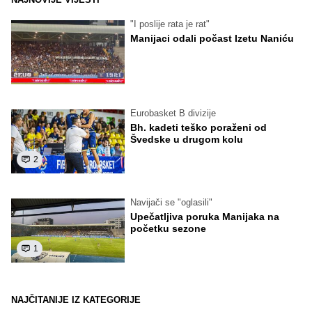
"I poslije rata je rat"
Manijaci odali počast Izetu Naniću
Eurobasket B divizije
Bh. kadeti teško poraženi od
Švedske u drugom kolu
2
Navijači se "oglasili"
Upečatljiva poruka Manijaka na
početku sezone
1
NAJČITANIJE IZ KATEGORIJE