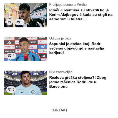
Prelijepe scene u Perthu
Igrači Juventusa su shvatili ko je
Kerim Alajbegović kada su stigli na
aerodrom u Australiji
1
Odluka je pala
Sapunici je došao kraj: Rodri
večeras objavio gdje nastavlja
karijeru!
2
Nije zadovoljan
Realova greška stoljeća?! Zbog
jedne rečenice Rodri ide u
Barcelonu
6
KONTAKT