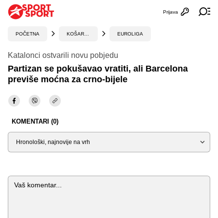
Prijava
Otvori profi
Ot
POČETNA
KOŠARKA
EUROLIGA
Katalonci ostvarili novu pobjedu
Partizan se pokušavao vratiti, ali Barcelona
previše moćna za crno-bijele
KOMENTARI (0)
Sortiraj
Komentar