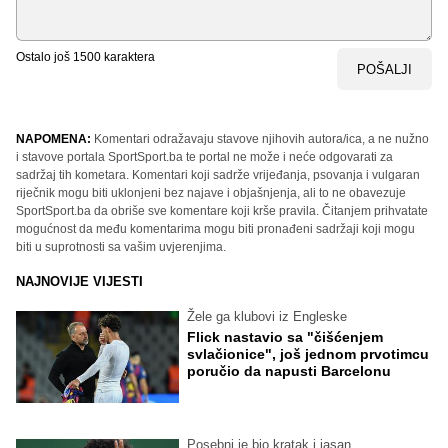
Ostalo još
1500
karaktera
POŠALJI
NAPOMENA:
Komentari odražavaju stavove njihovih autora/ica, a ne nužno
i stavove portala SportSport.ba te portal ne može i neće odgovarati za
sadržaj tih kometara. Komentari koji sadrže vrijeđanja, psovanja i vulgaran
riječnik mogu biti uklonjeni bez najave i objašnjenja, ali to ne obavezuje
SportSport.ba da obriše sve komentare koji krše pravila. Čitanjem prihvatate
mogućnost da među komentarima mogu biti pronađeni sadržaji koji mogu
biti u suprotnosti sa vašim uvjerenjima.
NAJNOVIJE VIJESTI
Žele ga klubovi iz Engleske
Flick nastavio sa "čišćenjem
svlačionice", još jednom prvotimcu
poručio da napusti Barcelonu
Posebni je bio kratak i jasan