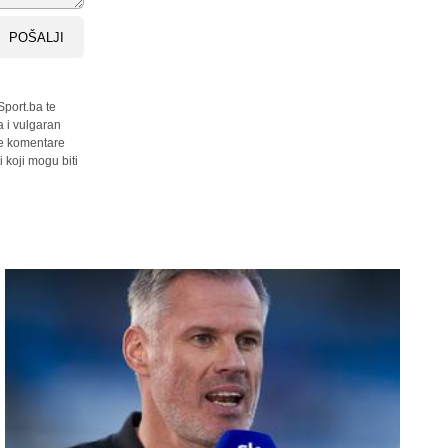
POŠALJI
Sport.ba te
a i vulgaran
sve komentare
 koji mogu biti