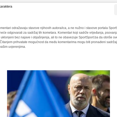
araktera
mentari odražavaju stavove njihovih autora/ica, a ne nužno i stavove portala Sport
 neće odgovarati za sadržaj tih kometara. Komentari koji sadrže vrijeđanja, psovanj
i uklonjeni bez najave i objašnjenja, ali to ne obavezuje SportSport.ba da obriše 
a. Čitanjem prihvatate mogućnost da među komentarima mogu biti pronađeni sadržaji
 vašim uvjerenjima.