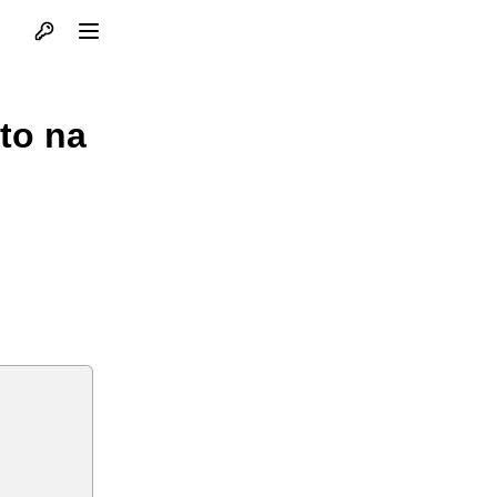
Otvori profil
Otvori meni
 to na