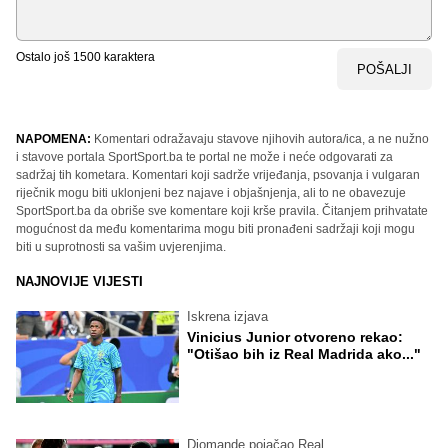
Ostalo još
1500
karaktera
POŠALJI
NAPOMENA:
Komentari odražavaju stavove njihovih autora/ica, a ne nužno
i stavove portala SportSport.ba te portal ne može i neće odgovarati za
sadržaj tih kometara. Komentari koji sadrže vrijeđanja, psovanja i vulgaran
riječnik mogu biti uklonjeni bez najave i objašnjenja, ali to ne obavezuje
SportSport.ba da obriše sve komentare koji krše pravila. Čitanjem prihvatate
mogućnost da među komentarima mogu biti pronađeni sadržaji koji mogu
biti u suprotnosti sa vašim uvjerenjima.
NAJNOVIJE VIJESTI
Iskrena izjava
Vinicius Junior otvoreno rekao:
"Otišao bih iz Real Madrida ako..."
Diomande pojačao Real