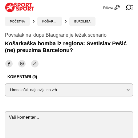
Prijava
Otvori profi
Ot
POČETNA
KOŠARKA
EUROLIGA
Povratak na klupu Blaugrane je težak scenario
Košarkaška bomba iz regiona: Svetislav Pešić
(ne) preuzima Barcelonu?
KOMENTARI (0)
Sortiraj
Komentar