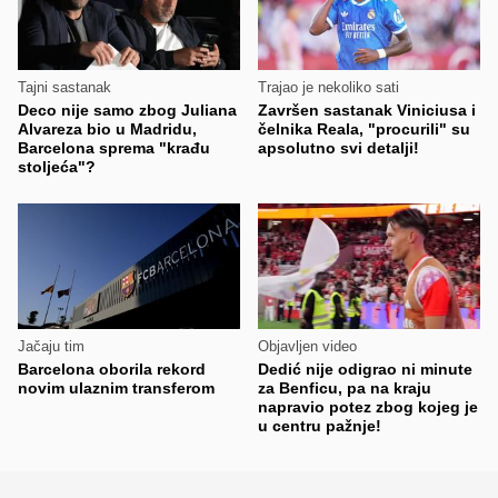
Tajni sastanak
Trajao je nekoliko sati
Deco nije samo zbog Juliana
Završen sastanak Viniciusa i
Alvareza bio u Madridu,
čelnika Reala, "procurili" su
Barcelona sprema "krađu
apsolutno svi detalji!
stoljeća"?
Jačaju tim
Objavljen video
Barcelona oborila rekord
Dedić nije odigrao ni minute
novim ulaznim transferom
za Benficu, pa na kraju
napravio potez zbog kojeg je
u centru pažnje!