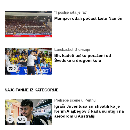
"I poslije rata je rat"
Manijaci odali počast Izetu Naniću
Eurobasket B divizije
Bh. kadeti teško poraženi od
Švedske u drugom kolu
2
NAJČITANIJE IZ KATEGORIJE
Prelijepe scene u Perthu
Igrači Juventusa su shvatili ko je
Kerim Alajbegović kada su stigli na
aerodrom u Australiji
1