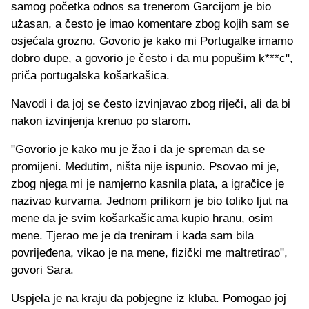
samog početka odnos sa trenerom Garcijom je bio
užasan, a često je imao komentare zbog kojih sam se
osjećala grozno. Govorio je kako mi Portugalke imamo
dobro dupe, a govorio je često i da mu popušim k***c",
priča portugalska košarkašica.
Navodi i da joj se često izvinjavao zbog riječi, ali da bi
nakon izvinjenja krenuo po starom.
"Govorio je kako mu je žao i da je spreman da se
promijeni. Međutim, ništa nije ispunio. Psovao mi je,
zbog njega mi je namjerno kasnila plata, a igračice je
nazivao kurvama. Jednom prilikom je bio toliko ljut na
mene da je svim košarkašicama kupio hranu, osim
mene. Tjerao me je da treniram i kada sam bila
povrijeđena, vikao je na mene, fizički me maltretirao",
govori Sara.
Uspjela je na kraju da pobjegne iz kluba. Pomogao joj