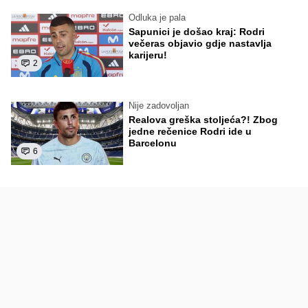
Odluka je pala
Sapunici je došao kraj: Rodri
večeras objavio gdje nastavlja
karijeru!
2
Nije zadovoljan
Realova greška stoljeća?! Zbog
jedne rečenice Rodri ide u
Barcelonu
6