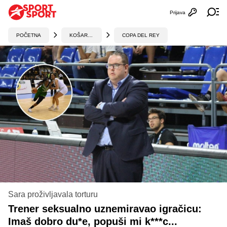
Prijava
Otvori profi
Ot
POČETNA
KOŠARKA
COPA DEL REY
Sara proživljavala torturu
Trener seksualno uznemiravao igračicu:
Imaš dobro du*e, popuši mi k***c...