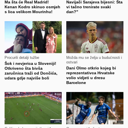
Ma šta će Real Madrid!
Navijači Sarajeva bijesni: Šta
Kenan Kodro skinuo osmjeh
vi tačno trenirate svaki
s lica velikom Mourinhu!
dan?"
Procurili detalji tužbe
Možda mu se želja u budućnosti i
ostvari
Šok i nevjerica u Sloveniji!
Dani Olmo otkrio kojeg bi
Otkriveno šta bivša
reprezentativca Hrvatske
zaručnica traži od Dončića,
volio vidjeti u dresu
udara gdje najviše boli
Barcelone