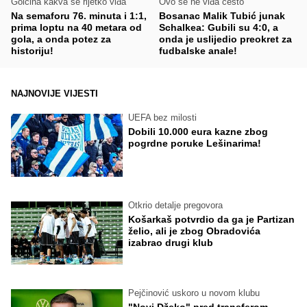
Golčina kakva se rijetko viđa
Ovo se ne viđa često
Na semaforu 76. minuta i 1:1,
Bosanac Malik Tubić junak
prima loptu na 40 metara od
Schalkea: Gubili su 4:0, a
gola, a onda potez za
onda je uslijedio preokret za
historiju!
fudbalske anale!
NAJNOVIJE VIJESTI
UEFA bez milosti
Dobili 10.000 eura kazne zbog
pogrdne poruke Lešinarima!
Otkrio detalje pregovora
Košarkaš potvrdio da ga je Partizan
želio, ali je zbog Obradovića
izabrao drugi klub
Pejčinović uskoro u novom klubu
"Novi Džeko" pred transferom