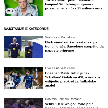
karijere! Wolfsburg dogovorio
posao vrijedan čak 25 miliona eura!
4
NAJČITANIJE IZ KATEGORIJE
Vratili se u Barcelonu
Flick sinoć održao sastanak, pa
trojici igrača Barcelone saopštio da
napuste pripreme
Ovo se ne viđa često
Bosanac Malik Tubić junak
Schalkea: Gubili su 4:0, a onda je
uslijedio preokret za fudbalske
1
anale!
Potvrdio Fabrizio Romano
Veliki "Here we go" malo prije
ponoći - Liverpool se pojačao iz