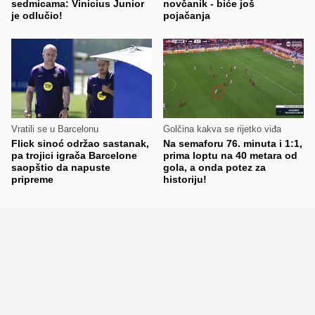
sedmicama: Vinicius Junior
novčanik - biće još
je odlučio!
pojačanja
Vratili se u Barcelonu
Golčina kakva se rijetko viđa
Flick sinoć održao sastanak,
Na semaforu 76. minuta i 1:1,
pa trojici igrača Barcelone
prima loptu na 40 metara od
saopštio da napuste
gola, a onda potez za
pripreme
historiju!