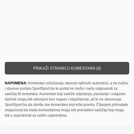
PRIKAŽI STRANICU KOMENTARA (0)
NAPOMENA:
Komentari odražavaju stavove njihovih autora/ica, a ne nužno
i stavove portala SportSport.ba te portal ne može i neće odgovarati za
sadržaj tih kometara. Komentari koji sadrže vrijeđanja, psovanja i vulgaran
riječnik mogu biti uklonjeni bez najave i objašnjenja, ali to ne obavezuje
SportSport.ba da obriše sve komentare koji krše pravila. Čitanjem prihvatate
mogućnost da među komentarima mogu biti pronađeni sadržaji koji mogu
biti u suprotnosti sa vašim uvjerenjima.