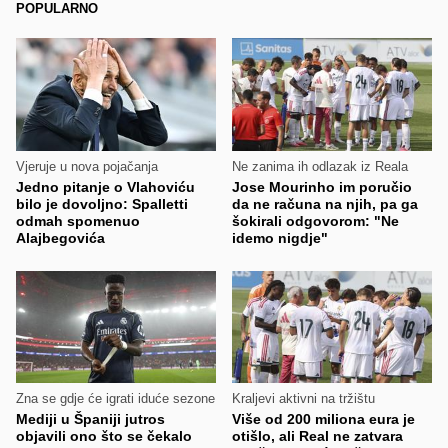
POPULARNO
Vjeruje u nova pojačanja
Ne zanima ih odlazak iz Reala
Jedno pitanje o Vlahoviću
Jose Mourinho im poručio
bilo je dovoljno: Spalletti
da ne računa na njih, pa ga
odmah spomenuo
šokirali odgovorom: "Ne
Alajbegovića
idemo nigdje"
Zna se gdje će igrati iduće sezone
Kraljevi aktivni na tržištu
Mediji u Španiji jutros
Više od 200 miliona eura je
objavili ono što se čekalo
otišlo, ali Real ne zatvara