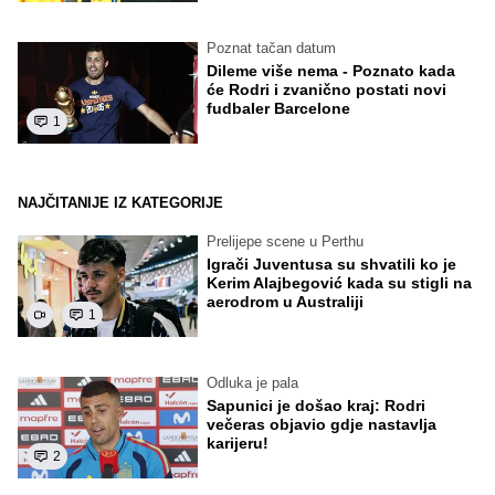
Poznat tačan datum
Dileme više nema - Poznato kada
će Rodri i zvanično postati novi
fudbaler Barcelone
1
NAJČITANIJE IZ KATEGORIJE
Prelijepe scene u Perthu
Igrači Juventusa su shvatili ko je
Kerim Alajbegović kada su stigli na
aerodrom u Australiji
1
Odluka je pala
Sapunici je došao kraj: Rodri
večeras objavio gdje nastavlja
karijeru!
2