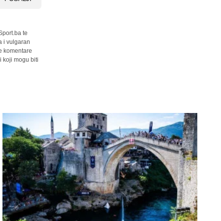
Sport.ba te
a i vulgaran
sve komentare
 koji mogu biti