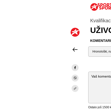
Kvalifika
UŽIVO
KOMENTARI 
Sortiraj
Komentar
Ostalo još
1500
k