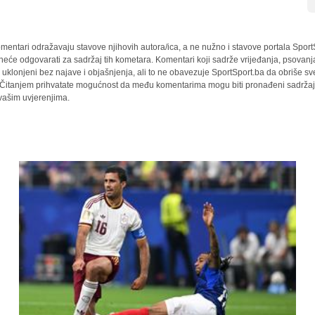
mentari odražavaju stavove njihovih autora/ica, a ne nužno i stavove portala Sport
 neće odgovarati za sadržaj tih kometara. Komentari koji sadrže vrijeđanja, psovanj
i uklonjeni bez najave i objašnjenja, ali to ne obavezuje SportSport.ba da obriše 
a. Čitanjem prihvatate mogućnost da među komentarima mogu biti pronađeni sadržaji
 vašim uvjerenjima.