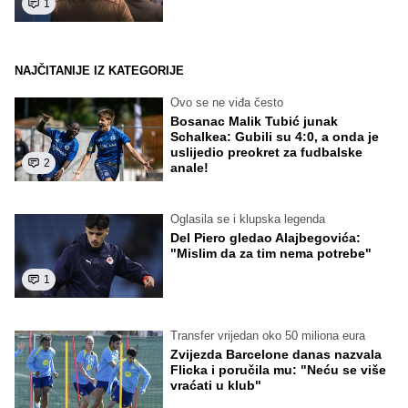
1
NAJČITANIJE IZ KATEGORIJE
Ovo se ne viđa često
Bosanac Malik Tubić junak
Schalkea: Gubili su 4:0, a onda je
uslijedio preokret za fudbalske
2
anale!
Oglasila se i klupska legenda
Del Piero gledao Alajbegovića:
"Mislim da za tim nema potrebe"
1
Transfer vrijedan oko 50 miliona eura
Zvijezda Barcelone danas nazvala
Flicka i poručila mu: "Neću se više
vraćati u klub"