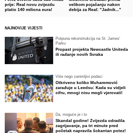
prije: Real novu zvijezdu
velikom pojačanju nakon
platio 140 miliona eura!
debija za Real: "Jadnik..."
NAJNOVIJE VIJESTI
Potpuna rekonstrukcija na St. James'
Parku
Propast projekta Newcastle Uniteda
ili rađanje novih Svraka
Više nego zanimljivi podaci
Otkriveno koliko Muharemović
zarađuje u Leedsu: Kada su vidjeli
cifru, mnogi nisu mogli vjerovati!
Da, moguće je i to
Skandal godine! Zvijezda odradila
zagrijavanje, pa tri minute pred
početak napravila šokantan potez!