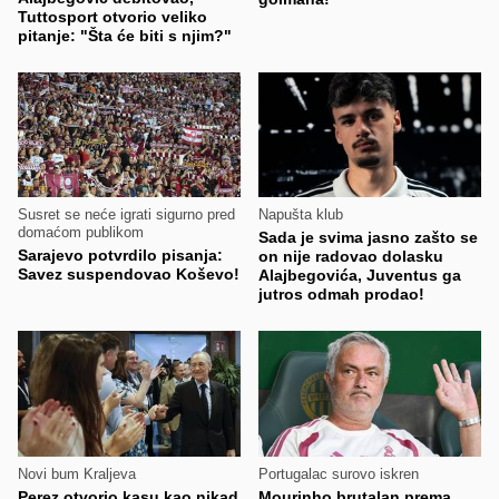
Tuttosport otvorio veliko
pitanje: "Šta će biti s njim?"
Susret se neće igrati sigurno pred
Napušta klub
domaćom publikom
Sada je svima jasno zašto se
Sarajevo potvrdilo pisanja:
on nije radovao dolasku
Savez suspendovao Koševo!
Alajbegovića, Juventus ga
jutros odmah prodao!
Novi bum Kraljeva
Portugalac surovo iskren
Perez otvorio kasu kao nikad
Mourinho brutalan prema