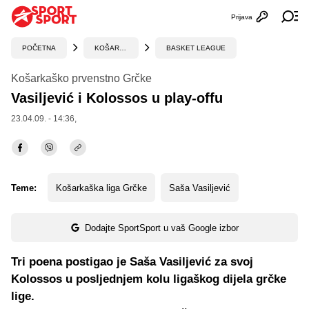
Prijava
Otvori profi
Ot
POČETNA
KOŠARKA
BASKET LEAGUE
Košarkaško prvenstno Grčke
Vasiljević i Kolossos u play-offu
23.04.09. - 14:36,
Teme:
Košarkaška liga Grčke
Saša Vasiljević
Dodajte SportSport u vaš Google izbor
Tri poena postigao je Saša Vasiljević za svoj
Kolossos u posljednjem kolu ligaškog dijela grčke
lige.