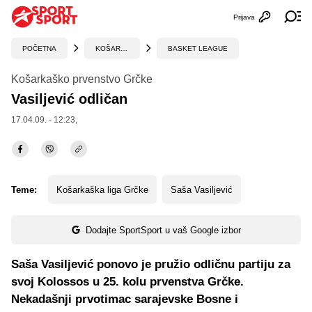
Prijava
Otvori profi
Ot
POČETNA
KOŠARKA
BASKET LEAGUE
Košarkaško prvenstvo Grčke
Vasiljević odličan
17.04.09. - 12:23,
Teme:
Košarkaška liga Grčke
Saša Vasiljević
Dodajte SportSport u vaš Google izbor
Saša Vasiljević ponovo je pružio odličnu partiju za
svoj Kolossos u 25. kolu prvenstva Grčke.
Nekadašnji prvotimac sarajevske Bosne i