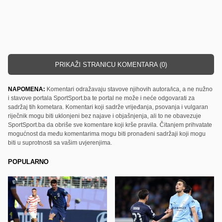
PRIKAŽI STRANICU KOMENTARA (0)
NAPOMENA:
Komentari odražavaju stavove njihovih autora/ica, a ne nužno
i stavove portala SportSport.ba te portal ne može i neće odgovarati za
sadržaj tih kometara. Komentari koji sadrže vrijeđanja, psovanja i vulgaran
riječnik mogu biti uklonjeni bez najave i objašnjenja, ali to ne obavezuje
SportSport.ba da obriše sve komentare koji krše pravila. Čitanjem prihvatate
mogućnost da među komentarima mogu biti pronađeni sadržaji koji mogu
biti u suprotnosti sa vašim uvjerenjima.
POPULARNO