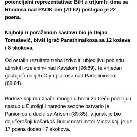
potencijalni reprezentativac BiH u trijumfu tima sa
Rhodosa nad PAOK-om (70:62) postigao je 22
poena.
Najbolji u poraženom sastavu bio je Dejan
Tomašević, bivši igrač Panathinaikosa sa 12 koševa
i 8 skokova.
Od ostalih rezultata treba izdvojiti ubjedljivu pobjedu
atinskih «zelenih» nad Kavalom (96:69), te vrijedan
gostujući uspjeh Olympiacosa nad Panelliniosom
(88:84).
Bodove koji mu znače mnogo u borbi za treću poziciju i
nastup u Euroligi i naredne sezone ostvario je
Panionios u duelu sa Arisom (89:85), a junak je bio
dojučerašnji košarkaš Budućnosti m:tel Micov koji je uz
17 poena dodao i 7 skokova.