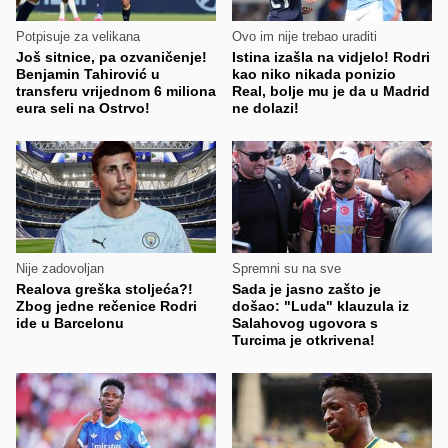
Potpisuje za velikana
Ovo im nije trebao uraditi
Još sitnice, pa ozvaničenje!
Istina izašla na vidjelo! Rodri
Benjamin Tahirović u
kao niko nikada ponizio
transferu vrijednom 6 miliona
Real, bolje mu je da u Madrid
eura seli na Ostrvo!
ne dolazi!
Nije zadovoljan
Spremni su na sve
Realova greška stoljeća?!
Sada je jasno zašto je
Zbog jedne rečenice Rodri
došao: "Luda" klauzula iz
ide u Barcelonu
Salahovog ugovora s
Turcima je otkrivena!