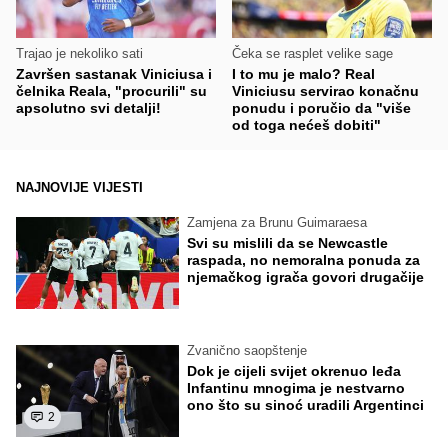
Trajao je nekoliko sati
Čeka se rasplet velike sage
Završen sastanak Viniciusa i
I to mu je malo? Real
čelnika Reala, "procurili" su
Viniciusu servirao konačnu
apsolutno svi detalji!
ponudu i poručio da "više
od toga nećeš dobiti"
NAJNOVIJE VIJESTI
Zamjena za Brunu Guimaraesa
Svi su mislili da se Newcastle
raspada, no nemoralna ponuda za
njemačkog igrača govori drugačije
Zvanično saopštenje
Dok je cijeli svijet okrenuo leđa
Infantinu mnogima je nestvarno
ono što su sinoć uradili Argentinci
2