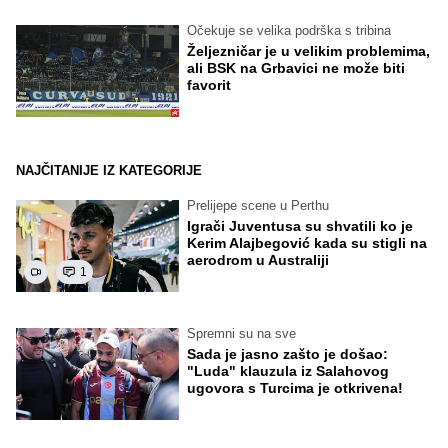
Očekuje se velika podrška s tribina
Željezničar je u velikim problemima,
ali BSK na Grbavici ne može biti
favorit
NAJČITANIJE IZ KATEGORIJE
Prelijepe scene u Perthu
Igrači Juventusa su shvatili ko je
Kerim Alajbegović kada su stigli na
aerodrom u Australiji
1
Spremni su na sve
Sada je jasno zašto je došao:
"Luda" klauzula iz Salahovog
ugovora s Turcima je otkrivena!