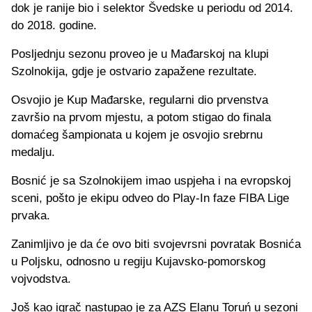
dok je ranije bio i selektor Švedske u periodu od 2014.
do 2018. godine.
Posljednju sezonu proveo je u Mađarskoj na klupi
Szolnokija, gdje je ostvario zapažene rezultate.
Osvojio je Kup Mađarske, regularni dio prvenstva
završio na prvom mjestu, a potom stigao do finala
domaćeg šampionata u kojem je osvojio srebrnu
medalju.
Bosnić je sa Szolnokijem imao uspjeha i na evropskoj
sceni, pošto je ekipu odveo do Play-In faze FIBA Lige
prvaka.
Zanimljivo je da će ovo biti svojevrsni povratak Bosnića
u Poljsku, odnosno u regiju Kujavsko-pomorskog
vojvodstva.
Još kao igrač nastupao je za AZS Elanu Toruń u sezoni