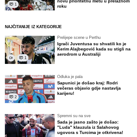
novu prioritetnu metu u prelaznom
1
roku
NAJČITANIJE IZ KATEGORIJE
Prelijepe scene u Perthu
Igrači Juventusa su shvatili ko je
Kerim Alajbegović kada su stigli na
aerodrom u Australiji
1
Odluka je pala
Sapunici je došao kraj: Rodri
večeras objavio gdje nastavlja
karijeru!
2
Spremni su na sve
Sada je jasno zašto je došao:
"Luda" klauzula iz Salahovog
ugovora s Turcima je otkrivena!