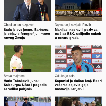
Obavljeni su razgovori
Najvatreniji navijači Plavih
Sada je sve jasno: Barbarez
Manijaci napravili poziv za
je objavio fotografiju, imamo
meč sa BSK; uslijedio sukob
novog Zmaja
u centru grada
Bravo majstore
Odluka je pala
Haris Tabaković junak
Sapunici je došao kraj: Rodri
Salzburga: Ušao i pogodio
večeras objavio gdje
za veliku pobjedu
nastavlja karijeru!