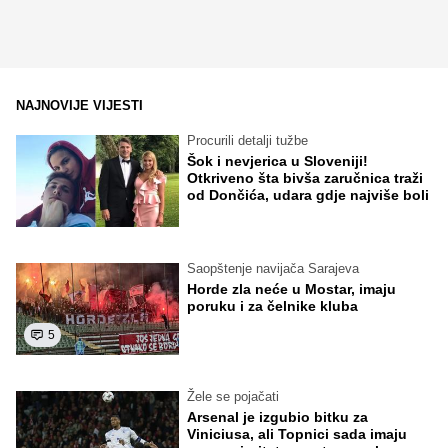
NAJNOVIJE VIJESTI
Procurili detalji tužbe
Šok i nevjerica u Sloveniji!
Otkriveno šta bivša zaručnica traži
od Dončića, udara gdje najviše boli
Saopštenje navijača Sarajeva
Horde zla neće u Mostar, imaju
poruku i za čelnike kluba
5
Žele se pojačati
Arsenal je izgubio bitku za
Viniciusa, ali Topnici sada imaju