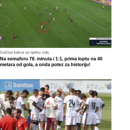
Golčina kakva se rijetko viđa
Na semaforu 76. minuta i 1:1, prima loptu na 40
metara od gola, a onda potez za historiju!