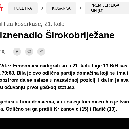
PREMIJER LIGA
POČETNA
KOŠARKA
BIH (M)
iH za košarkaše, 21. kolo
 iznenadio Širokobriježane
:10,
Vitez Economica nadigrali su u 21. kolu Lige 13 BiH sast
 79:68. Bila je ovo odlična partija domaćina koji su imali
obzirom da se nalaze u nezavidnoj poziciji i da im je sva
u očuvanju prvoligaškog statusa.
ojedica u timu domaćina, ali i na cijelom meču bio je Iva
a. Odlično su ga pratili Križanović (15) i Radić (13).