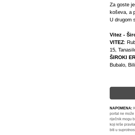
Za goste je
koševa, a p
U drugom s
Vitez - Ši
VITEZ
: Ru
15, Tanasil
ŠIROKI E
Bubalo, Bil
NAPOMENA:
K
portal ne može 
riječnik mogu b
koji krše pravi
biti u suprotnos