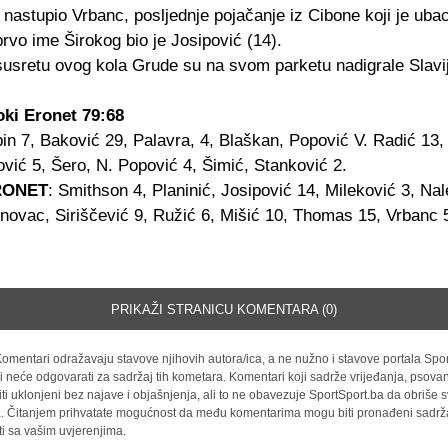
 nastupio Vrbanc, posljednje pojačanje iz Cibone koji je ubac
rvo ime Širokog bio je Josipović (14).
usretu ovog kola Grude su na svom parketu nadigrale Slavi
roki Eronet 79:68
bin 7, Baković 29, Palavra, 4, Blaškan, Popović V. Radić 13,
ović 5, Šero, N. Popović 4, Šimić, Stanković 2.
RONET
: Smithson 4, Planinić, Josipović 14, Mileković 3, Nale
inovac, Siriščević 9, Ružić 6, Mišić 10, Thomas 15, Vrbanc 
PRIKAŽI STRANICU KOMENTARA (0)
omentari odražavaju stavove njihovih autora/ica, a ne nužno i stavove portala Spor
i neće odgovarati za sadržaj tih kometara. Komentari koji sadrže vrijeđanja, psovan
iti uklonjeni bez najave i objašnjenja, ali to ne obavezuje SportSport.ba da obriše
la. Čitanjem prihvatate mogućnost da među komentarima mogu biti pronađeni sadrža
ti sa vašim uvjerenjima.