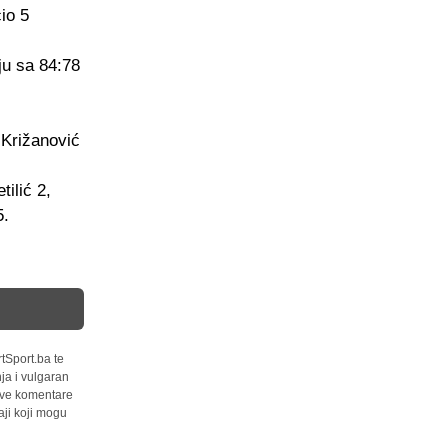
io 5
ju sa 84:78
 Križanović
tilić 2,
5.
tSport.ba te
ja i vulgaran
 sve komentare
ji koji mogu