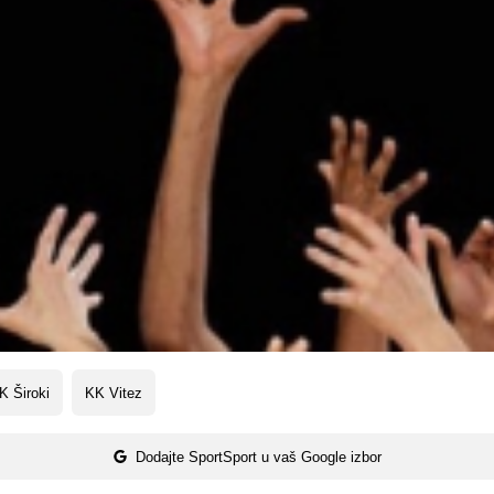
K Široki
KK Vitez
Dodajte SportSport u vaš Google izbor