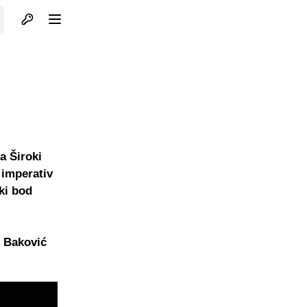
Otvori profil
Otvori meni
a Široki
 imperativ
ki bod
n Baković