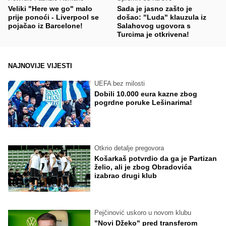
Veliki "Here we go" malo
Sada je jasno zašto je
prije ponoći - Liverpool se
došao: "Luda" klauzula iz
pojačao iz Barcelone!
Salahovog ugovora s
Turcima je otkrivena!
NAJNOVIJE VIJESTI
UEFA bez milosti
Dobili 10.000 eura kazne zbog
pogrdne poruke Lešinarima!
Otkrio detalje pregovora
Košarkaš potvrdio da ga je Partizan
želio, ali je zbog Obradovića
izabrao drugi klub
Pejčinović uskoro u novom klubu
"Novi Džeko" pred transferom