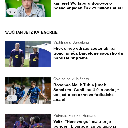
karijere! Wolfsburg dogovorio
posao vrijedan čak 25 miliona eura!
5
NAJČITANIJE IZ KATEGORIJE
Vratili se u Barcelonu
Flick sinoć održao sastanak, pa
trojici igrača Barcelone saopštio da
napuste pripreme
Ovo se ne viđa često
Bosanac Malik Tubić junak
Schalkea: Gubili su 4:0, a onda je
uslijedio preokret za fudbalske
1
anale!
Potvrdio Fabrizio Romano
Veliki "Here we go" malo prije
ponoći - Liverpool se pojačao iz