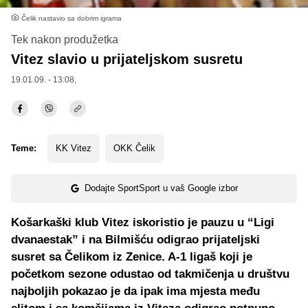
Čelik nastavio sa dobrim igrama
Tek nakon produžetka
Vitez slavio u prijateljskom susretu
19.01.09. - 13:08,
Teme:
KK Vitez
OKK Čelik
Dodajte SportSport u vaš Google izbor
Košarkaški klub Vitez iskoristio je pauzu u “Ligi
dvanaestak” i na Bilmišću odigrao prijateljski
susret sa Čelikom iz Zenice. A-1 ligaš koji je
početkom sezone odustao od takmičenja u društvu
najboljih pokazao je da ipak ima mjesta među