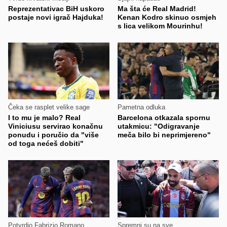
Reprezentativac BiH uskoro
Ma šta će Real Madrid!
postaje novi igrač Hajduka!
Kenan Kodro skinuo osmjeh
s lica velikom Mourinhu!
Čeka se rasplet velike sage
Pametna odluka
I to mu je malo? Real
Barcelona otkazala spornu
Viniciusu servirao konačnu
utakmicu: "Odigravanje
ponudu i poručio da "više
meča bilo bi neprimjereno"
od toga nećeš dobiti"
Potvrdio Fabrizio Romano
Spremni su na sve