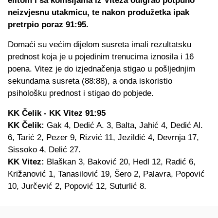
elitom i sa komšijama iz Viteza odigrao potpuno
neizvjesnu utakmicu, te nakon produžetka ipak
pretrpio poraz 91:95.
Domaći su većim dijelom susreta imali rezultatsku
prednost koja je u pojedinim trenucima iznosila i 16
poena. Vitez je do izjednačenja stigao u pošljednjim
sekundama susreta (88:88), a onda iskoristio
psihološku prednost i stigao do pobjede.
KK Čelik - KK Vitez 91:95
KK Čelik:
Gak 4, Dedić A. 3, Balta, Jahić 4, Dedić Al.
6, Tarić 2, Pezer 9, Rizvić 11, Jezilđić 4, Devrnja 17,
Sissoko 4, Delić 27.
KK Vitez:
Blaškan 3, Baković 20, Hedl 12, Radić 6,
Križanović 1, Tanasilović 19, Šero 2, Palavra, Popović
10, Jurčević 2, Popović 12, Suturlić 8.