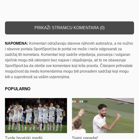
PRIKAŽI STRANICU KOMENTARA (0)
NAPOMENA:
Komentari odražavaju stavove njihovih autora/ica, a ne nužno
i stavove portala SportSport.ba te portal ne može i neće odgovarati za
sadržaj tih kometara. Komentari koji sadrže vrijeđanja, psovanja i vulgaran
riječnik mogu biti uklonjeni bez najave i objašnjenja, ali to ne obavezuje
SportSport.ba da obriše sve komentare koji krše pravila. Čitanjem prihvatate
mogućnost da među komentarima mogu biti pronađeni sadržaji koji mogu
biti u suprotnosti sa vašim uvjerenjima.
POPULARNO
Tvrde hrvatski mediji
Sjajni napadač