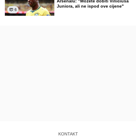
Arsenalu: "Možete dobiti Viniciusa
Juniora, ali ne ispod ove cijene"
6
KONTAKT