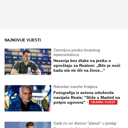
NAJNOVIJE VIJESTI
Zanimljiva poruka hrvatskog
reprezentativca
Hezonja bez dlake na jeziku o
oproštaju sa Realom: „Bilo je noći
kada ste mi išli na živce...“
Rekordan transfer Kraljeva
Fotografija iz aviona oduševila
navijače Reala: "Stiže u Madrid na
·
potpis ugovora"
UDARNA VIJEST
Sada će ovi dresovi "planuti" u prodaji