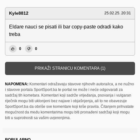
Kyle8812
25.02.25. 20:31
Eldare nauci se pisati ili bar copy-paste odradi kako
treba
0
0
PRIKAŽI STRANICU KOMENTARA (1)
NAPOMENA:
Komentari odražavaju stavove njihovih autora/ica, a ne nužno
i stavove portala SportSport.ba te portal ne može i neće odgovarati za
sadržaj tih kometara. Komentari koji sadrže vrijeđanja, psovanja i vulgaran
riječnik mogu biti uklonjeni bez najave i objašnjenja, ali to ne obavezuje
SportSport.ba da obriše sve komentare koji krše pravila. Čitanjem prihvatate
mogućnost da među komentarima mogu biti pronađeni sadržaji koji mogu
biti u suprotnosti sa vašim uvjerenjima.
POPULARNO