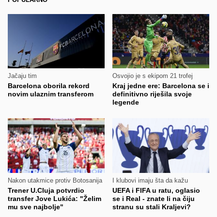
Jačaju tim
Osvojio je s ekipom 21 trofej
Barcelona oborila rekord
Kraj jedne ere: Barcelona se i
novim ulaznim transferom
definitivno riješila svoje
legende
Nakon utakmice protiv Botosanija
I klubovi imaju šta da kažu
Trener U.Cluja potvrdio
UEFA i FIFA u ratu, oglasio
transfer Jove Lukića: "Želim
se i Real - znate li na čiju
mu sve najbolje"
stranu su stali Kraljevi?