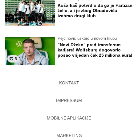
Košarkaš potvrdio da ga je Partizan
želio, ali je zbog Obradovića
izabrao drugi klub
Pejčinović uskoro u novom klubu
"Novi Džeko" pred transferom
karijere! Wolfsburg dogovorio
posao vrijedan čak 25 miliona eura!
5
KONTAKT
IMPRESSUM
MOBILNE APLIKACIJE
MARKETING