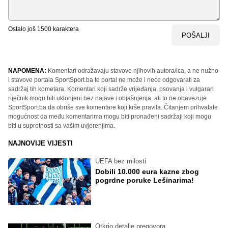
Ostalo još
1500
karaktera
POŠALJI
NAPOMENA:
Komentari odražavaju stavove njihovih autora/ica, a ne nužno
i stavove portala SportSport.ba te portal ne može i neće odgovarati za
sadržaj tih kometara. Komentari koji sadrže vrijeđanja, psovanja i vulgaran
riječnik mogu biti uklonjeni bez najave i objašnjenja, ali to ne obavezuje
SportSport.ba da obriše sve komentare koji krše pravila. Čitanjem prihvatate
mogućnost da među komentarima mogu biti pronađeni sadržaji koji mogu
biti u suprotnosti sa vašim uvjerenjima.
NAJNOVIJE VIJESTI
UEFA bez milosti
Dobili 10.000 eura kazne zbog
pogrdne poruke Lešinarima!
Otkrio detalje pregovora