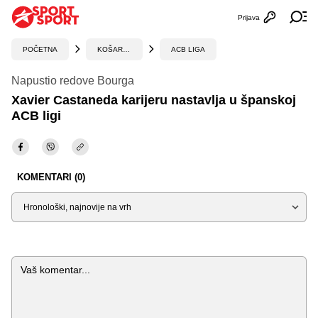
Prijava
Otvori profi
Ot
POČETNA
KOŠARKA
ACB LIGA
Napustio redove Bourga
Xavier Castaneda karijeru nastavlja u španskoj
ACB ligi
KOMENTARI (0)
Sortiraj
Komentar