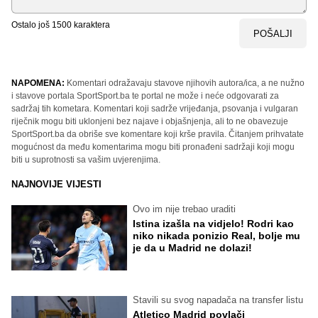
Ostalo još
1500
karaktera
POŠALJI
NAPOMENA:
Komentari odražavaju stavove njihovih autora/ica, a ne nužno
i stavove portala SportSport.ba te portal ne može i neće odgovarati za
sadržaj tih kometara. Komentari koji sadrže vrijeđanja, psovanja i vulgaran
riječnik mogu biti uklonjeni bez najave i objašnjenja, ali to ne obavezuje
SportSport.ba da obriše sve komentare koji krše pravila. Čitanjem prihvatate
mogućnost da među komentarima mogu biti pronađeni sadržaji koji mogu
biti u suprotnosti sa vašim uvjerenjima.
NAJNOVIJE VIJESTI
Ovo im nije trebao uraditi
Istina izašla na vidjelo! Rodri kao
niko nikada ponizio Real, bolje mu
je da u Madrid ne dolazi!
Stavili su svog napadača na transfer listu
Atletico Madrid povlači