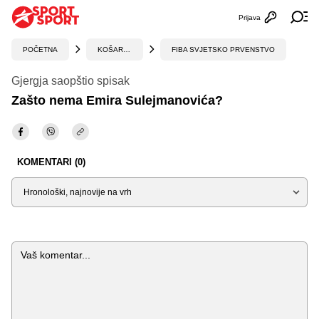
Prijava
Otvori profi
Ot
POČETNA
KOŠARKA
FIBA SVJETSKO PRVENSTVO
Gjergja saopštio spisak
Zašto nema Emira Sulejmanovića?
KOMENTARI (0)
Sortiraj
Komentar