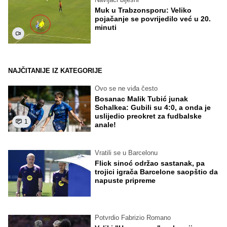
Muk u Trabzonsporu: Veliko
pojačanje se povrijedilo već u 20.
minuti
NAJČITANIJE IZ KATEGORIJE
Ovo se ne viđa često
Bosanac Malik Tubić junak
Schalkea: Gubili su 4:0, a onda je
uslijedio preokret za fudbalske
1
anale!
Vratili se u Barcelonu
Flick sinoć održao sastanak, pa
trojici igrača Barcelone saopštio da
napuste pripreme
Potvrdio Fabrizio Romano