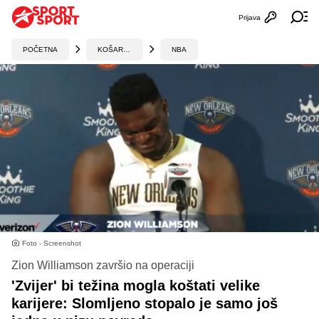
Prijava
Otvori profi
Ot
POČETNA
KOŠARKA
NBA
Foto - Screenshot
Zion Williamson završio na operaciji
'Zvijer' bi težina mogla koštati velike
karijere: Slomljeno stopalo je samo još