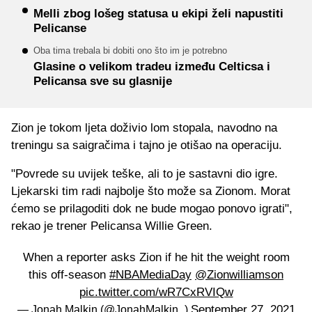
Melli zbog lošeg statusa u ekipi želi napustiti
Pelicanse
Oba tima trebala bi dobiti ono što im je potrebno
Glasine o velikom tradeu između Celticsa i
Pelicansa sve su glasnije
Zion je tokom ljeta doživio lom stopala, navodno na
treningu sa saigračima i tajno je otišao na operaciju.
"Povrede su uvijek teške, ali to je sastavni dio igre.
Ljekarski tim radi najbolje što može sa Zionom. Morat
ćemo se prilagoditi dok ne bude mogao ponovo igrati",
rekao je trener Pelicansa Willie Green.
When a reporter asks Zion if he hit the weight room
this off-season
#NBAMediaDay
@Zionwilliamson
pic.twitter.com/wR7CxRVIQw
September 27, 2021
— Jonah Malkin (@JonahMalkin_)