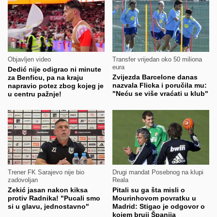
Objavljen video
Transfer vrijedan oko 50 miliona
eura
Dedić nije odigrao ni minute
Zvijezda Barcelone danas
za Benficu, pa na kraju
nazvala Flicka i poručila mu:
napravio potez zbog kojeg je
"Neću se više vraćati u klub"
u centru pažnje!
Trener FK Sarajevo nije bio
Drugi mandat Posebnog na klupi
zadovoljan
Reala
Zekić jasan nakon kiksa
Pitali su ga šta misli o
protiv Radnika! "Pucali smo
Mourinhovom povratku u
si u glavu, jednostavno"
Madrid: Stigao je odgovor o
kojem bruji Španija