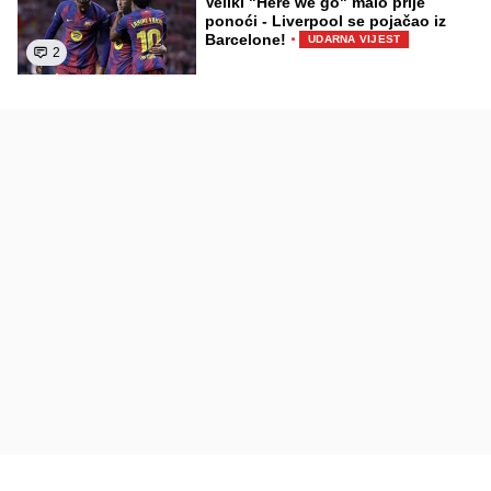
Veliki "Here we go" malo prije
ponoći - Liverpool se pojačao iz
·
Barcelone!
UDARNA VIJEST
2