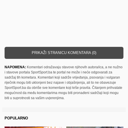
PRIKAŽI STRANICU KOMENTARA (0)
NAPOMENA:
Komentari odražavaju stavove njihovih autora/ica, a ne nužno
i stavove portala SportSport.ba te portal ne može i neće odgovarati za
sadržaj tih kometara. Komentari koji sadrže vrijeđanja, psovanja i vulgaran
riječnik mogu biti uklonjeni bez najave i objašnjenja, ali to ne obavezuje
SportSport.ba da obriše sve komentare koji krše pravila. Čitanjem prihvatate
mogućnost da među komentarima mogu biti pronađeni sadržaji koji mogu
biti u suprotnosti sa vašim uvjerenjima.
POPULARNO