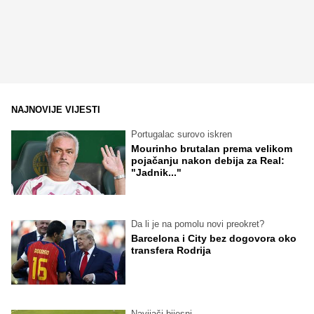
NAJNOVIJE VIJESTI
Portugalac surovo iskren
Mourinho brutalan prema velikom
pojačanju nakon debija za Real:
"Jadnik..."
Da li je na pomolu novi preokret?
Barcelona i City bez dogovora oko
transfera Rodrija
Navijači bijesni