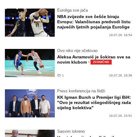
Euroliga sve jača
NBA zvijezde sve češće biraju
Evropu: Valančiunas predvodi listu
najvećih ljetnih pojačanja Eurolige
16.07.26. 16:54
Ovo niko nije očekivao
Aleksa Avramović je šokirao sve sa
·
novim klubom
ZVANIČNO
1
16.07.26. 16:38
Press konferencija na Ilidži
KK Igman Burch u Premijer ligi BiH:
"Ovo je rezultat višegodišnjeg rada
cijelog kolektiva"
16.07.26. 15:51
Sasvim iskreno