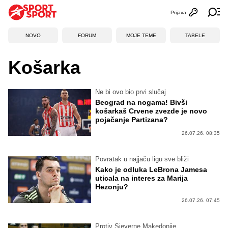
Prijava
Otvori profi
Ot
NOVO
FORUM
MOJE TEME
TABELE
Košarka
Ne bi ovo bio prvi slučaj
Beograd na nogama! Bivši
košarkaš Crvene zvezde je novo
pojačanje Partizana?
26.07.26. 08:35
Povratak u najjaču ligu sve bliži
Kako je odluka LeBrona Jamesa
uticala na interes za Marija
Hezonju?
26.07.26. 07:45
Protiv Sjeverne Makedonije