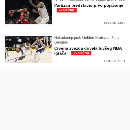
Partizan predstavio prvo pojačanje
·
ZVANIČNO
19.07.26. 13:18
Nekadašnji pick Golden Statea stiže u
Beograd
Crvena zvezda dovela bivšeg NBA
·
igrača!
ZVANIČNO
19.07.26. 11:54