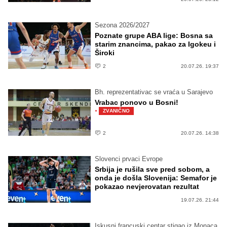
Sezona 2026/2027
Poznate grupe ABA lige: Bosna sa
starim znancima, pakao za Igokeu i
Široki
2
20.07.26. 19:37
Bh. reprezentativac se vraća u Sarajevo
Vrabac ponovo u Bosni!
·
ZVANIČNO
2
20.07.26. 14:38
Slovenci prvaci Evrope
Srbija je rušila sve pred sobom, a
onda je došla Slovenija: Semafor je
pokazao nevjerovatan rezultat
19.07.26. 21:44
Iskusni francuski centar stigao iz Monaca