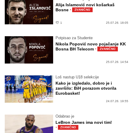
Alija Islamović novi košarkaš
·
Bosne
ZVANIČNO
1
25.07.26. 18:05
Potpisao za Studente
Nikola Popović novo pojačanje KK
·
Bosna BH Telecom
ZVANIČNO
25.07.26. 14:54
Loš nastup U18 selekcije
Kako je izgledalo, dobro je i
završilo: BiH porazom otvorila
Eurobasket!
24.07.26. 19:55
Odabrao je
LeBron James ima novi tim!
·
ZVANIČNO