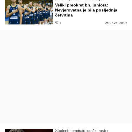
Veliki preokret bh. juniora:
Nevjerovatna je bila posljednja
četvrtina
1
25.07.26. 20:06
Studenti formiraju igrački roster