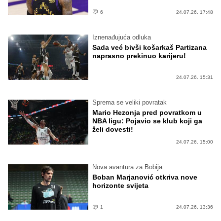
6
24.07.26. 17:48
Iznenađujuća odluka
Sada već bivši košarkaš Partizana
naprasno prekinuo karijeru!
24.07.26. 15:31
Sprema se veliki povratak
Mario Hezonja pred povratkom u
NBA ligu: Pojavio se klub koji ga
želi dovesti!
24.07.26. 15:00
Nova avantura za Bobija
Boban Marjanović otkriva nove
horizonte svijeta
1
24.07.26. 13:36