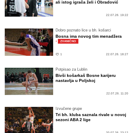
ali istog igrača želi i Obradović
22.07.26. 19:22
Dobro poznato lice u bh. košarci
Bosna ima novog tim menadžera
·
ZVANIČNO
1
22.07.26. 18:27
Potpisao za Lublin
Bivši košarkaš Bosne karijeru
nastavlja u Poljskoj
22.07.26. 11:20
Izvučene grupe
Tri bh. kluba saznala rivale u novoj
sezoni ABA 2 lige
20.07.26. 23:12