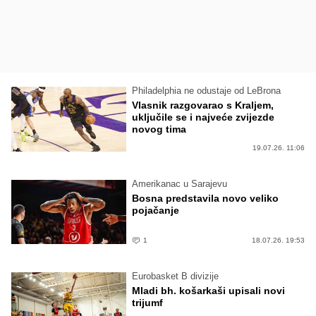
Philadelphia ne odustaje od LeBrona
Vlasnik razgovarao s Kraljem,
uključile se i najveće zvijezde
novog tima
19.07.26. 11:06
Amerikanac u Sarajevu
Bosna predstavila novo veliko
pojačanje
1
18.07.26. 19:53
Eurobasket B divizije
Mladi bh. košarkaši upisali novi
trijumf