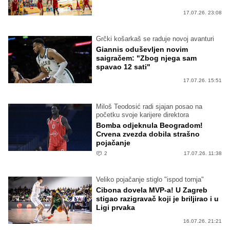
17.07.26. 23:08
Grčki košarkaš se raduje novoj avanturi
Giannis oduševljen novim
saigračem: "Zbog njega sam
spavao 12 sati"
17.07.26. 15:51
Miloš Teodosić radi sjajan posao na
početku svoje karijere direktora
Bomba odjeknula Beogradom!
Crvena zvezda dobila strašno
pojačanje
2
17.07.26. 11:38
Veliko pojačanje stiglo "ispod tornja"
Cibona dovela MVP-a! U Zagreb
stigao razigravač koji je briljirao i u
Ligi prvaka
16.07.26. 21:21