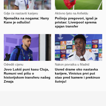
Gdje će nastaviti karijeru
Aktivno ljeto na Anfieldu
Njemačka na nogama: Harry
Počinju pregovori, igrač je
Kane je odlučio!
pristao: Liverpool sprema
sjajan transfer
Odredili cijenu
Nakon povratka u Madrid
Jovo Lukić puni kasu Cluja,
Usred drame oko nastavka
Rumuni već pišu o
karijere, Vinicius prvi put
historijskom transferu našeg
stao pred kamere i prekinuo
Zmaja
šutnju!