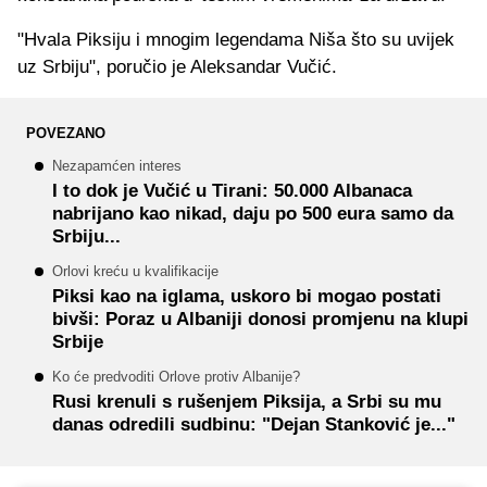
"Hvala Piksiju i mnogim legendama Niša što su uvijek
uz Srbiju", poručio je Aleksandar Vučić.
POVEZANO
Nezapamćen interes
I to dok je Vučić u Tirani: 50.000 Albanaca
nabrijano kao nikad, daju po 500 eura samo da
Srbiju...
Orlovi kreću u kvalifikacije
Piksi kao na iglama, uskoro bi mogao postati
bivši: Poraz u Albaniji donosi promjenu na klupi
Srbije
Ko će predvoditi Orlove protiv Albanije?
Rusi krenuli s rušenjem Piksija, a Srbi su mu
danas odredili sudbinu: "Dejan Stanković je..."