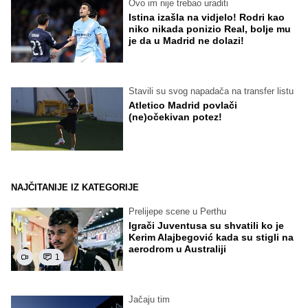
Ovo im nije trebao uraditi
Istina izašla na vidjelo! Rodri kao
niko nikada ponizio Real, bolje mu
je da u Madrid ne dolazi!
Stavili su svog napadača na transfer listu
Atletico Madrid povlači
(ne)očekivan potez!
NAJČITANIJE IZ KATEGORIJE
Prelijepe scene u Perthu
Igrači Juventusa su shvatili ko je
Kerim Alajbegović kada su stigli na
aerodrom u Australiji
1
Jačaju tim