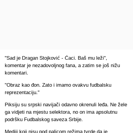
"Sad je Dragan Stojković - Ćaci. Baš mu leži",
komentar je nezadovoljnog fana, a zatim se još nižu
komentari.
"Obraz kao đon. Zato i imamo ovakvu fudbalsku
reprezentaciju."
Piksiju su srpski navijači odavno okrenuli leđa. Ne žele
ga vidjeti na mjestu selektora, no on ima apsolutnu
podršku Fudbalskog saveza Srbije.
Mediji koji nisu pod palicom režima tvrde da je