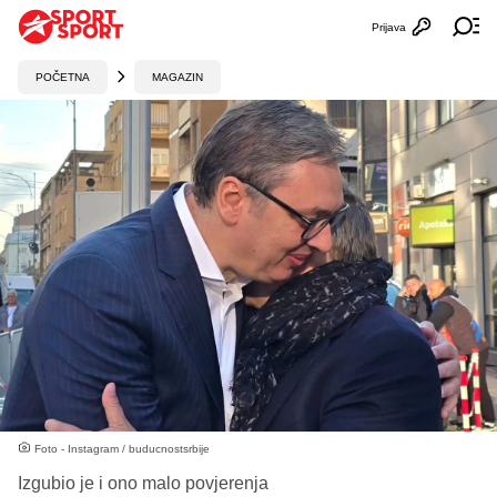
Prijava
Otvori profi
Ot
POČETNA
MAGAZIN
Foto - Instagram / buducnostsrbije
Izgubio je i ono malo povjerenja