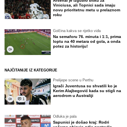
Arsenal je izgubio bitku za
Viniciusa, ali Topnici sada imaju
novu prioritetnu metu u prelaznom
roku
Golčina kakva se rijetko viđa
Na semaforu 76. minuta i 1:1, prima
loptu na 40 metara od gola, a onda
potez za historiju!
NAJČITANIJE IZ KATEGORIJE
Prelijepe scene u Perthu
Igrači Juventusa su shvatili ko je
Kerim Alajbegović kada su stigli na
aerodrom u Australiji
1
Odluka je pala
Sapunici je došao kraj: Rodri