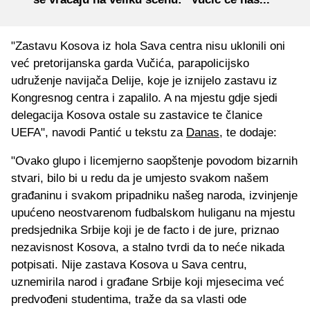
"Zastavu Kosova iz hola Sava centra nisu uklonili oni
već pretorijanska garda Vučića, parapolicijsko
udruženje navijača Delije, koje je iznijelo zastavu iz
Kongresnog centra i zapalilo. A na mjestu gdje sjedi
delegacija Kosova ostale su zastavice te članice
UEFA", navodi Pantić u tekstu za
Danas
, te dodaje:
"Ovako glupo i licemjerno saopštenje povodom bizarnih
stvari, bilo bi u redu da je umjesto svakom našem
građaninu i svakom pripadniku našeg naroda, izvinjenje
upućeno neostvarenom fudbalskom huliganu na mjestu
predsjednika Srbije koji je de facto i de jure, priznao
nezavisnost Kosova, a stalno tvrdi da to neće nikada
potpisati. Nije zastava Kosova u Sava centru,
uznemirila narod i građane Srbije koji mjesecima već
predvođeni studentima, traže da sa vlasti ode