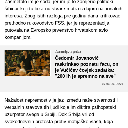
Zasmetalo im je sada, jer im je to zamjerio politički
šibicar koji tu bizarnu stvar smatra izdajom nacionalnih
interesa. Zbog istih razloga pre godinu dana kritikovao
prethodno rukovodstvo FSS, jer je reprezentacija
putovala na Evropsko prvenstvo hrvatskom avio
kompanijom.
Zanimljiva priča
Čedomir Jovanović
raskrinkao poznatu facu, on
je Vučićev čovjek zadatka:
"200 ih je spremno na sve"
07.04.25. 00:21
Nažalost nepremostiv je jaz između naše stvarnosti i
verbalnih stavova tih ljudi koje im diktira psihopatski
uzurpator svega u Srbiji. Dok Srbija vri od
svakodnevnih protesta protiv mafijaške vlasti, koja