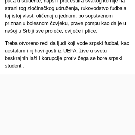
puca u studente, hapsi i procesuira svakog ko nije na
strani tog zločinačkog udruženja, rukovodstvo fudbala
toj istoj vlasti oličenoj u jednom, po sopstvenom
priznanju bolesnom čovjeku, prave pompu kao da je u
našoj u Srbiji sve proleće, cvijeće i ptice.
Treba otvoreno reći da ljudi koji vode srpski fudbal, kao
uostalom i njihovi gosti iz UEFA, žive u svetu
beskrajnih laži i korupcije protiv čega se bore srpski
studenti.