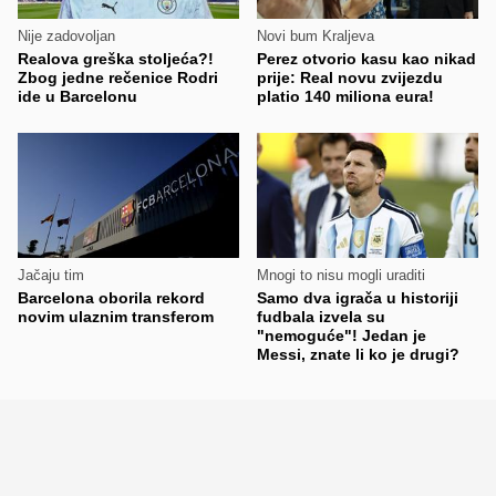
Nije zadovoljan
Novi bum Kraljeva
Realova greška stoljeća?!
Perez otvorio kasu kao nikad
Zbog jedne rečenice Rodri
prije: Real novu zvijezdu
ide u Barcelonu
platio 140 miliona eura!
Jačaju tim
Mnogi to nisu mogli uraditi
Barcelona oborila rekord
Samo dva igrača u historiji
novim ulaznim transferom
fudbala izvela su
"nemoguće"! Jedan je
Messi, znate li ko je drugi?