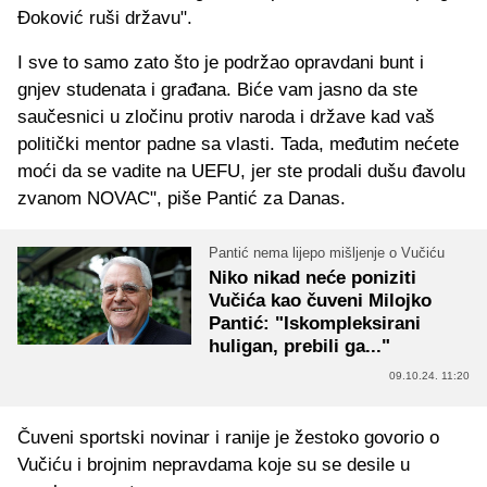
Đoković ruši državu".
I sve to samo zato što je podržao opravdani bunt i
gnjev studenata i građana. Biće vam jasno da ste
saučesnici u zločinu protiv naroda i države kad vaš
politički mentor padne sa vlasti. Tada, međutim nećete
moći da se vadite na UEFU, jer ste prodali dušu đavolu
zvanom NOVAC", piše Pantić za Danas.
Pantić nema lijepo mišljenje o Vučiću
Niko nikad neće poniziti
Vučića kao čuveni Milojko
Pantić: "Iskompleksirani
huligan, prebili ga..."
09.10.24. 11:20
Čuveni sportski novinar i ranije je žestoko govorio o
Vučiću i brojnim nepravdama koje su se desile u