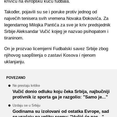
krivicu na evropsku kuću fudbala.
Također, pojavili su se i poruke protiv jednog od
najvećih tenisera svih vremena Novaka Đokovića. Za
legendarnog Milojka Pantića za sve je kriv predsjednik
Srbije Aleksandar Vučić kojeg je nazvao psihopatom i
tiraninom.
On je prozvao licemjerni Fudbalski savez Srbije zbog
njihovog saopštenja o zastavi Kosova i njenom
uklanjanju.
POVEZANO
Ne prestaju kritike
Vučić donio odluku koju čeka Srbija, najbučniji
protivnik iz sporta ga je razgolio: "Samo je..."
Uzdaju se u Srbiju
Godinama su izolovani od ostatka Evrope, sad
se vraćaju na veliku scenu: "Vučić će nas..."