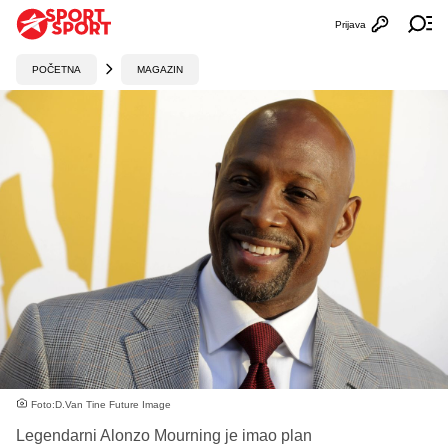
Prijava
Otvori profi
Ot
POČETNA
MAGAZIN
Foto:D.Van Tine Future Image
Legendarni Alonzo Mourning je imao plan