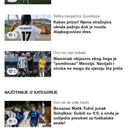
Velika navijačica Juventusa
Kakav prizor! Njena stražnjica
ukrala pažnju dok je nosila
Alajbegovićev dres
1
Ovo mu nije trebalo
Marciniak objasnio zbog čega je
"pomilovao" Messija: Navijači i
struka ne mogu da vjeruju šta priča
1
NAJČITANIJE IZ KATEGORIJE
Ovo se ne viđa često
Bosanac Malik Tubić junak
Schalkea: Gubili su 4:0, a onda je
uslijedio preokret za fudbalske
2
anale!