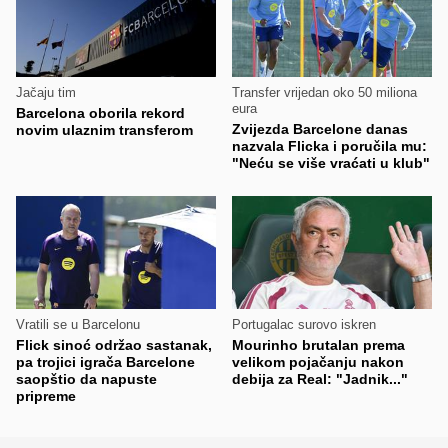
Jačaju tim
Transfer vrijedan oko 50 miliona
eura
Barcelona oborila rekord
Zvijezda Barcelone danas
novim ulaznim transferom
nazvala Flicka i poručila mu:
"Neću se više vraćati u klub"
Vratili se u Barcelonu
Portugalac surovo iskren
Flick sinoć održao sastanak,
Mourinho brutalan prema
pa trojici igrača Barcelone
velikom pojačanju nakon
saopštio da napuste
debija za Real: "Jadnik..."
pripreme