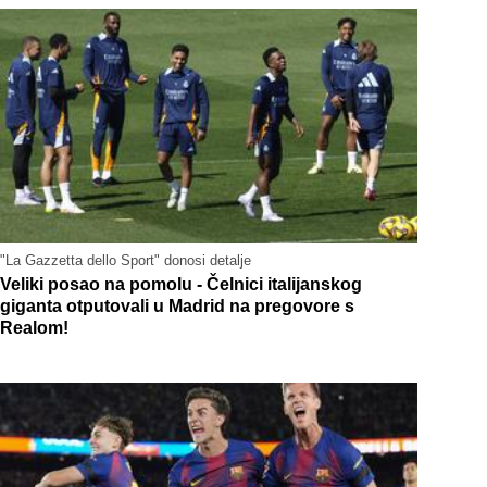
"La Gazzetta dello Sport" donosi detalje
Veliki posao na pomolu - Čelnici italijanskog
giganta otputovali u Madrid na pregovore s
Realom!