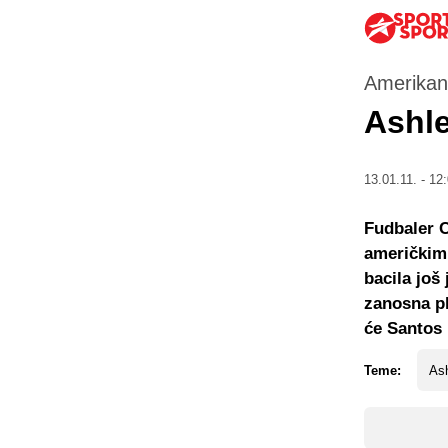
Amerikan
Ashle
13.01.11. - 12
Fudbaler C
američkim
bacila još
zanosna pl
će Santos 
Teme:
As