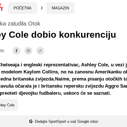
POČETNA
MAGAZIN
ka zaludila Otok
y Cole dobio konkurenciju
:08,
helseaja i engleski reprezentativac, Ashley Cole, u vezi 
 modelom Kaylom Collins, no na zanosnu Amerikanku ok
 jedna britanska zvijezda.Naime, prema pisanju otočkih t
avuša očarala je i britansku repersku zvijezdu Aggro Sa
preoteti djevojku fudbaleru, uskoro će se saznati.
hley Cole
Dodajte SportSport u vaš Google izbor