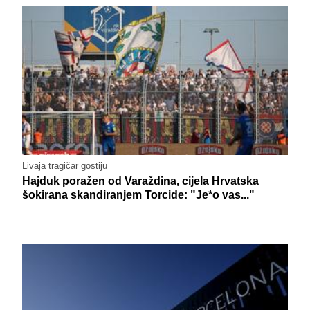
Livaja tragičar gostiju
Hajduk poražen od Varaždina, cijela Hrvatska
šokirana skandiranjem Torcide: "Je*o vas..."