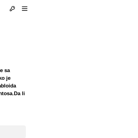
Otvori profil
Otvori meni
je sa
o je
abloida
ntosa.Da li