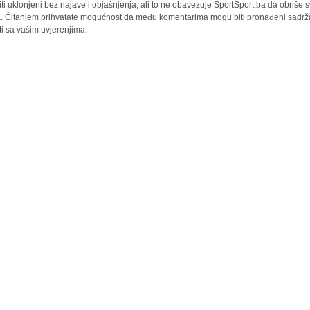
iti uklonjeni bez najave i objašnjenja, ali to ne obavezuje SportSport.ba da obriše
la. Čitanjem prihvatate mogućnost da među komentarima mogu biti pronađeni sadrža
ti sa vašim uvjerenjima.