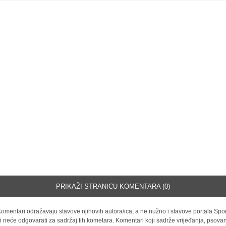
PRIKAŽI STRANICU KOMENTARA (0)
omentari odražavaju stavove njihovih autora/ica, a ne nužno i stavove portala Spor
i neće odgovarati za sadržaj tih kometara. Komentari koji sadrže vrijeđanja, psovan