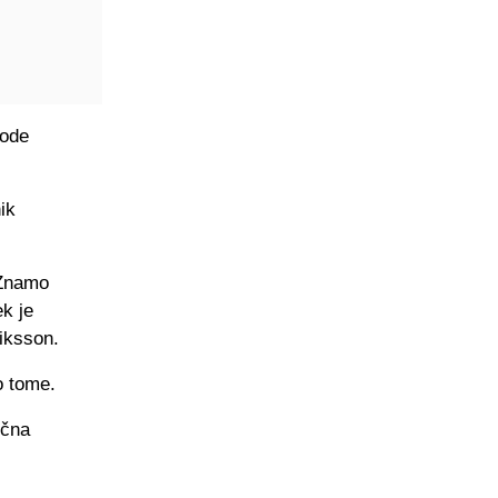
vode
ik
 Znamo
ek je
riksson.
o tome.
ična