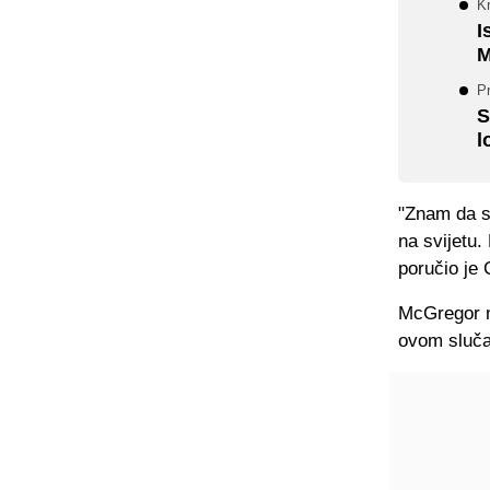
Kr
I
M
P
S
l
"Znam da sa
na svijetu.
poručio je 
McGregor mo
ovom slučaj