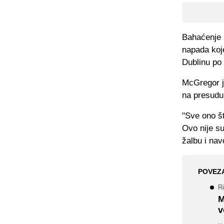
Bahaćenje 
napada koje
Dublinu po 
McGregor je
na presudu
"Sve ono št
Ovo nije su
žalbu i nav
POVEZ
Ri
M
v