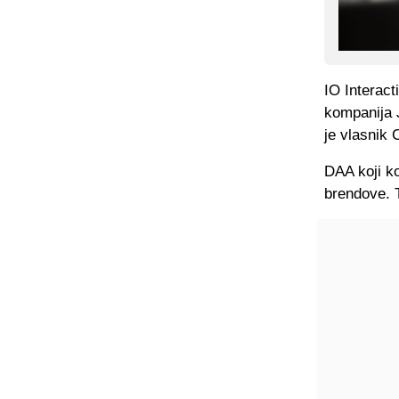
IO Interacti
kompanija J
je vlasnik 
DAA koji ko
brendove. 