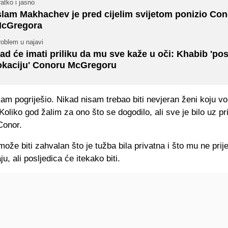
atko i jasno
slam Makhachev je pred cijelim svijetom ponizio Co
cGregora
roblem u najavi
ad će imati priliku da mu sve kaže u oči: Khabib 'po
okaciju' Conoru McGregoru
m pogriješio. Nikad nisam trebao biti nevjeran ženi koju vo
 Koliko god žalim za ono što se dogodilo, ali sve je bilo uz pr
Conor.
že biti zahvalan što je tužba bila privatna i što mu ne prije
u, ali posljedica će itekako biti.