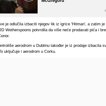
McGregoru
2
ve je odlučila izbaciti njegov lik iz igrice 'Hitman', a zatim je 
D Wetherspoons potvrdila da više neće prodavati pića i bre
Conor.
ntroliše aerodrom u Dublinu također je iz prodaje izbacila 
To uključuje i aerodrom u Corku.