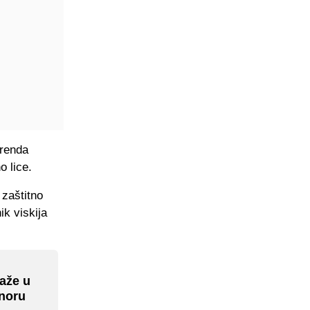
brenda
o lice.
 zaštitno
ik viskija
kaže u
onoru