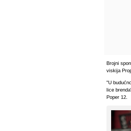
Brojni spo
viskija Pro
"U budućnos
lice brenda
Poper 12.