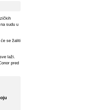
zičkih
e na sudu u
će se žaliti
sve laži.
 Conor pred
koju