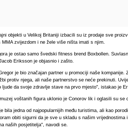
jni objekti u Velikoj Britaniji izbacili su iz prodaje sve proiz
 MMA zvijezdom i ne žele više ništa imati s njim.
ra je ostao samo švedski fitness brend Boxbollen. Suvlasn
acob Eriksson je objasnio i zašto.
regor je bio značajan partner u promociji naše kompanije.
žbi protiv njega, ali naše partnerstvo se neće prekinuti. Uvij
ljude da svoje zdravlje stave na prvo mjesto", istakao je E
muzej voštanih figura uklonio je Conorov lik i oglasili su se 
je bila jedna od najpopularnijih među turistima, ali kao porod
oram obiti sigurni da je sve u skladu s našim vrijednostima i
a naših posjetitelja", navodi se.