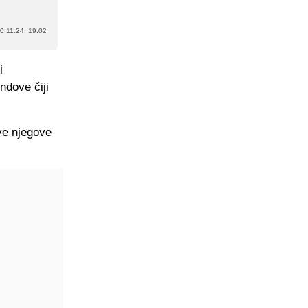
0.11.24. 19:02
i
ndove čiji
sve njegove