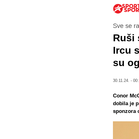
Sve se r
Ruši 
Ircu 
su o
30.11.24. - 00
Conor McGr
dobila je 
sponzora o