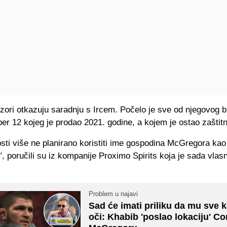
nzori otkazuju saradnju s Ircem. Počelo je sve od njegovog 
per 12 kojeg je prodao 2021. godine, a kojem je ostao zaštitn
ti više ne planirano koristiti ime gospodina McGregora kao
", poručili su iz kompanije Proximo Spirits koja je sada vlasn
Problem u najavi
Sad će imati priliku da mu sve 
oči: Khabib 'poslao lokaciju' C