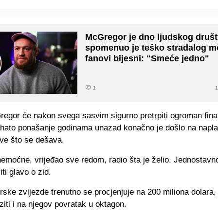
McGregor je dno ljudskog društ
spomenuo je teško stradalog 
fanovi bijesni: "Smeće jedno"
1
1
egor će nakon svega sasvim sigurno pretrpiti ogroman fina
ahato ponašanje godinama unazad konačno je došlo na naplat
sve što se dešava.
emoćne, vrijeđao sve redom, radio šta je želio. Jednostavno
ti glavo o zid.
rske zvijezde trenutno se procjenjuje na 200 miliona dolara,
iti i na njegov povratak u oktagon.