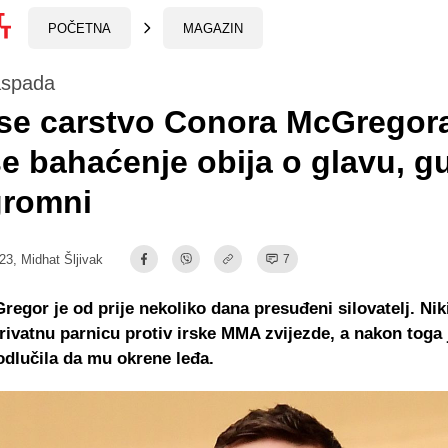
POČETNA
MAGAZIN
aspada
se carstvo Conora McGregor
se bahaćenje obija o glavu, g
gromni
:23,
Midhat Šljivak
7
egor je od prije nekoliko dana presuđeni silovatelj. Nik
privatnu parnicu protiv irske MMA zvijezde, a nakon toga 
dlučila da mu okrene leđa.