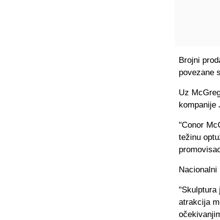
Brojni proda
povezane s
Uz McGrego
kompanije J
"Conor McG
težinu optu
promovisao 
Nacionalni 
"Skulptura 
atrakcija m
očekivanjim