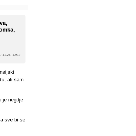
va,
momka,
7.11.24. 12:19
nsijski
u, ali sam
 je negdje
 a sve bi se