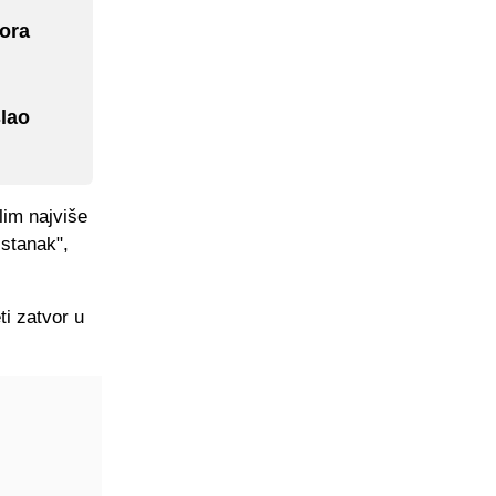
nora
slao
lim najviše
istanak",
ti zatvor u