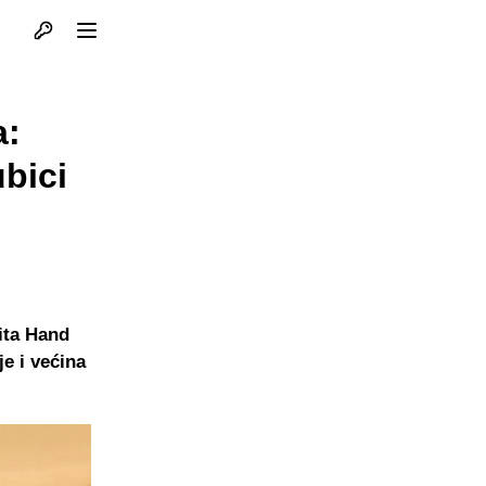
Otvori profil
Otvori meni
a:
ubici
ita Hand
je i većina