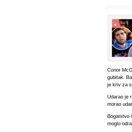
Conor McGr
gubitak. B
je kriv za 
Udarao je n
morao udari
Bogatstvo i
moglo odraz