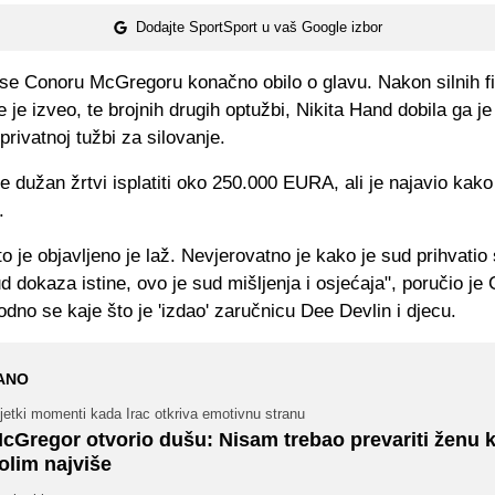
Dodajte SportSport u vaš Google izbor
se Conoru McGregoru konačno obilo o glavu. Nakon silnih fi
 je izveo, te brojnih drugih optužbi, Nikita Hand dobila ga j
privatnoj tužbi za silovanje.
 dužan žrtvi isplatiti oko 250.000 EURA, ali je najavio kako 
.
o je objavljeno je laž. Nevjerovatno je kako je sud prihvatio 
d dokaza istine, ovo je sud mišljenja i osjećaja", poručio je
odno se kaje što je 'izdao' zaručnicu Dee Devlin i djecu.
ANO
jetki momenti kada Irac otkriva emotivnu stranu
cGregor otvorio dušu: Nisam trebao prevariti ženu 
olim najviše