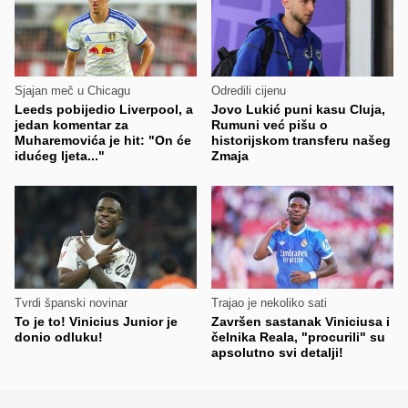
Sjajan meč u Chicagu
Odredili cijenu
Leeds pobijedio Liverpool, a
Jovo Lukić puni kasu Cluja,
jedan komentar za
Rumuni već pišu o
Muharemovića je hit: "On će
historijskom transferu našeg
idućeg ljeta..."
Zmaja
Tvrdi španski novinar
Trajao je nekoliko sati
To je to! Vinicius Junior je
Završen sastanak Viniciusa i
donio odluku!
čelnika Reala, "procurili" su
apsolutno svi detalji!