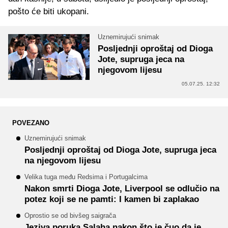
pošto će biti ukopani.
Uznemirujući snimak
Posljednji oproštaj od Dioga
Jote, supruga jeca na
njegovom lijesu
05.07.25. 12:32
POVEZANO
Uznemirujući snimak
Posljednji oproštaj od Dioga Jote, supruga jeca
na njegovom lijesu
Velika tuga među Redsima i Portugalcima
Nakon smrti Dioga Jote, Liverpool se odlučio na
potez koji se ne pamti: I kamen bi zaplakao
Oprostio se od bivšeg saigrača
Jeziva poruka Salaha nakon što je čuo da je