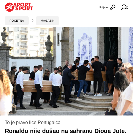
Prijava
Otvori profi
Ot
POČETNA
MAGAZIN
To je pravo lice Portugalca
Ronaldo nije došao na sahranu Dioga Jote,