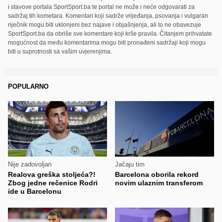
i stavove portala SportSport.ba te portal ne može i neće odgovarati za
sadržaj tih kometara. Komentari koji sadrže vrijeđanja, psovanja i vulgaran
riječnik mogu biti uklonjeni bez najave i objašnjenja, ali to ne obavezuje
SportSport.ba da obriše sve komentare koji krše pravila. Čitanjem prihvatate
mogućnost da među komentarima mogu biti pronađeni sadržaji koji mogu
biti u suprotnosti sa vašim uvjerenjima.
POPULARNO
Nije zadovoljan
Jačaju tim
Realova greška stoljeća?!
Barcelona oborila rekord
Zbog jedne rečenice Rodri
novim ulaznim transferom
ide u Barcelonu