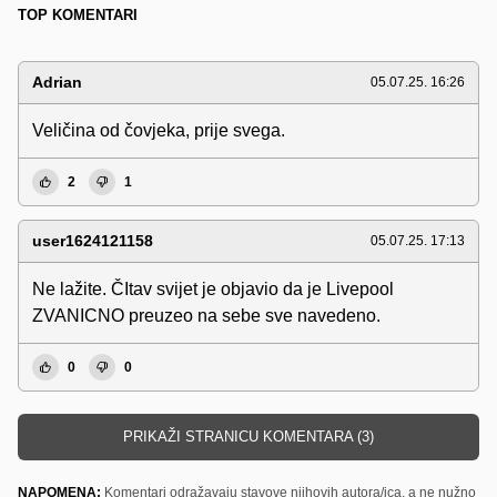
TOP KOMENTARI
Adrian
05.07.25. 16:26
Veličina od čovjeka, prije svega.
2
1
user1624121158
05.07.25. 17:13
Ne lažite. ČItav svijet je objavio da je Livepool
ZVANICNO preuzeo na sebe sve navedeno.
0
0
PRIKAŽI STRANICU KOMENTARA (3)
NAPOMENA:
Komentari odražavaju stavove njihovih autora/ica, a ne nužno