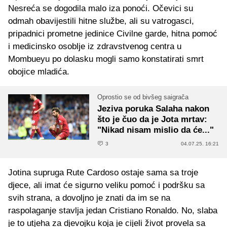
Nesreća se dogodila malo iza ponoći. Očevici su
odmah obavijestili hitne službe, ali su vatrogasci,
pripadnici prometne jedinice Civilne garde, hitna pomoć
i medicinsko osoblje iz zdravstvenog centra u
Mombueyu po dolasku mogli samo konstatirati smrt
obojice mladića.
Oprostio se od bivšeg saigrača
Jeziva poruka Salaha nakon
što je čuo da je Jota mrtav:
"Nikad nisam mislio da će..."
3
04.07.25. 16:21
Jotina supruga Rute Cardoso ostaje sama sa troje
djece, ali imat će sigurno veliku pomoć i podršku sa
svih strana, a dovoljno je znati da im se na
raspolaganje stavlja jedan Cristiano Ronaldo. No, slaba
je to utjeha za djevojku koja je cijeli život provela sa