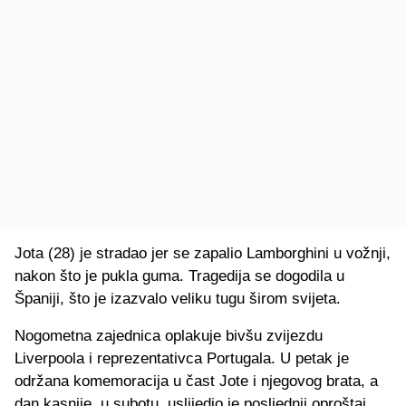
Jota (28) je stradao jer se zapalio Lamborghini u vožnji,
nakon što je pukla guma. Tragedija se dogodila u
Španiji, što je izazvalo veliku tugu širom svijeta.
Nogometna zajednica oplakuje bivšu zvijezdu
Liverpoola i reprezentativca Portugala. U petak je
održana komemoracija u čast Jote i njegovog brata, a
dan kasnije, u subotu, uslijedio je posljednji oproštaj,