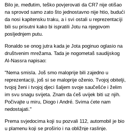
Bilo je, međutim, teško povjerovati da CR7 nije otišao
na sprovod samo zato što jednostavno nije htio, budući
da nosi kapitensku traku, a i svi ostali u reprezentaciji
bili su prisutni kako bi ispratili Jotu na njegovom
posljednjem putu.
Ronaldo se onog jutra kada je Jota poginuo oglasio na
društvenim mrežama. Tada je nogometaš saudijskog
Al-Nassra napisao:
"Nema smisla. Još smo maloprije bili zajedno u
reprezentaciji, još si se maloprije oženio. Tvojoj obitelji,
tvojoj ženi i tvojoj djeci šaljem svoje saučešće i želim
im svu snagu svijeta. Znam da ćeš uvijek biti uz njih.
Počivajte u miru, Diogo i André. Svima ćete nam
nedostajati."
Prema svjedocima koji su pozvali 112, automobil je bio
u plamenu koji se proširio i na obližnje raslinje.