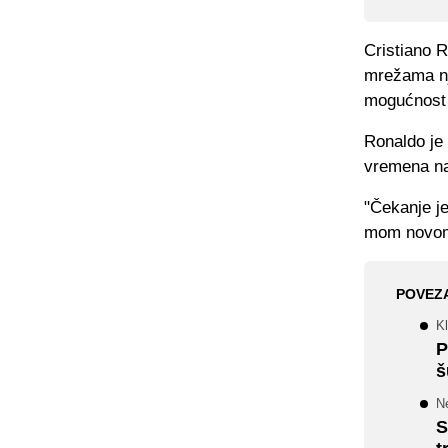
Cristiano R
mrežama nje
mogućnost 
Ronaldo je 
vremena nas
"Čekanje j
mom novom 
POVEZ
K
P
š
N
S