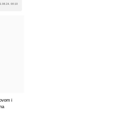
1.08.24. 00:10
 ovom i
 na