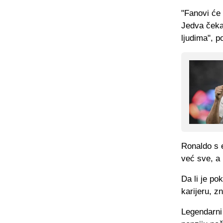
"Fanovi će 
Jedva čeka
ljudima", p
Ronaldo s e
već sve, a 
Da li je po
karijeru, z
Legendarni 