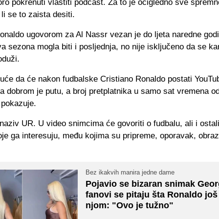
o pokrenuti vlastiti podcast. Za to je očigledno sve spremno
i se to zaista desiti.
Ronaldo ugovorom za Al Nassr vezan je do ljeta naredne godi
a sezona mogla biti i posljednja, no nije isključeno da se kar
oduži.
guće da će nakon fudbalske Cristiano Ronaldo postati YouTu
a dobrom je putu, a broj pretplatnika u samo sat vremena od
 pokazuje.
naziv UR. U video snimcima će govoriti o fudbalu, ali i osta
oje ga interesuju, među kojima su pripreme, oporavak, obra
Bez ikakvih manira jedne dame
Pojavio se bizaran snimak Geor
fanovi se pitaju šta Ronaldo još
njom: "Ovo je tužno"