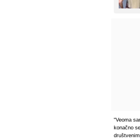
"Veoma sam
konačno se 
društvenim 