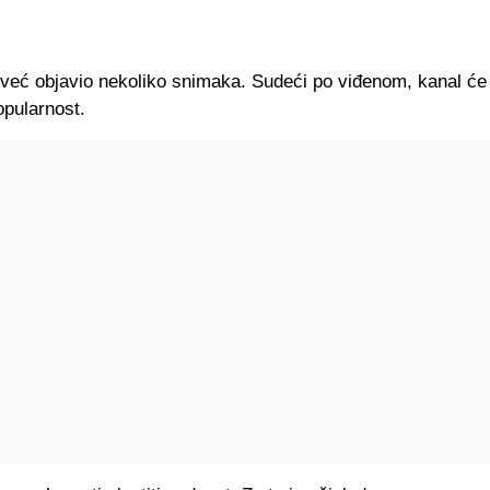
 već objavio nekoliko snimaka. Sudeći po viđenom, kanal će 
pularnost.