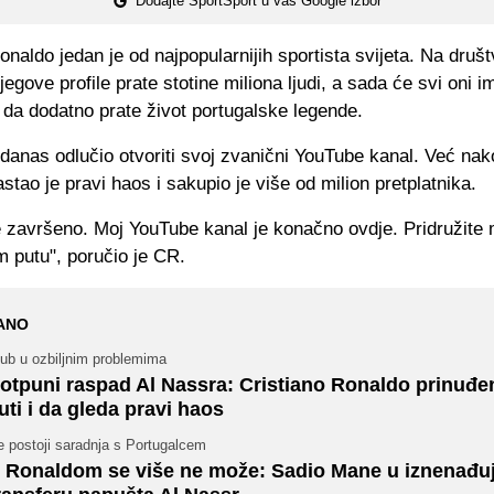
Dodajte SportSport u vaš Google izbor
onaldo jedan je od najpopularnijih sportista svijeta. Na druš
gove profile prate stotine miliona ljudi, a sada će svi oni im
da dodatno prate život portugalske legende.
danas odlučio otvoriti svoj zvanični YouTube kanal. Već nak
tao je pravi haos i sakupio je više od milion pretplatnika.
e završeno. Moj YouTube kanal je konačno ovdje. Pridružite 
putu", poručio je CR.
ANO
lub u ozbiljnim problemima
otpuni raspad Al Nassra: Cristiano Ronaldo prinuđe
uti i da gleda pravi haos
e postoji saradnja s Portugalcem
 Ronaldom se više ne može: Sadio Mane u iznenađ