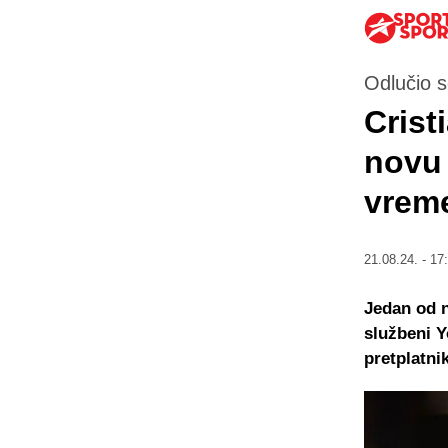
Odlučio s
Crist
novu 
vrem
21.08.24. - 17
Jedan od n
službeni Y
pretplatni