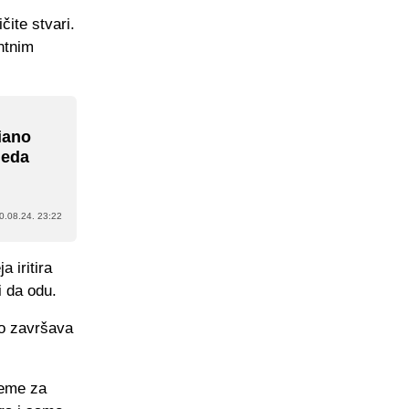
čite stvari.
ntnim
iano
leda
0.08.24. 23:22
 iritira
i da odu.
ko završava
reme za