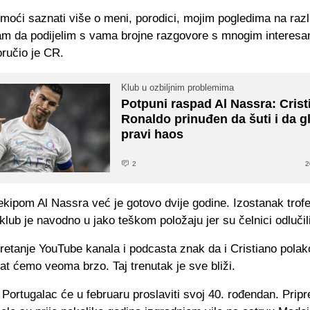
moći saznati više o meni, porodici, mojim pogledima na razli
m da podijelim s vama brojne razgovore s mnogim interesa
oručio je CR.
Klub u ozbiljnim problemima
Potpuni raspad Al Nassra: Crist
Ronaldo prinuđen da šuti i da g
pravi haos
2
2
kipom Al Nassra već je gotovo dvije godine. Izostanak trofeja
klub je navodno u jako teškom položaju jer su čelnici odlučil
kretanje YouTube kanala i podcasta znak da i Cristiano pola
nat ćemo veoma brzo. Taj trenutak je sve bliži.
Portugalac će u februaru proslaviti svoj 40. rođendan. Prip