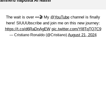
ransferu napušta Al Nassr
The wait is over 👀🎬 My
@YouTube
channel is finally
here! SIUUUbscribe and join me on this new journey:
https://t.co/d6RaDnAgEW
pic.twitter.com/Yl8TqTQ7C9
August 21, 2024
— Cristiano Ronaldo (@Cristiano)