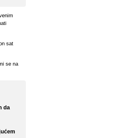
tvenim
ati
on sat
mi se na
n da
ujućem