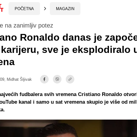
POČETNA
MAGAZIN
e na zanimljiv potez
iano Ronaldo danas je započ
karijeru, sve je eksplodiralo 
ena
:09,
Midhat Šljivak
ajvećih fudbalera svih vremena Cristiano Ronaldo otvori
ouTube kanal i samo u sat vremena skupio je više od mil
ka.