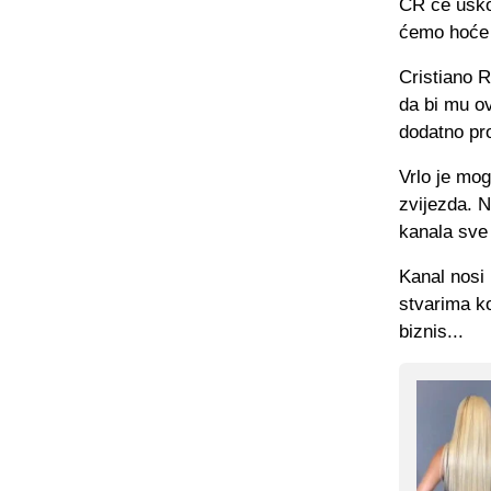
CR će uskor
ćemo hoće l
Cristiano 
da bi mu ov
dodatno pr
Vrlo je mo
zvijezda. N
kanala sve
Kanal nosi 
stvarima k
biznis...