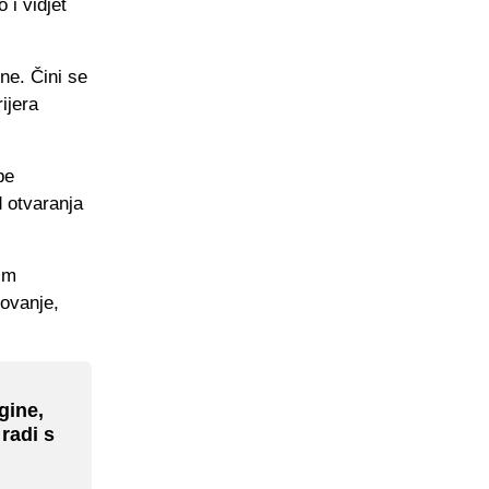
 i vidjet
ne. Čini se
ijera
be
 otvaranja
lim
zovanje,
gine,
 radi s