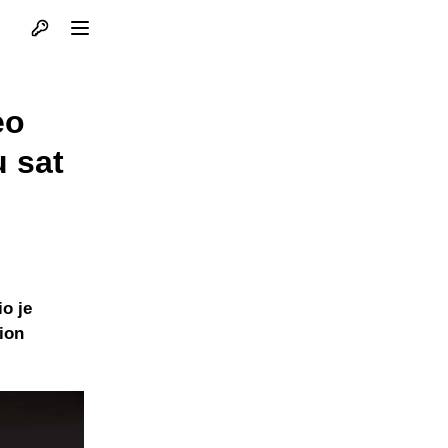
Otvori profil
Otvori meni
eo
u sat
o je
ion