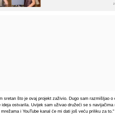
2
 sretan što je ovaj projekt zaživio. Dugo sam razmišljao o
ideja ostvarila. Uvijek sam uživao družeći se s navijačima
mrežama i YouTube kanal će mi dati još veću priliku za to."