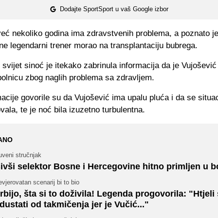
Dodajte SportSport u vaš Google izbor
već nekoliko godina ima zdravstvenih problema, a poznato je
ne legendarni trener morao na transplantaciju bubrega.
svijet sinoć je itekako zabrinula informacija da je Vujošević
bolnicu zbog naglih problema sa zdravljem.
acije govorile su da Vujošević ima upalu pluća i da se situac
ala, te je noć bila izuzetno turbulentna.
ANO
uveni stručnjak
ivši selektor Bosne i Hercegovine hitno primljen u b
vjerovatan scenarij bi to bio
rbijo, šta si to doživila! Legenda progovorila: "Htjel
dustati od takmičenja jer je Vučić..."