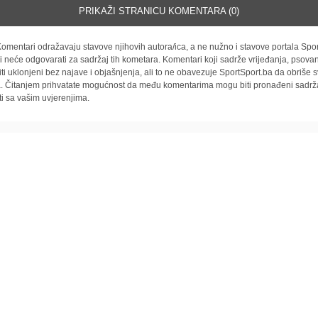
PRIKAŽI STRANICU KOMENTARA (0)
omentari odražavaju stavove njihovih autora/ica, a ne nužno i stavove portala Spor
i neće odgovarati za sadržaj tih kometara. Komentari koji sadrže vrijeđanja, psovan
iti uklonjeni bez najave i objašnjenja, ali to ne obavezuje SportSport.ba da obriše
la. Čitanjem prihvatate mogućnost da među komentarima mogu biti pronađeni sadrža
ti sa vašim uvjerenjima.