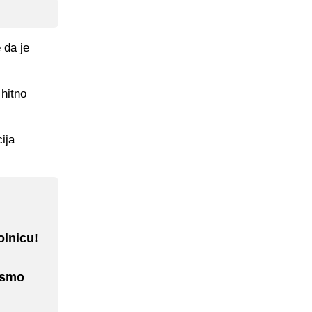
 da je
 hitno
ija
olnicu!
i smo