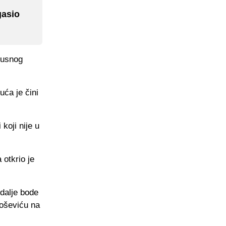
gasio
skusnog
uća je čini
koji nije u
 otkrio je
 dalje bode
joševiću na