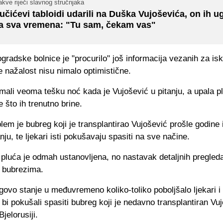
kve riječi slavnog stručnjaka
učićevi tabloidi udarili na Duška Vujoševića, on ih u
a sva vremena: "Tu sam, čekam vas"
ogradske bolnice je "procurilo" još informacija vezanih za i
e nažalost nisu nimalo optimistične.
imali veoma tešku noć kada je Vujošević u pitanju, a upala pl
 što ih trenutno brine.
lem je bubreg koji je transplantirao Vujošević prošle godine i 
ju, te ljekari isti pokušavaju spasiti na sve načine.
pluća je odmah ustanovljena, no nastavak detaljnih pregleda
 bubrezima.
govo stanje u međuvremeno koliko-toliko poboljšalo ljekari i
bi pokušali spasiti bubreg koji je nedavno transplantiran Vu
Bjelorusiji.