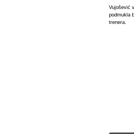
Vujošević v
podmukla b
trenera.