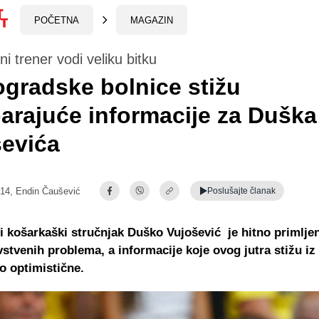
POČETNA
MAGAZIN
i trener vodi veliku bitku
ogradske bolnice stižu
arajuće informacije za Duška
evića
:14,
Endin Čaušević
Poslušajte
članak
 košarkaški stručnjak Duško Vujošević je hitno primlje
stvenih problema, a informacije koje ovog jutra stižu i
o optimistične.