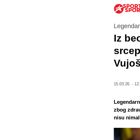
Legendarn
Iz be
srcep
Vujoš
15.03.26. - 12
Legendarni
zbog zdrav
nisu nimal