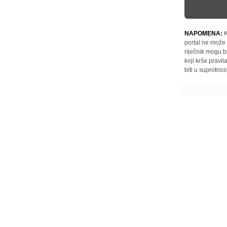
NAPOMENA:
K
portal ne može 
riječnik mogu b
koji krše pravi
biti u suprotnos