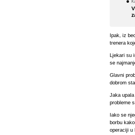
Ka
V
z
Ipak, iz be
trenera koj
Ljekari su 
se najmanje
Glavni prob
dobrom stan
Jaka upala 
probleme s
Iako se nje
borbu kako 
operaciji u 