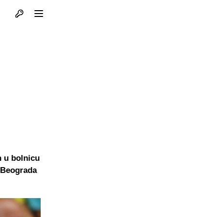
Otvori profil
Otvori meni
n u bolnicu
z Beograda