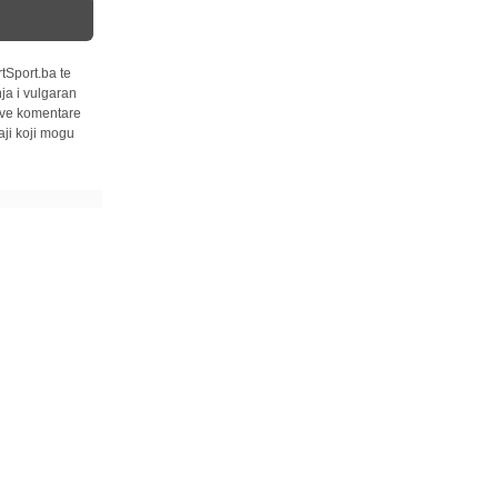
tSport.ba te
ja i vulgaran
 sve komentare
ji koji mogu