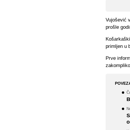
Vujošević 
prošle godi
Košarkaški 
primljen u 
Prve inform
zakomplikov
POVEZ
Č
B
Ne
S
o