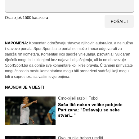
Ostalo još
1500
karaktera
POŠALJI
NAPOMENA:
Komentari odražavaju stavove njihovih autora/ica, a ne nužno
i stavove portala SportSport.ba te portal ne može i neće odgovarati za
sadržaj tih kometara. Komentari koji sadrže vrijeđanja, psovanja i vulgaran
riječnik mogu biti uklonjeni bez najave i objašnjenja, ali to ne obavezuje
SportSport.ba da obriše sve komentare koji krše pravila. Čitanjem prihvatate
mogućnost da među komentarima mogu biti pronađeni sadržaji koji mogu
biti u suprotnosti sa vašim uvjerenjima.
NAJNOVIJE VIJESTI
Crno-bijeli razbili Tobol
Saša Ilić nakon velike pobjede
Partizana: "Dešavaju se neke
stvari..."
Ovo im nije trebao uraditi