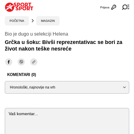
Prijava
Otvori profi
Ot
POČETNA
MAGAZIN
Bio je dugo u selekciji Helena
Grčka u šoku: Bivši reprezentativac se bori za
život nakon teške nesreće
KOMENTARI (0)
Sortiraj
Komentar