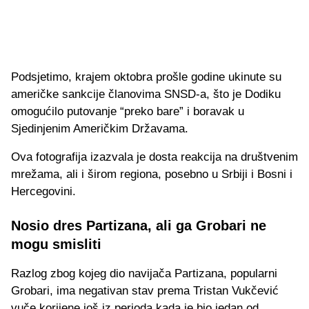
Podsjetimo, krajem oktobra prošle godine ukinute su
američke sankcije članovima SNSD-a, što je Dodiku
omogućilo putovanje “preko bare” i boravak u
Sjedinjenim Američkim Državama.
Ova fotografija izazvala je dosta reakcija na društvenim
mrežama, ali i širom regiona, posebno u Srbiji i Bosni i
Hercegovini.
Nosio dres Partizana, ali ga Grobari ne
mogu smisliti
Razlog zbog kojeg dio navijača Partizana, popularni
Grobari, ima negativan stav prema Tristan Vukčević
vuče korijene još iz perioda kada je bio jedan od