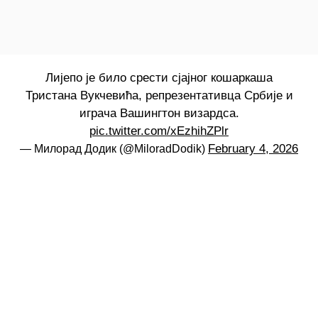
Лијепо је било срести сјaјног кошаркаша
Тристанa Вукчевићa, репрезентативцa Србије и
играчa Вашингтон визардса.
pic.twitter.com/xEzhihZPlr
February 4, 2026
— Милорад Додик (@MiloradDodik)