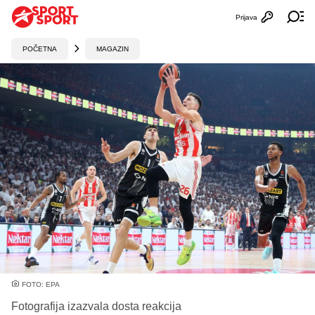
Prijava
Otvori profi
Ot
POČETNA
MAGAZIN
FOTO: EPA
Fotografija izazvala dosta reakcija