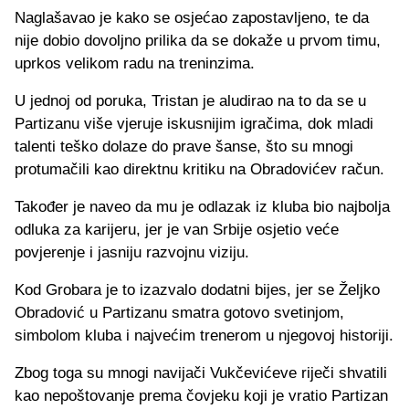
Naglašavao je kako se osjećao zapostavljeno, te da
nije dobio dovoljno prilika da se dokaže u prvom timu,
uprkos velikom radu na treninzima.
U jednoj od poruka, Tristan je aludirao na to da se u
Partizanu više vjeruje iskusnijim igračima, dok mladi
talenti teško dolaze do prave šanse, što su mnogi
protumačili kao direktnu kritiku na Obradovićev račun.
Također je naveo da mu je odlazak iz kluba bio najbolja
odluka za karijeru, jer je van Srbije osjetio veće
povjerenje i jasniju razvojnu viziju.
Kod Grobara je to izazvalo dodatni bijes, jer se Željko
Obradović u Partizanu smatra gotovo svetinjom,
simbolom kluba i najvećim trenerom u njegovoj historiji.
Zbog toga su mnogi navijači Vukčevićeve riječi shvatili
kao nepoštovanje prema čovjeku koji je vratio Partizan