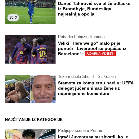
Danci: Tahirović sve bliže odlasku
iz Brondbyja, Bundesliga
najrealnija opcija
2
Potvrdio Fabrizio Romano
Veliki "Here we go" malo prije
ponoći - Liverpool se pojačao iz
·
Barcelone!
UDARNA VIJEST
Tokom duela Sheriff - St. Gallen
Sramota za kompletnu naciju: UEFA
delegat jučer snimao žene uz
neprimjerene komentare
NAJČITANIJE IZ KATEGORIJE
Prelijepe scene u Perthu
Igrači Juventusa su shvatili ko je