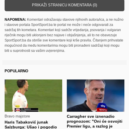
PRIKAŽI STRANICU KOMENTARA (0)
NAPOMENA:
Komentari odražavaju stavove njihovih autora/ica, a ne nužno
i stavove portala SportSport.ba te portal ne može i neće odgovarati za
sadržaj tih kometara. Komentari koji sadrže vrijeđanja, psovanja i vulgaran
riječnik mogu biti uklonjeni bez najave i objašnjenja, ali to ne obavezuje
SportSport.ba da obriše sve komentare koji krše pravila. Čitanjem prihvatate
mogućnost da među komentarima mogu biti pronađeni sadržaji koji mogu
biti u suprotnosti sa vašim uvjerenjima.
POPULARNO
Bravo majstore
Carragher sve iznenadio
prognozom: "Oni će osvojiti
Haris Tabaković junak
Premier ligu, a razlog je
Salzburga: Ušao i pogodio