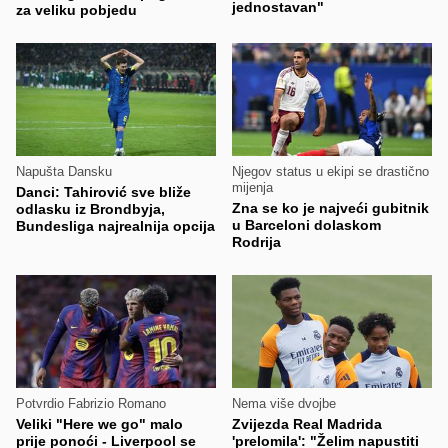
jednostavan"
za veliku pobjedu
Napušta Dansku
Njegov status u ekipi se drastično
mijenja
Danci: Tahirović sve bliže
Zna se ko je najveći gubitnik
odlasku iz Brondbyja,
u Barceloni dolaskom
Bundesliga najrealnija opcija
Rodrija
Potvrdio Fabrizio Romano
Nema više dvojbe
Veliki "Here we go" malo
Zvijezda Real Madrida
prije ponoći - Liverpool se
'prelomila': "Želim napustiti