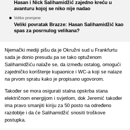
Hasan i Nick Salihamidžić zajedno kreću u
avanturu kojoj se niko nije nadao
Velike promjene
Veliki povratak Brazze: Hasan Salihamidžić kao
spas za posrnulog velikana?
Njemački mediji pišu da je Okružni sud u Frankfurtu
sada je donio presudu pa se tako optuženom
Salihamidžiću nalaže se, da između ostalog, omogući
zajedničko korištenje kupaonice i WC-a koji se nalaze
na prvom spratu kako je propisano ugovorom.
Također se mora osigurati stalna opskrba stana
električnom energijom i svjetlom, dok Jeremić također
ima pravo smanjiti kiriju za 50 posto na određeno
razdoblje i da će Salihamidžić snositi troškove
postupka.