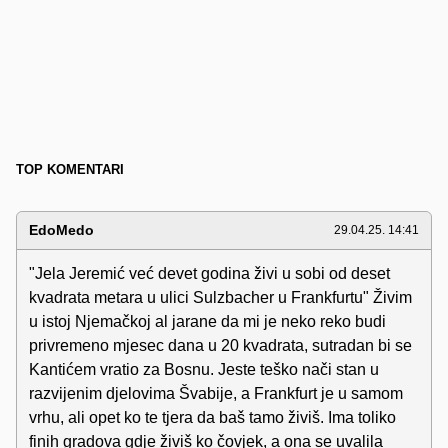
TOP KOMENTARI
EdoMedo
29.04.25. 14:41
"Jela Jeremić već devet godina živi u sobi od deset
kvadrata metara u ulici Sulzbacher u Frankfurtu" Živim
u istoj Njemačkoj al jarane da mi je neko reko budi
privremeno mjesec dana u 20 kvadrata, sutradan bi se
Kantićem vratio za Bosnu. Jeste teško nači stan u
razvijenim djelovima Švabije, a Frankfurt je u samom
vrhu, ali opet ko te tjera da baš tamo živiš. Ima toliko
finih gradova gdje živiš ko čovjek, a ona se uvalila