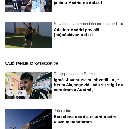
je da u Madrid ne dolazi!
Stavili su svog napadača na transfer listu
Atletico Madrid povlači
(ne)očekivan potez!
NAJČITANIJE IZ KATEGORIJE
Prelijepe scene u Perthu
Igrači Juventusa su shvatili ko je
Kerim Alajbegović kada su stigli na
aerodrom u Australiji
1
Jačaju tim
Barcelona oborila rekord novim
ulaznim transferom