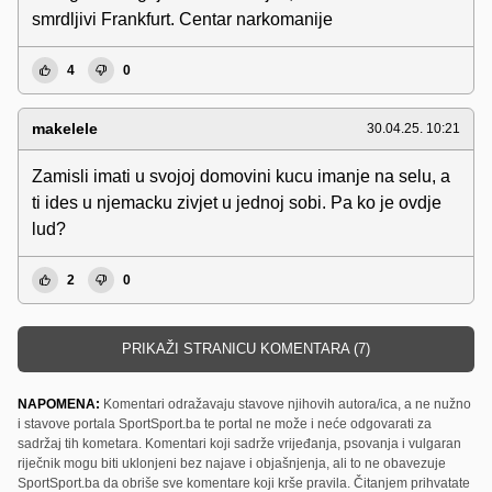
smrdljivi Frankfurt. Centar narkomanije
4
0
makelele
30.04.25. 10:21
Zamisli imati u svojoj domovini kucu imanje na selu, a
ti ides u njemacku zivjet u jednoj sobi. Pa ko je ovdje
lud?
2
0
PRIKAŽI STRANICU KOMENTARA (7)
NAPOMENA:
Komentari odražavaju stavove njihovih autora/ica, a ne nužno
i stavove portala SportSport.ba te portal ne može i neće odgovarati za
sadržaj tih kometara. Komentari koji sadrže vrijeđanja, psovanja i vulgaran
riječnik mogu biti uklonjeni bez najave i objašnjenja, ali to ne obavezuje
SportSport.ba da obriše sve komentare koji krše pravila. Čitanjem prihvatate