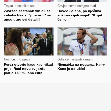
Trajao je nekoliko sati
Čovjek nema namjeru stati
Završen sastanak Viniciusa i
Doveo Salaha, pa riječima
čelnika Reala, "procurili" su
šokirao cijeli svijet: "Kupit
apsolutno svi detalji!
ćemo..."
Novi bum Kraljeva
Gdje će nastaviti karijeru
Perez otvorio kasu kao nikad
Njemačka na nogama: Harry
prije: Real novu zvijezdu
Kane je odlučio!
platio 140 miliona eura!