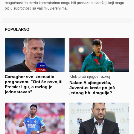
mogućnost da među komentarima mogu biti pronađeni sadržaji koji mogu
biti u suprotnosti sa vašim uvjerenjima.
POPULARNO
Carragher sve iznenadio
Klub prati njegov razvoj
prognozom: "Oni će osvojiti
Nakon Alajbegovića,
Premier ligu, a razlog je
Juventus kreće po još
jednostavan"
jednog bh. dragulja?