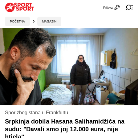
Prijava
Otvori profi
Ot
POČETNA
MAGAZIN
Spor zbog stana u Frankfurtu
Srpkinja dobila Hasana Salihamidžića na
sudu: "Davali smo joj 12.000 eura, nije
htjela"