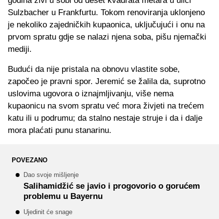
godina živi u sobi od deset kvadrata metara u ulici
Sulzbacher u Frankfurtu. Tokom renoviranja uklonjeno
je nekoliko zajedničkih kupaonica, uključujući i onu na
prvom spratu gdje se nalazi njena soba, pišu njemački
mediji.
Budući da nije pristala na obnovu vlastite sobe,
započeo je pravni spor. Jeremić se žalila da, suprotno
uslovima ugovora o iznajmljivanju, više nema
kupaonicu na svom spratu već mora živjeti na trećem
katu ili u podrumu; da stalno nestaje struje i da i dalje
mora plaćati punu stanarinu.
POVEZANO
Dao svoje mišljenje
Salihamidžić se javio i progovorio o gorućem
problemu u Bayernu
Ujedinit će snage