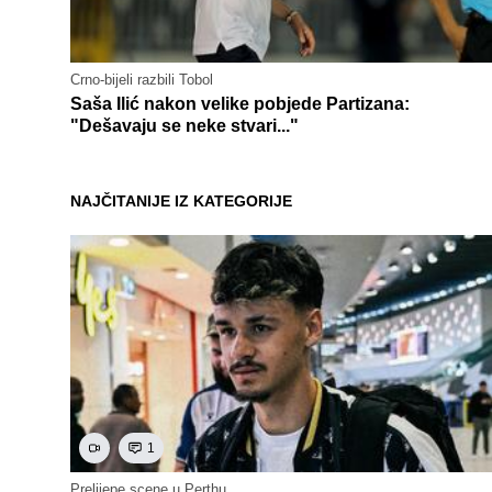
Crno-bijeli razbili Tobol
Saša Ilić nakon velike pobjede Partizana:
"Dešavaju se neke stvari..."
NAJČITANIJE IZ KATEGORIJE
1
Prelijepe scene u Perthu