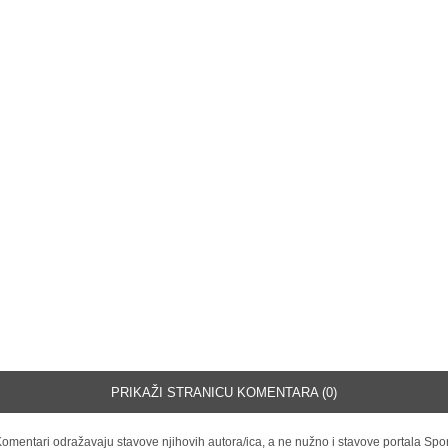
PRIKAŽI STRANICU KOMENTARA (0)
omentari odražavaju stavove njihovih autora/ica, a ne nužno i stavove portala Spor