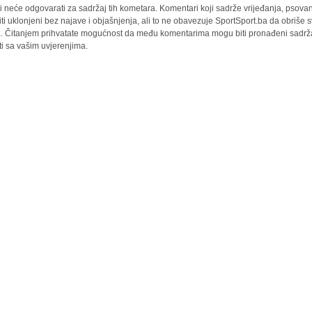
i neće odgovarati za sadržaj tih kometara. Komentari koji sadrže vrijeđanja, psovan
iti uklonjeni bez najave i objašnjenja, ali to ne obavezuje SportSport.ba da obriše
la. Čitanjem prihvatate mogućnost da među komentarima mogu biti pronađeni sadrža
ti sa vašim uvjerenjima.