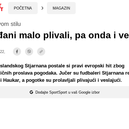
POČETNA
MAGAZIN
om stilu
đani malo plivali, pa onda i ve
:22,
slandskog Stjarnana postale si pravi evropski hit zbog
tičnih proslava pogodaka. Jučer su fudbaleri Stjarnana 
i Haukar, a pogotke su prolavljali plivajući i veslajući.
Dodajte SportSport u vaš Google izbor