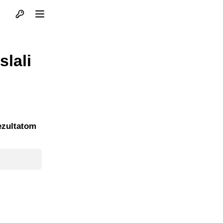
Otvori profil
Otvori meni
slali
rezultatom